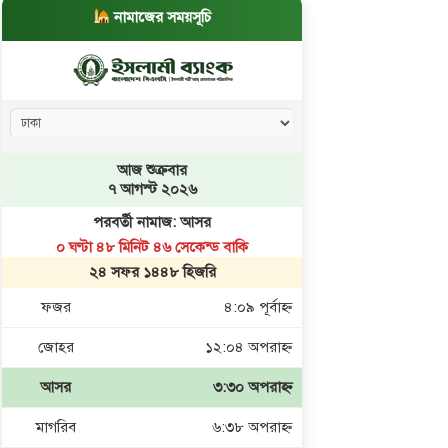
নামাজের সময়সূচি
আজ শুক্রবার
৭ আগস্ট ২০২৬
পরবর্তী নামাজ: আসর
০ ঘণ্টা ৪৮ মিনিট ৪৪ সেকেন্ড বাকি
২৪ সফর ১৪৪৮ হিজরি
ফজর
৪:০৯ পূর্বাহ্ণ
জোহর
১২:০৪ অপরাহ্ণ
আসর
৩:৩০ অপরাহ্ণ
মাগরিব
৬:৩৮ অপরাহ্ণ