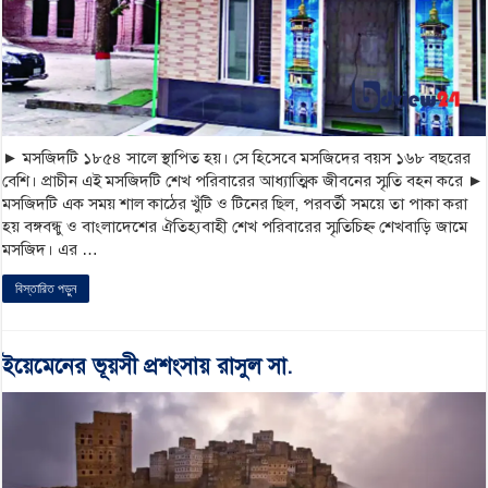
► মসজিদটি ১৮৫৪ সালে স্থাপিত হয়। সে হিসেবে মসজিদের বয়স ১৬৮ বছরের
বেশি। প্রাচীন এই মসজিদটি শেখ পরিবারের আধ্যাত্মিক জীবনের স্মৃতি বহন করে ►
মসজিদটি এক সময় শাল কাঠের খুঁটি ও টিনের ছিল, পরবর্তী সময়ে তা পাকা করা
হয় বঙ্গবন্ধু ও বাংলাদেশের ঐতিহ্যবাহী শেখ পরিবারের স্মৃতিচিহ্ন শেখবাড়ি জামে
মসজিদ। এর …
বিস্তারিত পড়ুন
ইয়েমেনের ভূয়সী প্রশংসায় রাসুল সা.