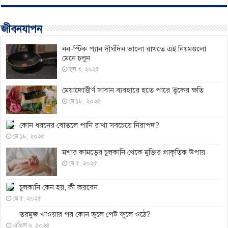
জীবনযাপন
নন-স্টিক প্যান দীর্ঘদিন ভালো রাখতে এই নিয়মগুলো
মেনে চলুন
জুন ৩, ২০২৫
মেয়াদোত্তীর্ণ সাবান ব্যবহারে হতে পারে ত্বকের ক্ষতি
মে ১৮, ২০২৫
কোন ধরনের বোতলে পানি রাখা সবচেয়ে নিরাপদ?
মে ১৮, ২০২৫
মশার কামড়ের চুলকানি থেকে মুক্তির প্রাকৃতিক উপায়
মে ৫, ২০২৫
চুলকানি কেন হয়, কী করবেন
মে ৫, ২০২৫
তরমুজ খাওয়ার পর কোন ভুলে পেট ফুলে ওঠে?
এপ্রিল ৬, ২০২৪