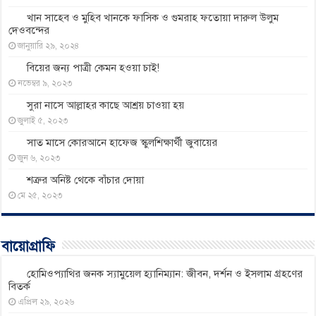
খান সাহেব ও মুহিব খানকে ফাসিক ও গুমরাহ ফতোয়া দারুল উলুম
দেওবন্দের
জানুয়ারি ২৯, ২০২৪
বিয়ের জন্য পাত্রী কেমন হওয়া চাই!
নভেম্বর ৯, ২০২৩
সুরা নাসে আল্লাহর কাছে আশ্রয় চাওয়া হয়
জুলাই ৫, ২০২৩
সাত মাসে কোরআনে হাফেজ স্কুলশিক্ষার্থী জুবায়ের
জুন ৬, ২০২৩
শত্রুর অনিষ্ট থেকে বাঁচার দোয়া
মে ২৫, ২০২৩
বায়োগ্রাফি
হোমিওপ্যাথির জনক স্যামুয়েল হ্যানিম্যান: জীবন, দর্শন ও ইসলাম গ্রহণের
বিতর্ক
এপ্রিল ২৯, ২০২৬