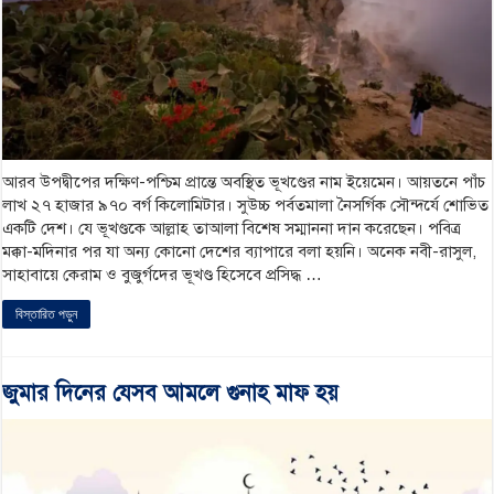
আরব উপদ্বীপের দক্ষিণ-পশ্চিম প্রান্তে অবস্থিত ভূখণ্ডের নাম ইয়েমেন। আয়তনে পাঁচ
লাখ ২৭ হাজার ৯৭০ বর্গ কিলোমিটার। সুউচ্চ পর্বতমালা নৈসর্গিক সৌন্দর্যে শোভিত
একটি দেশ। যে ভূখণ্ডকে আল্লাহ তাআলা বিশেষ সম্মাননা দান করেছেন। পবিত্র
মক্কা-মদিনার পর যা অন্য কোনো দেশের ব্যাপারে বলা হয়নি। অনেক নবী-রাসুল,
সাহাবায়ে কেরাম ও বুজুর্গদের ভূখণ্ড হিসেবে প্রসিদ্ধ …
বিস্তারিত পড়ুন
জুমার দিনের যেসব আমলে গুনাহ মাফ হয়