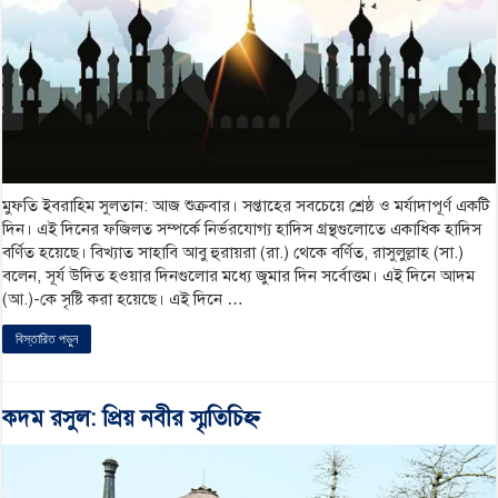
মুফতি ইবরাহিম সুলতান: আজ শুক্রবার। সপ্তাহের সবচেয়ে শ্রেষ্ঠ ও মর্যাদাপূর্ণ একটি
দিন। এই দিনের ফজিলত সম্পর্কে নির্ভরযোগ্য হাদিস গ্রন্থগুলোতে একাধিক হাদিস
বর্ণিত হয়েছে। বিখ্যাত সাহাবি আবু হুরায়রা (রা.) থেকে বর্ণিত, রাসুলুল্লাহ (সা.)
বলেন, সূর্য উদিত হওয়ার দিনগুলোর মধ্যে জুমার দিন সর্বোত্তম। এই দিনে আদম
(আ.)-কে সৃষ্টি করা হয়েছে। এই দিনে …
বিস্তারিত পড়ুন
কদম রসুল: প্রিয় নবীর স্মৃতিচিহ্ন