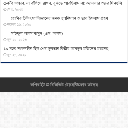
চেকটা ভাঙাব, না বাঁধিয়ে রাখব, বুঝতে পারছিলাম না: ক্যানভার শুরুর দিনগুলি
মে ৫, ২০২৫
হোমিও চিকিৎসা বিজ্ঞানের জনক হ্যানিম্যান ও তার ইসলাম গ্রহণ
নভেম্বর ১৯, ২০২৩
সাইফুল আলম মাসুদ (এস. আলম)
জুন ২০, ২০২৩
১০ বছর দাফনহীন ছিল শেষ সুলতান দ্বিতীয় আবদুল মজিদের মরদেহ!
জুন ২৭, ২০২১
কপিরাইট ©
বিডিভিউ টোয়েন্টিফোর ডটকম