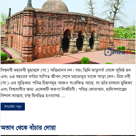
বিশ্বনবী মহানবী মুহাম্মদ (সা.) অতিমানব নন। বরং তিনি মাতৃগর্ভ থেকে ভূমিষ্ঠ হন
এবং ৬৩ বছরের বর্ণাঢ্য যাপিত জীবন শেষে মহাপ্রভুর ডাকে সাড়া দেন। প্রিয় নবী
(সা.)-এর স্মৃতিধন্য পবিত্র চিহ্নসমূহ আজও সংরক্ষিত আছে, যা তাঁর চলমান মুজিজা
এবং বিশ্ববাসীর জন্য একেকটি করুণা নির্ঝরিণী। পবিত্র কোরআন, হাদিসশাস্ত্রের
বিশাল ভাণ্ডার, চন্দ্র দ্বিখণ্ডিত হওয়াসহ …
বিস্তারিত পড়ুন
অভাব থেকে বাঁচার দোয়া