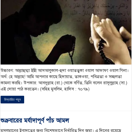
উচ্চারণ: আল্লাহুম্মা ইন্নি আসআলুকাল-হুদা ওয়াততুকা ওয়াল আফাফা ওয়াল গিনা।
অর্থ: হে আল্লাহ! আমি আপনার কাছে হিদায়াত, তাকওয়া, পবিত্রতা ও সচ্ছলতা
কামনা করছি। উপকার: আবদুল্লাহ (রা.) থেকে বর্ণিত, তিনি বলেন রাসুলুল্লাহ (সা.)
এই দোয়া পাঠ করতেন। (সহিহ মুসলিম, হাদিস : ৭০৭৯)
বিস্তারিত পড়ুন
শুক্রবারের মর্যাদাপূর্ণ পাঁচ আমল
মুসলমানের ইবাদতের জন্য বিশেষভাবে নির্ধারিত দিন জুমা। এ দিনের রয়েছে