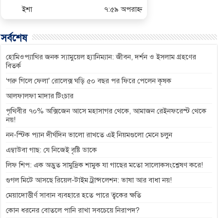
ইশা
৭:৫৯ অপরাহ্ণ
সর্বশেষ
হোমিওপ্যাথির জনক স্যামুয়েল হ্যানিম্যান: জীবন, দর্শন ও ইসলাম গ্রহণের
বিতর্ক
‘গরু গিলে ফেলা’ রোলেক্স ঘড়ি ৫০ বছর পর ফিরে পেলেন কৃষক
আলফালফা মাদার টিংচার
পৃথিবীর ৭০% অক্সিজেন আসে মহাসাগর থেকে, আমাজন রেইনফরেস্ট থেকে
নয়!
নন-স্টিক প্যান দীর্ঘদিন ভালো রাখতে এই নিয়মগুলো মেনে চলুন
এম্বাউবা গাছ: যে নিজেই বৃষ্টি ডাকে
লিফ শিপ: এক অদ্ভুত সামুদ্রিক শামুক যা গাছের মতো সালোকসংশ্লেষণ করে!
গুগল মিটে আসছে রিয়েল-টাইম ট্রান্সলেশন: ভাষা আর বাধা নয়!
মেয়াদোত্তীর্ণ সাবান ব্যবহারে হতে পারে ত্বকের ক্ষতি
কোন ধরনের বোতলে পানি রাখা সবচেয়ে নিরাপদ?