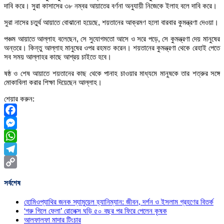
দাবি করে। সুরা কাসাসের ৩৮ নম্বর আয়াতের বর্ণনা অনুযায়ী নিজেকে ইলাহ বলে দাবি করে।
সুরা নাসের চতুর্থ আয়াতে বোঝানো হয়েছে, শয়তানের আক্রমণ হলো বারবার কুমন্ত্রণা দেওয়া।
পঞ্চম আয়াতে আল্লাহ বলেছেন, সে সুযোগমতো আসে ও সরে পড়ে, সে কুমন্ত্রণা দেয় মানুষের
অন্তরে। কিন্তু আল্লাহ মানুষের ওপর রহমত করেন। শয়তানের কুমন্ত্রণা থেকে রেহাই পেতে
সব সময় আল্লাহর কাছে আশ্রয় চাইতে হবে।
ষষ্ঠ ও শেষ আয়াতে শয়তানের কাছ থেকে পানাহ চাওয়ার মাধ্যমে মানুষকে তার শত্রুর সঙ্গে
মোকাবিলা করার শিক্ষা দিয়েছেন আল্লাহ।
শেয়ার করুন:
Facebook
Messenger
WhatsApp
Telegram
Copy
সর্বশেষ
Link
হোমিওপ্যাথির জনক স্যামুয়েল হ্যানিম্যান: জীবন, দর্শন ও ইসলাম গ্রহণের বিতর্ক
‘গরু গিলে ফেলা’ রোলেক্স ঘড়ি ৫০ বছর পর ফিরে পেলেন কৃষক
আলফালফা মাদার টিংচার