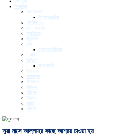
খেলাধুলা
অন্যান্য
মত-দ্বিমত
উপসম্পাদকীয়
কোভিড-১৯
জানা অজানা
ফ্যাক্টচেক
স্ক্যান্ডাল
টেক
সোশ্যাল মিডিয়া
চাকরি
সাহিত্য
বায়োগ্রাফি
ইতিহাস
গণমাধ্যম
জীবজগৎ
উদ্ভিদ
পরিবেশ
ভিডিও
ভারত
প্রবাস
সুরা নাসে আল্লাহর কাছে আশ্রয় চাওয়া হয়