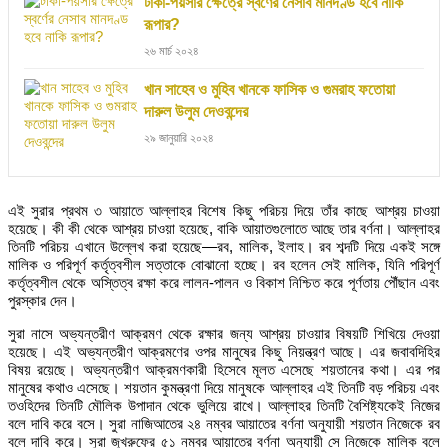
টাকা-পয়সার ক্ষেত্রে স্বর্ণের নেসাব মানদণ্ড হবে নাকি
রূপার?
২৬ মার্চ ২০২৪
খান সাহেব ও মুহিব খানকে ফাসিক ও গুমরাহ ফতোয়া
দারুল উলুম দেওবন্দের
২৯ জানুয়ারি ২০২৪
এই সুরার প্রথম ৩ আয়াতে আল্লাহর বিশেষ কিছু পরিচয় দিয়ে তাঁর কাছে আশ্রয় চাওয়া
হয়েছে। কী কী থেকে আশ্রয় চাওয়া হয়েছে, বাকি আয়াতগুলোতে আছে তার বর্ণনা। আল্লাহর
তিনটি পরিচয় এখানে উল্লেখ করা হয়েছে—রব, মালিক, ইলাহ। রব শব্দটি দিয়ে একই সঙ্গে
মালিক ও পরিপূর্ণ কর্তৃত্বশীল সত্তাকে বোঝানো হচ্ছে। রব হলেন সেই মালিক, যিনি পরিপূর্ণ
কর্তৃত্বশীল থেকে অস্তিত্ব রক্ষা করে লালন-পালন ও বিকাশ নিশ্চিত করে পূর্ণতায় পৌঁছান এবং
পুরস্কার দেন।
সুরা নাসে অভ্যন্তরীণ আক্রমণ থেকে রক্ষার জন্য আশ্রয় চাওয়ার বিষয়টি শিখিয়ে দেওয়া
হয়েছে। এই অভ্যন্তরীণ আক্রমণের ওপর মানুষের কিছু নিয়ন্ত্রণ আছে। এর জবাবদিহির
বিষয় রয়েছে। অভ্যন্তরীণ আক্রমণকারী হিসেবে মূলত এসেছে শয়তানের কথা। এর পর
মানুষের কথাও এসেছে। শয়তান কুমন্ত্রণা দিয়ে মানুষকে আল্লাহর এই তিনটি বড় পরিচয় এবং
তওহিদের তিনটি মৌলিক উপাদান থেকে ভুলিয়ে রাখে। আল্লাহর তিনটি বৈশিষ্ট্যকেই নিজের
বলে দাবি করে বসে। সুরা নাজিআতের ২৪ নম্বর আয়াতের বর্ণনা অনুযায়ী শয়তান নিজেকে রব
বলে দাবি করে। সুরা জুখরুফের ৫১ নম্বর আয়াতের বর্ণনা অনুযায়ী সে নিজেকে মালিক বলে