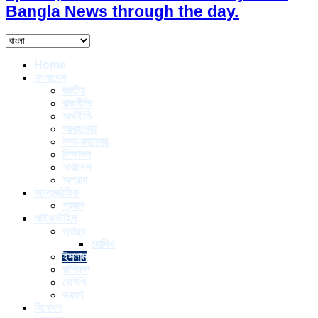
Bangla News through the day.
Home
বাংলাদেশ
জাতীয়
রাজনীতি
অর্থনীতি
আবহাওয়া
নগর-মহানগর
শিক্ষাঙ্গন
সারাদেশ
অপরাধ
আন্তর্জাতিক
প্রবাস
লাইফস্টাইল
স্বাস্থ্য
হোমিও
ইসলাম
রাশিফল
রেসিপি
ভ্রমণ
বিনোদন