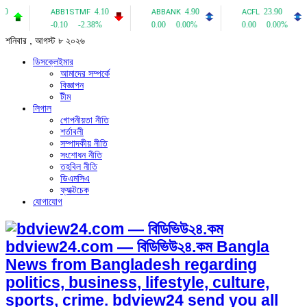
শনিবার , আগস্ট ৮ ২০২৬
ডিসক্লেইমার
আমাদের সম্পর্কে
বিজ্ঞাপন
টীম
লিগাল
গোপনীয়তা নীতি
শর্তাবলী
সম্পাদকীয় নীতি
সংশোধন নীতি
তহবিল নীতি
ডিএমসিএ
ফ্যাক্টচেক
যোগাযোগ
bdview24.com — বিডিভিউ২৪.কম Bangla
News from Bangladesh regarding
politics, business, lifestyle, culture,
sports, crime. bdview24 send you all