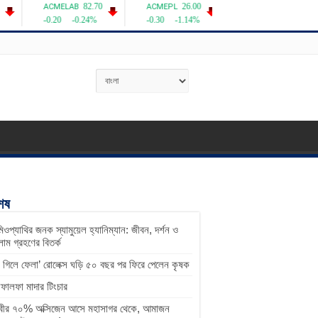
শেষ
িওপ্যাথির জনক স্যামুয়েল হ্যানিম্যান: জীবন, দর্শন ও
াম গ্রহণের বিতর্ক
ু গিলে ফেলা’ রোলেক্স ঘড়ি ৫০ বছর পর ফিরে পেলেন কৃষক
ালফা মাদার টিংচার
িবীর ৭০% অক্সিজেন আসে মহাসাগর থেকে, আমাজন