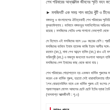
শেখ পরিবারের আধ্যাত্মিক জীবনের স্মৃতি বহন কর
► মসজিদটি এক সময় শাল কাঠের খুঁটি ও টিনের 
বঙ্গবন্ধু ও বাংলাদেশের ঐতিহ্যবাহী শেখ পরিবারের স্মৃতিচ
কুদরতউল্লাহ। বর্তমানে বঙ্গবন্ধুর সমাধিসৌধের আঙিন
রয়েছে। মসজিদের গেটের ওপর লাগানো নেমপ্লেট থেকে
সে হিসেবে এই মসজিদের বয়স ১৬৮ বছরের বেশি। প্রাচী
মসজিদের বর্তমান ইমাম হাফেজ কাজি ইয়াদ আলীর সঙ্গে যোগ
রহমান (রহ.), দাদা শেখ আব্দুল হামিদ (রহ.) রাও এই
ফরিদপুরী (রহ.) ও মজলুম জননেতা মওলানা আবদুল হাম
মসজিদের পেশ ইমামের কাছ থেকে জানা যায়।
শেখ পরিবারের গোড়াপত্তন হয় একজন ধার্মিক পুরুষের মা
করেন এক ধার্মিক পুরুষ, হয়তো সেই ধারাবাহিকতায় তাঁদে
‘শেখ বোরহানউদ্দিন নামে এক ধার্মিক পুরুষ এই বংশে
প্রমাণস্বরূপ মোগল আমলের ছোট ছোট ইটের দ্বারা তৈর
(অসমাপ্ত আত্মজীবনী : পৃ.৩)
আরও পড়ুন