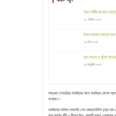
ইবনে সীরীনের মতে স্বপ্নে 
২০ এপ্রিল ২০২৪
টাকা-পয়সার ক্ষেত্রে স্বর
২৬ মার্চ ২০২৪
খান সাহেব ও মুহিব খানক
২৯ জানুয়ারি ২০২৪
সম্ভবত শেখবাড়ির মসজিদের পাশে অবস্থিত মোগল স্থাপত্
করেছেন।
মসজিদের বর্তমান সভাপতি শেখ বোরহানউদ্দিন (যার নাম
সাল কাঠের খুঁটি ও টিনের ছিল, পরবর্তী সময়ে এরশাদের