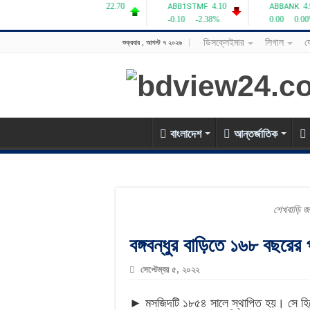
ডিসক্লেইমার
লিগাল
য
শুক্রবার , আগস্ট ৭ ২০২৬
বাংলাদেশ
আন্তর্জাতিক
শেখবাড়ি জা
বঙ্গবন্ধুর বাড়িতে ১৬৮ বছরের
সেপ্টেম্বর ৫, ২০২২
► মসজিদটি ১৮৫৪ সালে স্থাপিত হয়। সে হিস