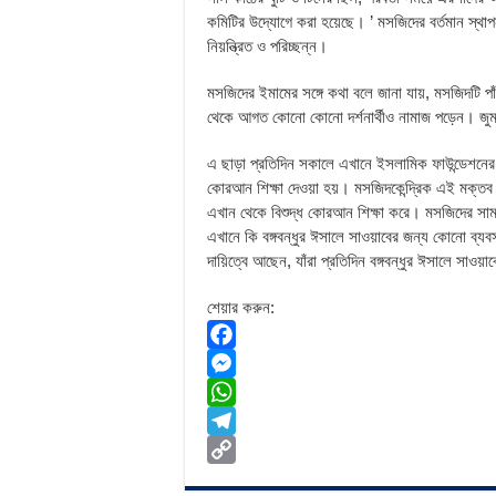
কমিটির উদ্যোগে করা হয়েছে। ’ মসজিদের বর্তমান স্থাপনাট
নিয়ন্ত্রিত ও পরিচ্ছন্ন।
মসজিদের ইমামের সঙ্গে কথা বলে জানা যায়, মসজিদটি প
থেকে আগত কোনো কোনো দর্শনার্থীও নামাজ পড়েন। জুম
এ ছাড়া প্রতিদিন সকালে এখানে ইসলামিক ফাউন্ডেশনের 
কোরআন শিক্ষা দেওয়া হয়। মসজিদকেন্দ্রিক এই মক্তব
এখান থেকে বিশুদ্ধ কোরআন শিক্ষা করে। মসজিদের সামন
এখানে কি বঙ্গবন্ধুর ঈসালে সাওয়াবের জন্য কোনো ব্
দায়িত্বে আছেন, যাঁরা প্রতিদিন বঙ্গবন্ধুর ঈসালে স
শেয়ার করুন:
F
a
M
c
e
W
e
s
h
T
b
s
a
e
C