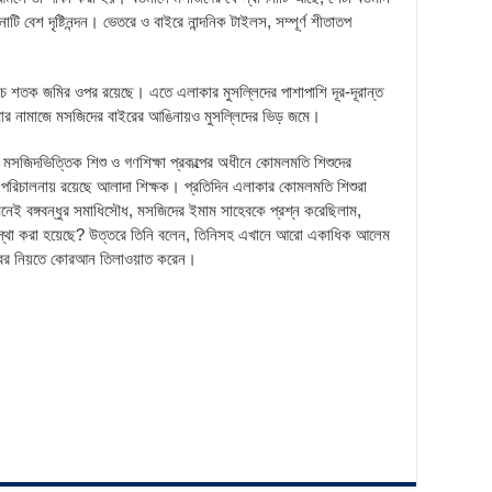
ি বেশ দৃষ্টিনন্দন। ভেতরে ও বাইরে নান্দনিক টাইলস, সম্পূর্ণ শীতাতপ
াঁচ শতক জমির ওপর রয়েছে। এতে এলাকার মুসল্লিদের পাশাপাশি দূর-দূরান্ত
ার নামাজে মসজিদের বাইরের আঙিনায়ও মুসল্লিদের ভিড় জমে।
মসজিদভিত্তিক শিশু ও গণশিক্ষা প্রকল্পের অধীনে কোমলমতি শিশুদের
 পরিচালনায় রয়েছে আলাদা শিক্ষক। প্রতিদিন এলাকার কোমলমতি শিশুরা
েই বঙ্গবন্ধুর সমাধিসৌধ, মসজিদের ইমাম সাহেবকে প্রশ্ন করেছিলাম,
যবস্থা করা হয়েছে? উত্তরে তিনি বলেন, তিনিসহ এখানে আরো একাধিক আলেম
াওয়াবের নিয়তে কোরআন তিলাওয়াত করেন।