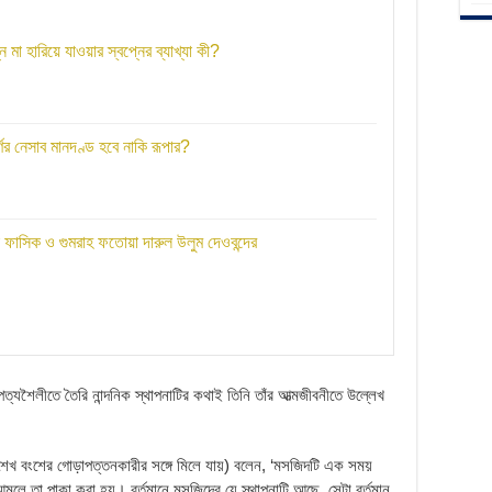
মা হারিয়ে যাওয়ার স্বপ্নের ব্যাখ্যা কী?
্ণের নেসাব মানদণ্ড হবে নাকি রূপার?
ে ফাসিক ও গুমরাহ ফতোয়া দারুল উলুম দেওবন্দের
যশৈলীতে তৈরি নান্দনিক স্থাপনাটির কথাই তিনি তাঁর আত্মজীবনীতে উল্লেখ
 শেখ বংশের গোড়াপত্তনকারীর সঙ্গে মিলে যায়) বলেন, ‘মসজিদটি এক সময়
 আমলে তা পাকা করা হয়। বর্তমানে মসজিদের যে স্থাপনাটি আছে, সেটা বর্তমান