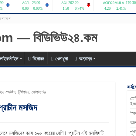
োগাযোগ
লাইফস্টাইল
বিনোদন
খেলাধুলা
অন্যান্য
সর্ব
মে মসজিদ, টুঙ্গিপাড়া, গোপালগঞ্জ
হোম
ইসল
 প্রাচীন মসজিদ
‘গর
আলফ
পৃথ
েবে মসজিদের বয়স ১৬৮ বছরের বেশি। প্রাচীন এই মসজিদটি