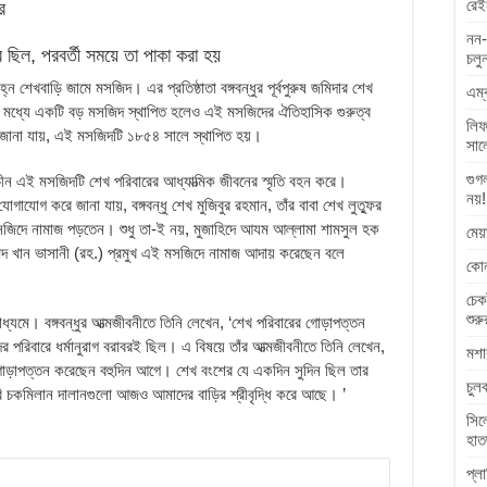
রেই
ে
নন-
ছিল, পরবর্তী সময়ে তা পাকা করা হয়
চলু
িহ্ন শেখবাড়ি জামে মসজিদ। এর প্রতিষ্ঠাতা বঙ্গবন্ধুর পূর্বপুরুষ জমিদার শেখ
এম্
ার মধ্যে একটি বড় মসজিদ স্থাপিত হলেও এই মসজিদের ঐতিহাসিক গুরুত্ব
লিফ
 জানা যায়, এই মসজিদটি ১৮৫৪ সালে স্থাপিত হয়।
সাল
গুগ
ন এই মসজিদটি শেখ পরিবারের আধ্যাত্মিক জীবনের স্মৃতি বহন করে।
নয়!
াযোগ করে জানা যায়, বঙ্গবন্ধু শেখ মুজিবুর রহমান, তাঁর বাবা শেখ লুত্ফুর
 মসজিদে নামাজ পড়তেন। শুধু তা-ই নয়, মুজাহিদে আযম আল্লামা শামসুল হক
মেয
িদ খান ভাসানী (রহ.) প্রমুখ এই মসজিদে নামাজ আদায় করেছেন বলে
কোন
চেক
শুরু
ধ্যমে। বঙ্গবন্ধুর আত্মজীবনীতে তিনি লেখেন, ‘শেখ পরিবারের গোড়াপত্তন
র পরিবারে ধর্মানুরাগ বরাবরই ছিল। এ বিষয়ে তাঁর আত্মজীবনীতে তিনি লেখেন,
মশা
র গোড়াপত্তন করেছেন বহুদিন আগে। শেখ বংশের যে একদিন সুদিন ছিল তার
চুল
ি চকমিলান দালানগুলো আজও আমাদের বাড়ির শ্রীবৃদ্ধি করে আছে। ’
সিল
হাত
প্ল