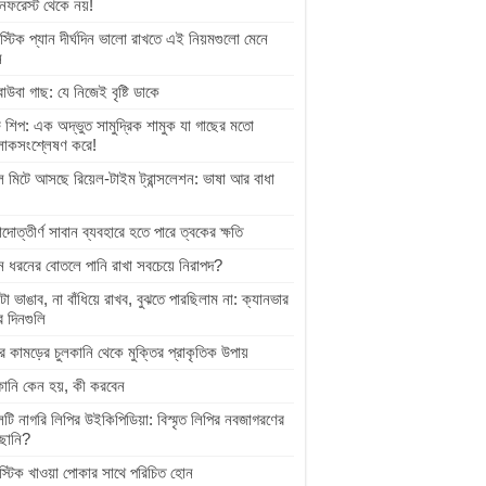
নফরেস্ট থেকে নয়!
স্টিক প্যান দীর্ঘদিন ভালো রাখতে এই নিয়মগুলো মেনে
ন
বাউবা গাছ: যে নিজেই বৃষ্টি ডাকে
 শিপ: এক অদ্ভুত সামুদ্রিক শামুক যা গাছের মতো
োকসংশ্লেষণ করে!
ল মিটে আসছে রিয়েল-টাইম ট্রান্সলেশন: ভাষা আর বাধা
়াদোত্তীর্ণ সাবান ব্যবহারে হতে পারে ত্বকের ক্ষতি
 ধরনের বোতলে পানি রাখা সবচেয়ে নিরাপদ?
টা ভাঙাব, না বাঁধিয়ে রাখব, বুঝতে পারছিলাম না: ক্যানভার
র দিনগুলি
র কামড়ের চুলকানি থেকে মুক্তির প্রাকৃতিক উপায়
কানি কেন হয়, কী করবেন
েটি নাগরি লিপির উইকিপিডিয়া: বিস্মৃত লিপির নবজাগরণের
ছানি?
াস্টিক খাওয়া পোকার সাথে পরিচিত হোন