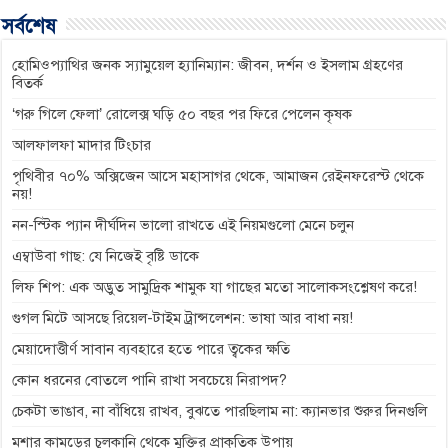
b
e
s
g
L
সর্বশেষ
o
n
A
r
i
o
g
p
a
n
হোমিওপ্যাথির জনক স্যামুয়েল হ্যানিম্যান: জীবন, দর্শন ও ইসলাম গ্রহণের
বিতর্ক
k
e
p
m
k
‘গরু গিলে ফেলা’ রোলেক্স ঘড়ি ৫০ বছর পর ফিরে পেলেন কৃষক
r
আলফালফা মাদার টিংচার
পৃথিবীর ৭০% অক্সিজেন আসে মহাসাগর থেকে, আমাজন রেইনফরেস্ট থেকে
নয়!
নন-স্টিক প্যান দীর্ঘদিন ভালো রাখতে এই নিয়মগুলো মেনে চলুন
এম্বাউবা গাছ: যে নিজেই বৃষ্টি ডাকে
লিফ শিপ: এক অদ্ভুত সামুদ্রিক শামুক যা গাছের মতো সালোকসংশ্লেষণ করে!
গুগল মিটে আসছে রিয়েল-টাইম ট্রান্সলেশন: ভাষা আর বাধা নয়!
মেয়াদোত্তীর্ণ সাবান ব্যবহারে হতে পারে ত্বকের ক্ষতি
কোন ধরনের বোতলে পানি রাখা সবচেয়ে নিরাপদ?
চেকটা ভাঙাব, না বাঁধিয়ে রাখব, বুঝতে পারছিলাম না: ক্যানভার শুরুর দিনগুলি
মশার কামড়ের চুলকানি থেকে মুক্তির প্রাকৃতিক উপায়