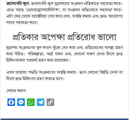
ক্র্যানবেরি জুস:
ক্র্যানবেরি জুস মূত্রাশয়ের সংক্রমণ প্রতিকারে সহায়তা করে।
এতে আছে ‘প্রোয়েন্থোসায়ানিডিন্স’, যা সংক্রমণ প্রতিরোধে সহায়তা করে।
এটা দেহ থেকে ব্যাক্টেরিয়া বের করে দেয়, অস্বস্তি কমায় এবং দ্রুত আরোগ্যে
লাভে সহায়তা করে।
প্রতিকার অপেক্ষা প্রতিরোধ ভালো
মূত্রাশয় সংক্রমণের মূল কারণ খুঁজে বের করা এবং প্রতিরোধের ব্যবস্থা গ্রহণ
করা উচিত। পরিচ্ছন্নতা, আর্দ্র থাকা এবং কোনো লক্ষণ দেখা দিলে দ্রুত
চিকিৎসকের পরামর্শ গ্রহণ করা প্রয়োজন।
এসব ঘরোয়া পদ্ধতি সংক্রমণের অস্বস্তি কমায়। তবে কোনো উন্নতি দেখা না
দিলে দ্রুত চিকিৎসা গ্রহণ করতে হবে।
শেয়ার করুন:
F
M
W
T
C
a
e
h
e
o
c
s
a
l
p
e
s
t
e
y