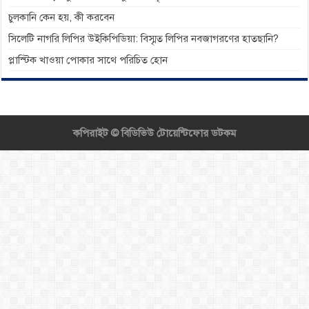
চুলকানি কেন হয়, কী করবেন
সিলেটি নাগরি লিপির উইকিপিডিয়া: বিস্মৃত লিপির নবজাগরণের হাতছানি?
প্লাস্টিক খাওয়া পোকার সাথে পরিচিত হোন
কপিরাইট ©
বিডিভিউ টোয়েন্টিফোর ডটকম