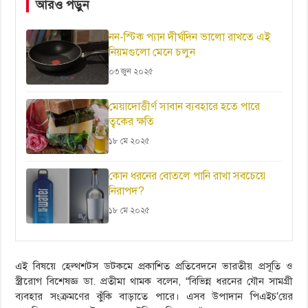
আরও পড়ুন
নন-স্টিক প্যান দীর্ঘদিন ভালো রাখতে এই
নিয়মগুলো মেনে চলুন
০৩ জুন ২০২৫
মেয়াদোত্তীর্ণ সাবান ব্যবহারে হতে পারে
ত্বকের ক্ষতি
১৮ মে ২০২৫
কোন ধরনের বোতলে পানি রাখা সবচেয়ে
নিরাপদ?
১৮ মে ২০২৫
এই বিষয়ে হেল্থশটস ডটকমে প্রকাশিত প্রতিবেদনে ভারতীয় প্রসূতি ও
স্ত্রীরোগ বিশেষজ্ঞ ডা. প্রতীমা থামক বলেন, “বিভিন্ন ধরনের যৌন সামগ্রী
ব্যবহার সংক্রমণের ঝুঁকি বাড়াতে পারে। এসব উপাদান পিএইচ’য়ের