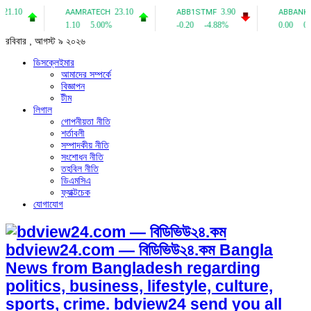
রবিবার , আগস্ট ৯ ২০২৬
ডিসক্লেইমার
আমাদের সম্পর্কে
বিজ্ঞাপন
টীম
লিগাল
গোপনীয়তা নীতি
শর্তাবলী
সম্পাদকীয় নীতি
সংশোধন নীতি
তহবিল নীতি
ডিএমসিএ
ফ্যাক্টচেক
যোগাযোগ
bdview24.com — বিডিভিউ২৪.কম Bangla
News from Bangladesh regarding
politics, business, lifestyle, culture,
sports, crime. bdview24 send you all