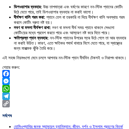
ডিশওয়াশার ব্যবহার:
উচ্চ তাপমাত্রা এবং ঘর্ষণের কারণে নন-স্টিক প্যানের কোটিং
উঠে যেতে পারে, তাই ডিশওয়াশার ব্যবহার না করাই ভালো।
দীর্ঘক্ষণ খালি গরম করা:
প্যানে তেল বা তরকারি না দিয়ে দীর্ঘক্ষণ খালি অবস্থায় গরম
করলে কোটিং দ্রুত নষ্ট হয়।
লবণ বা মসলা দীর্ঘক্ষণ রাখা:
লবণ বা মসলা দীর্ঘ সময় প্যানে থাকলে সেগুলো
কোটিংয়ের মধ্যে প্রবেশ করতে পারে এবং আস্তরণ নষ্ট করে দিতে পারে।
ক্ষতিগ্রস্ত প্যান ব্যবহার:
নন-স্টিক প্যানের উপরের স্তর উঠে গেলে তা আর ব্যবহার
না করাই উচিত। কারণ, এতে ক্ষতিকর পদার্থ খাবারে মিশে যেতে পারে, যা স্বাস্থ্যের
জন্য মারাত্মক ঝুঁকি তৈরি করে।
এই সহজ নিয়মগুলো মেনে চললে আপনার নন-স্টিক প্যান দীর্ঘদিন টেকসই ও নিরাপদ থাকবে।
শেয়ার করুন:
Facebook
Messenger
WhatsApp
Telegram
Copy
সর্বশেষ
Link
হোমিওপ্যাথির জনক স্যামুয়েল হ্যানিম্যান: জীবন, দর্শন ও ইসলাম গ্রহণের বিতর্ক