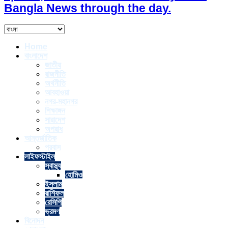
Bangla News through the day.
Home
বাংলাদেশ
জাতীয়
রাজনীতি
অর্থনীতি
আবহাওয়া
নগর-মহানগর
শিক্ষাঙ্গন
সারাদেশ
অপরাধ
আন্তর্জাতিক
প্রবাস
লাইফস্টাইল
স্বাস্থ্য
হোমিও
ইসলাম
রাশিফল
রেসিপি
ভ্রমণ
বিনোদন