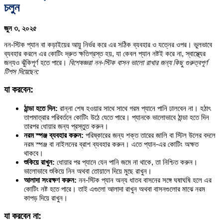
চলুন
জুন ৩, ২০২৫
নন-স্টিক প্যান বা কড়াইয়ের আয়ু নির্ভর করে এর সঠিক ব্যবহার ও যত্নের ওপর। ভুলভাবে
ব্যবহার করলে এর কোটিং দ্রুত ক্ষতিগ্রস্ত হয়, যা কেবল প্যান নষ্টই করে না, স্বাস্থ্যের
জন্যও ঝুঁকিপূর্ণ হতে পারে।
বিশেষজ্ঞরা নন-স্টিক বাসন ভালো রাখার জন্য কিছু গুরুত্বপূর্ণ
টিপস দিয়েছেন:
যা করবেন:
ঠান্ডা হতে দিন:
রান্না শেষ হওয়ার সাথে সাথে গরম প্যানে পানি ঢালবেন না। হঠাৎ
তাপমাত্রার পরিবর্তনে কোটিং উঠে যেতে পারে। প্যানকে ভালোভাবে ঠান্ডা হতে দিন
তারপর ধোয়ার জন্য প্রস্তুত করুন।
নরম স্পঞ্জ ব্যবহার করুন:
পরিষ্কারের জন্য শক্ত তারের জালি বা স্টিল উলের বদলে
নরম স্পঞ্জ বা নাইলনের ব্রাশ ব্যবহার করুন। এতে প্যান-এর কোটিং অক্ষত
থাকবে।
শুকিয়ে রাখুন:
ধোয়ার পর প্যানে যেন পানি জমে না থাকে, তা নিশ্চিত করুন।
ভালোভাবে শুকিয়ে নিন অথবা তোয়ালে দিয়ে মুছে রাখুন।
আলাদা সংরক্ষণ করুন:
নন-স্টিক প্যান অন্য ধাতব বাসনের সঙ্গে ঘষাঘষি হলে এর
কোটিং নষ্ট হতে পারে। তাই এগুলো আলাদা রাখুন অথবা বাসনগুলোর মাঝে নরম
কাপড় দিয়ে রাখুন।
যা করবেন না: