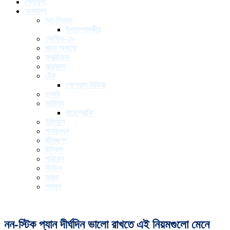
খেলাধুলা
অন্যান্য
মত-দ্বিমত
উপসম্পাদকীয়
কোভিড-১৯
জানা অজানা
ফ্যাক্টচেক
স্ক্যান্ডাল
টেক
সোশ্যাল মিডিয়া
চাকরি
সাহিত্য
বায়োগ্রাফি
ইতিহাস
গণমাধ্যম
জীবজগৎ
উদ্ভিদ
পরিবেশ
ভিডিও
ভারত
প্রবাস
নন-স্টিক প্যান দীর্ঘদিন ভালো রাখতে এই নিয়মগুলো মেনে