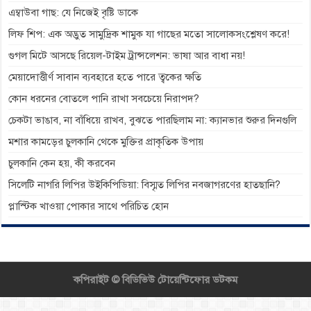
এম্বাউবা গাছ: যে নিজেই বৃষ্টি ডাকে
লিফ শিপ: এক অদ্ভুত সামুদ্রিক শামুক যা গাছের মতো সালোকসংশ্লেষণ করে!
গুগল মিটে আসছে রিয়েল-টাইম ট্রান্সলেশন: ভাষা আর বাধা নয়!
মেয়াদোত্তীর্ণ সাবান ব্যবহারে হতে পারে ত্বকের ক্ষতি
কোন ধরনের বোতলে পানি রাখা সবচেয়ে নিরাপদ?
চেকটা ভাঙাব, না বাঁধিয়ে রাখব, বুঝতে পারছিলাম না: ক্যানভার শুরুর দিনগুলি
মশার কামড়ের চুলকানি থেকে মুক্তির প্রাকৃতিক উপায়
চুলকানি কেন হয়, কী করবেন
সিলেটি নাগরি লিপির উইকিপিডিয়া: বিস্মৃত লিপির নবজাগরণের হাতছানি?
প্লাস্টিক খাওয়া পোকার সাথে পরিচিত হোন
কপিরাইট ©
বিডিভিউ টোয়েন্টিফোর ডটকম