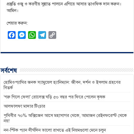
প্রস্তুতি ওজু ও করণীয় সুন্নাত পালনে এগিয়ে আসার তাওফিক দান করুন।
আমিন।
শেয়ার করুন:
F
M
W
T
C
a
e
h
e
o
c
s
a
l
p
e
s
t
e
y
b
e
s
g
L
সর্বশেষ
o
n
A
r
i
o
g
p
a
n
হোমিওপ্যাথির জনক স্যামুয়েল হ্যানিম্যান: জীবন, দর্শন ও ইসলাম গ্রহণের
বিতর্ক
k
e
p
m
k
‘গরু গিলে ফেলা’ রোলেক্স ঘড়ি ৫০ বছর পর ফিরে পেলেন কৃষক
r
আলফালফা মাদার টিংচার
পৃথিবীর ৭০% অক্সিজেন আসে মহাসাগর থেকে, আমাজন রেইনফরেস্ট থেকে
নয়!
নন-স্টিক প্যান দীর্ঘদিন ভালো রাখতে এই নিয়মগুলো মেনে চলুন