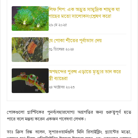
লিফ শিপ: এক অদ্ভুত সামুদ্রিক শামুক যা
গাছের মতো সালোকসংশ্লেষণ করে!
২৯ মে ২০২৫
যে পোকা শীতের পূর্বাভাস দেয়
৩১ ডিসেম্বর ২০২৪
অপছন্দের পুরুষ এড়াতে মৃত্যুর ভান করে
স্ত্রী ব্যাঙেরা
২৪ অক্টোবর ২০২৩
পোকগুলো প্লাস্টিকের পুনর্ব্যবহারযোগ্য অগ্রগতির জন্য গুরুত্বপূর্ণ হতে
পারে বলে মন্তব্য করেন একজন গবেষণা লেখক।
ডাঃ ক্রিস রিঙ্ক বলেন, সুপারওয়ার্মগুলি মিনি রিসাইক্লিং প্ল্যান্টের মতো,