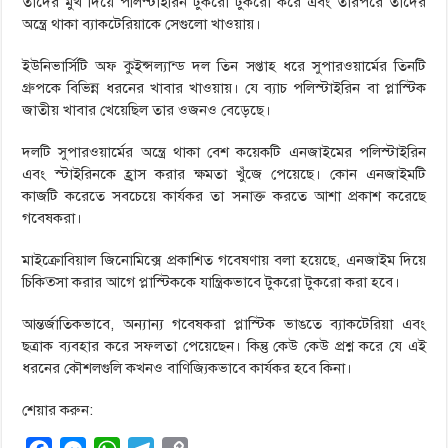
তাদের মুখ দিয়ে পলিস্টাইরিন টুকরো টুকরো করে এবং তারপরে তাদের
অন্ত্রে থাকা ব্যাকটেরিয়াকে সেগুলো খাওয়ায়।
ইউনিভার্সিটি অফ কুইন্সল্যান্ড দল তিন সপ্তাহ ধরে সুপারওয়ার্মের তিনটি
গ্রুপকে বিভিন্ন ধরনের খাবার খাওয়ায়। যে ব্যাচ পলিস্টাইরিন বা প্লাস্টিক
জাতীয় খাবার খেয়েছিল তার ওজনও বেড়েছে।
দলটি সুপারওয়ার্মের অন্ত্রে থাকা বেশ কয়েকটি এনজাইমের পলিস্টাইরিন
এবং স্টাইরিনকে হ্রাস করার ক্ষমতা খুঁজে পেয়েছে। কোন এনজাইমটি
কাজটি করেতে সবচেয়ে কার্যকর তা সনাক্ত করতে আশা প্রকাশ করেছে
গবেষকরা।
মাইক্রোবিয়াল জিনোমিক্সে প্রকাশিত গবেষণায় বলা হয়েছে, এনজাইম দিয়ে
চিকিত্সা করার আগে প্লাস্টিককে যান্ত্রিকভাবে টুকরো টুকরো করা হবে।
আন্তর্জাতিকভাবে, অন্যান্য গবেষকরা প্লাস্টিক ভাঙতে ব্যাকটেরিয়া এবং
ছত্রাক ব্যবহার করে সফলতা পেয়েছেন। কিন্তু কেউ কেউ প্রশ্ন করে যে এই
ধরনের কৌশলগুলি কখনও বাণিজ্যিকভাবে কার্যকর হবে কিনা।
শেয়ার করুন: