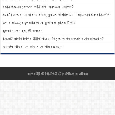
কোন ধরনের বোতলে পানি রাখা সবচেয়ে নিরাপদ?
চেকটা ভাঙাব, না বাঁধিয়ে রাখব, বুঝতে পারছিলাম না: ক্যানভার শুরুর দিনগুলি
মশার কামড়ের চুলকানি থেকে মুক্তির প্রাকৃতিক উপায়
চুলকানি কেন হয়, কী করবেন
সিলেটি নাগরি লিপির উইকিপিডিয়া: বিস্মৃত লিপির নবজাগরণের হাতছানি?
প্লাস্টিক খাওয়া পোকার সাথে পরিচিত হোন
কপিরাইট ©
বিডিভিউ টোয়েন্টিফোর ডটকম