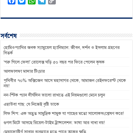
F
M
W
T
C
a
e
h
e
o
c
s
a
l
p
e
s
t
e
y
b
e
s
g
L
সর্বশেষ
o
n
A
r
i
o
g
p
a
n
হোমিওপ্যাথির জনক স্যামুয়েল হ্যানিম্যান: জীবন, দর্শন ও ইসলাম গ্রহণের
বিতর্ক
k
e
p
m
k
‘গরু গিলে ফেলা’ রোলেক্স ঘড়ি ৫০ বছর পর ফিরে পেলেন কৃষক
r
আলফালফা মাদার টিংচার
পৃথিবীর ৭০% অক্সিজেন আসে মহাসাগর থেকে, আমাজন রেইনফরেস্ট থেকে
নয়!
নন-স্টিক প্যান দীর্ঘদিন ভালো রাখতে এই নিয়মগুলো মেনে চলুন
এম্বাউবা গাছ: যে নিজেই বৃষ্টি ডাকে
লিফ শিপ: এক অদ্ভুত সামুদ্রিক শামুক যা গাছের মতো সালোকসংশ্লেষণ করে!
গুগল মিটে আসছে রিয়েল-টাইম ট্রান্সলেশন: ভাষা আর বাধা নয়!
মেয়াদোত্তীর্ণ সাবান ব্যবহারে হতে পারে ত্বকের ক্ষতি