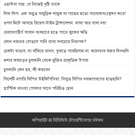
এম্বাউবা গাছ: যে নিজেই বৃষ্টি ডাকে
লিফ শিপ: এক অদ্ভুত সামুদ্রিক শামুক যা গাছের মতো সালোকসংশ্লেষণ করে!
গুগল মিটে আসছে রিয়েল-টাইম ট্রান্সলেশন: ভাষা আর বাধা নয়!
মেয়াদোত্তীর্ণ সাবান ব্যবহারে হতে পারে ত্বকের ক্ষতি
কোন ধরনের বোতলে পানি রাখা সবচেয়ে নিরাপদ?
চেকটা ভাঙাব, না বাঁধিয়ে রাখব, বুঝতে পারছিলাম না: ক্যানভার শুরুর দিনগুলি
মশার কামড়ের চুলকানি থেকে মুক্তির প্রাকৃতিক উপায়
চুলকানি কেন হয়, কী করবেন
সিলেটি নাগরি লিপির উইকিপিডিয়া: বিস্মৃত লিপির নবজাগরণের হাতছানি?
প্লাস্টিক খাওয়া পোকার সাথে পরিচিত হোন
কপিরাইট ©
বিডিভিউ টোয়েন্টিফোর ডটকম