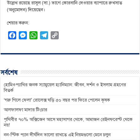
উল্লেখ রয়েছে রাসুল (সা.) ভাগে কোরবানি দেওয়ার ব্যাপারে রুখসাত
(অনুমোদন) দিয়েছেন।
শেয়ার করুন:
F
M
W
T
C
a
e
h
e
o
c
s
a
l
p
e
s
t
e
y
b
e
s
g
L
সর্বশেষ
o
n
A
r
i
o
g
p
a
n
হোমিওপ্যাথির জনক স্যামুয়েল হ্যানিম্যান: জীবন, দর্শন ও ইসলাম গ্রহণের
বিতর্ক
k
e
p
m
k
‘গরু গিলে ফেলা’ রোলেক্স ঘড়ি ৫০ বছর পর ফিরে পেলেন কৃষক
r
আলফালফা মাদার টিংচার
পৃথিবীর ৭০% অক্সিজেন আসে মহাসাগর থেকে, আমাজন রেইনফরেস্ট থেকে
নয়!
নন-স্টিক প্যান দীর্ঘদিন ভালো রাখতে এই নিয়মগুলো মেনে চলুন