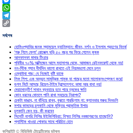
Messenger
WhatsApp
Telegram
Copy
সর্বশেষ
Link
হোমিওপ্যাথির জনক স্যামুয়েল হ্যানিম্যান: জীবন, দর্শন ও ইসলাম গ্রহণের বিতর্ক
‘গরু গিলে ফেলা’ রোলেক্স ঘড়ি ৫০ বছর পর ফিরে পেলেন কৃষক
আলফালফা মাদার টিংচার
পৃথিবীর ৭০% অক্সিজেন আসে মহাসাগর থেকে, আমাজন রেইনফরেস্ট থেকে নয়!
নন-স্টিক প্যান দীর্ঘদিন ভালো রাখতে এই নিয়মগুলো মেনে চলুন
এম্বাউবা গাছ: যে নিজেই বৃষ্টি ডাকে
লিফ শিপ: এক অদ্ভুত সামুদ্রিক শামুক যা গাছের মতো সালোকসংশ্লেষণ করে!
গুগল মিটে আসছে রিয়েল-টাইম ট্রান্সলেশন: ভাষা আর বাধা নয়!
মেয়াদোত্তীর্ণ সাবান ব্যবহারে হতে পারে ত্বকের ক্ষতি
কোন ধরনের বোতলে পানি রাখা সবচেয়ে নিরাপদ?
চেকটা ভাঙাব, না বাঁধিয়ে রাখব, বুঝতে পারছিলাম না: ক্যানভার শুরুর দিনগুলি
মশার কামড়ের চুলকানি থেকে মুক্তির প্রাকৃতিক উপায়
চুলকানি কেন হয়, কী করবেন
সিলেটি নাগরি লিপির উইকিপিডিয়া: বিস্মৃত লিপির নবজাগরণের হাতছানি?
প্লাস্টিক খাওয়া পোকার সাথে পরিচিত হোন
কপিরাইট ©
বিডিভিউ টোয়েন্টিফোর ডটকম