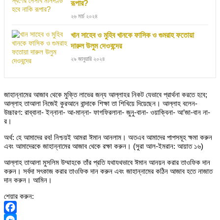
রূপার?
২৬ মার্চ ২০২৪
খান সাহেব ও মুহিব খানকে ফাসিক ও গুমরাহ ফতোয়া
দারুল উলুম দেওবন্দের
২৯ জানুয়ারি ২০২৪
জাহান্নামের আজাব থেকে মুক্তি লাভের জন্য আল্লাহর নিকট যেভাবে প্রার্থনা করতে হবে;
আল্লাহ তাআলা নিজেই কুরআনে বান্দাকে শিক্ষা তা শিখিয়ে দিয়েছেন। আল্লাহ বলেন-
উচ্চারণ: রাব্বানা- ইন্নানা- আ-মান্না- ফাগফিরলানা- জুনু-বানা- ওয়াক্বিনা- আ’জা-বান না-
র।
অর্থ: হে আমাদের রব! নিশ্চয়ই আমরা ঈমান আনলাম। অতএব আমাদের পাপসমূহ ক্ষমা করুন
এবং আমাদেরকে জাহান্নামের আজাব থেকে রক্ষা করুন। (সুরা আল-ইমরান: আয়াত ১৬)
আল্লাহ তাআলা মুসলিম উম্মাহকে তাঁর প্রতি যথাযথভাবে ঈমান আনয়ন করার তাওফিক দান
করুন। সর্বদা সৎকাজ করার তাওফিক দান করুন এবং জাহান্নামের কঠিন আজাব হতে নাজাত
দান করুন। আমিন।
শেয়ার করুন:
Facebook