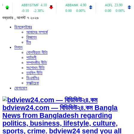
শুক্রবার , আগস্ট ৭ ২০২৬
ডিসক্লেইমার
আমাদের সম্পর্কে
বিজ্ঞাপন
টীম
লিগাল
গোপনীয়তা নীতি
শর্তাবলী
সম্পাদকীয় নীতি
সংশোধন নীতি
তহবিল নীতি
ডিএমসিএ
ফ্যাক্টচেক
যোগাযোগ
bdview24.com — বিডিভিউ২৪.কম Bangla
News from Bangladesh regarding
politics, business, lifestyle, culture,
sports, crime. bdview24 send you all