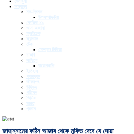
খেলাধুলা
অন্যান্য
মত-দ্বিমত
উপসম্পাদকীয়
কোভিড-১৯
জানা অজানা
ফ্যাক্টচেক
স্ক্যান্ডাল
টেক
সোশ্যাল মিডিয়া
চাকরি
সাহিত্য
বায়োগ্রাফি
ইতিহাস
গণমাধ্যম
জীবজগৎ
উদ্ভিদ
পরিবেশ
ভিডিও
ভারত
প্রবাস
জাহান্নামের কঠিন আজাব থেকে মুক্তি দেবে যে দোয়া