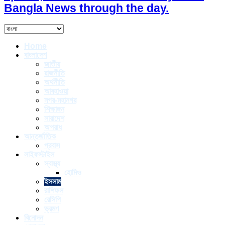
Bangla News through the day.
Home
বাংলাদেশ
জাতীয়
রাজনীতি
অর্থনীতি
আবহাওয়া
নগর-মহানগর
শিক্ষাঙ্গন
সারাদেশ
অপরাধ
আন্তর্জাতিক
প্রবাস
লাইফস্টাইল
স্বাস্থ্য
হোমিও
ইসলাম
রাশিফল
রেসিপি
ভ্রমণ
বিনোদন