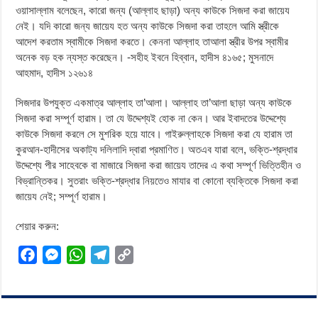
ওয়াসাল্লাম বলেছেন, কারো জন্য (আল্লাহ ছাড়া) অন্য কাউকে সিজদা করা জায়েয
নেই। যদি কারো জন্য জায়েয হত অন্য কাউকে সিজদা করা তাহলে আমি স্ত্রীকে
আদেশ করতাম স্বামীকে সিজদা করতে। কেননা আল্লাহ তাআলা স্ত্রীর উপর স্বামীর
অনেক বড় হক ন্যস্ত করেছেন। -সহীহ ইবনে হিব্বান, হাদীস ৪১৬৫; মুসনাদে
আহমাদ, হাদীস ১২৬১৪
সিজদার উপযুক্ত একমাত্র আল্লাহ তা’আলা। আল্লাহ তা’আলা ছাড়া অন্য কাউকে
সিজদা করা সম্পূর্ণ হারাম। তা যে উদ্দেশ্যই হোক না কেন। আর ইবাদতের উদ্দেশ্যে
কাউকে সিজদা করলে সে মুশরিক হয়ে যাবে। গাইরুল্লাহকে সিজদা করা যে হারাম তা
কুরআন-হাদীসের অকাট্য দলিলাদি দ্বারা প্রমাণিত। অতএব যারা বলে, ভক্তি-শ্রদ্ধার
উদ্দেশ্যে পীর সাহেবকে বা মাজারে সিজদা করা জায়েয তাদের এ কথা সম্পূর্ণ ভিত্তিহীন ও
বিভ্রান্তিকর। সুতরাং ভক্তি-শ্রদ্ধার নিয়তেও মাযার বা কোনো ব্যক্তিকে সিজদা করা
জায়েয নেই; সম্পূর্ণ হারাম।
শেয়ার করুন:
F
M
W
T
C
a
e
h
e
o
c
s
a
l
p
e
s
t
e
y