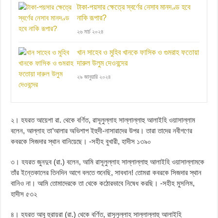
টাকা-পয়সার ক্ষেত্রে স্বর্ণের নেসাব মানদণ্ড হবে
নাকি রূপার?
২৬ মার্চ ২০২৪
খান সাহেব ও মুহিব খানকে ফাসিক ও গুমরাহ ফতোয়া
দারুল উলুম দেওবন্দের
২৯ জানুয়ারি ২০২৪
২। হযরত আয়েশা রা. থেকে বর্ণিত, রাসূলুল্লাহ সাল্লাল্লাহু আলাইহি ওয়াসাল্লাম
বলেন, আল্লাহ তা’আলার অভিশাপ ইহুদী-নাসারাদের উপর। তারা তাদের নবীগণের
কবরকে সিজদার স্থান বানিয়েছে। -সহীহ বুখারী, হাদীস ১৩৯০
৩। হযরত জুনদুব (রা.) বলেন, আমি রাসূলুল্লাহ সাল্লাল্লাহু আলাইহি ওয়াসাল্লামকে
তাঁর ইন্তেকালের তিনদিন আগে বলতে শুনেছি, সাবধান! তোমরা কবরকে সিজদার স্থান
বানিও না। আমি তোমাদেরকে তা থেকে কঠোরভাবে নিষেধ করছি। -সহীহ মুসলিম,
হাদীস ৫৩২
৪। হযরত আবু হুরায়রা (রা.) থেকে বর্ণিত, রাসূলুল্লাহ সাল্লাল্লাহু আলাইহি