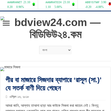
পীর বা মাজারে সিজদার ব্যাপারে ‘রাসূল (সা.)’
যে সতর্ক বাণী দিয়ে গেছেন
এপ্রিল ১৩, ২০১৮
আমরা জানি, আল্লাহ তাআলা ছাড়া আর কাউকে সিজদা করা জায়েয নেই। কিন্তু
আমাদের সমাজের একশ্রেণির লোক বলে থাকেন, ভক্তি-শ্রদ্ধার জন্য পীর সাহেবকে বা