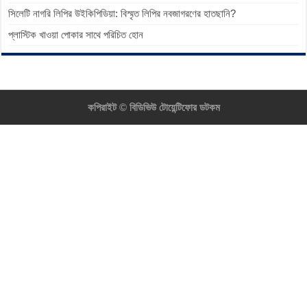
সিলেটি নাগরি লিপির উইকিপিডিয়া: বিস্মৃত লিপির নবজাগরণের হাতছানি?
প্লাস্টিক খাওয়া পোকার সাথে পরিচিত হোন
কপিরাইট ©
বিডিভিউ টোয়েন্টিফোর ডটকম