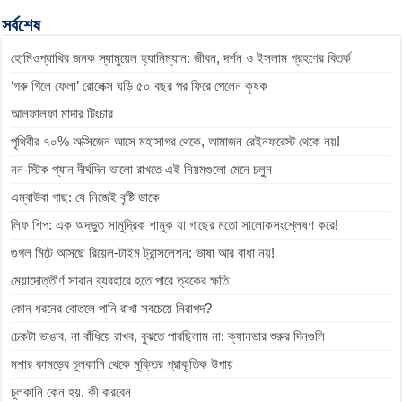
b
e
s
g
L
সর্বশেষ
o
n
A
r
i
হোমিওপ্যাথির জনক স্যামুয়েল হ্যানিম্যান: জীবন, দর্শন ও ইসলাম গ্রহণের বিতর্ক
o
g
p
a
n
k
e
p
m
k
‘গরু গিলে ফেলা’ রোলেক্স ঘড়ি ৫০ বছর পর ফিরে পেলেন কৃষক
r
আলফালফা মাদার টিংচার
পৃথিবীর ৭০% অক্সিজেন আসে মহাসাগর থেকে, আমাজন রেইনফরেস্ট থেকে নয়!
নন-স্টিক প্যান দীর্ঘদিন ভালো রাখতে এই নিয়মগুলো মেনে চলুন
এম্বাউবা গাছ: যে নিজেই বৃষ্টি ডাকে
লিফ শিপ: এক অদ্ভুত সামুদ্রিক শামুক যা গাছের মতো সালোকসংশ্লেষণ করে!
গুগল মিটে আসছে রিয়েল-টাইম ট্রান্সলেশন: ভাষা আর বাধা নয়!
মেয়াদোত্তীর্ণ সাবান ব্যবহারে হতে পারে ত্বকের ক্ষতি
কোন ধরনের বোতলে পানি রাখা সবচেয়ে নিরাপদ?
চেকটা ভাঙাব, না বাঁধিয়ে রাখব, বুঝতে পারছিলাম না: ক্যানভার শুরুর দিনগুলি
মশার কামড়ের চুলকানি থেকে মুক্তির প্রাকৃতিক উপায়
চুলকানি কেন হয়, কী করবেন