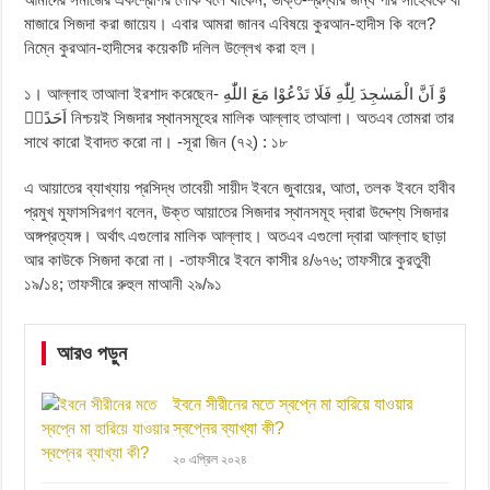
মাজারে সিজদা করা জায়েয। এবার আমরা জানব এবিষয়ে কুরআন-হাদীস কি বলে?
নিম্নে কুরআন-হাদীসের কয়েকটি দলিল উল্লেখ করা হল।
১। আল্লাহ তাআলা ইরশাদ করেছেন- وَّ اَنَّ الْمَسٰجِدَ لِلّٰهِ فَلَا تَدْعُوْا مَعَ اللّٰهِ
اَحَدًاۙ নিশ্চয়ই সিজদার স্থানসমূহের মালিক আল্লাহ তাআলা। অতএব তোমরা তার
সাথে কারো ইবাদত করো না। -সূরা জিন (৭২) : ১৮
এ আয়াতের ব্যাখ্যায় প্রসিদ্ধ তাবেয়ী সায়ীদ ইবনে জুবায়ের, আতা, তলক ইবনে হাবীব
প্রমুখ মুফাসসিরগণ বলেন, উক্ত আয়াতের সিজদার স্থানসমূহ দ্বারা উদ্দেশ্য সিজদার
অঙ্গপ্রত্যঙ্গ। অর্থাৎ এগুলোর মালিক আল্লাহ। অতএব এগুলো দ্বারা আল্লাহ ছাড়া
আর কাউকে সিজদা করো না। -তাফসীরে ইবনে কাসীর ৪/৬৭৬; তাফসীরে কুরতুবী
১৯/১৪; তাফসীরে রুহুল মাআনী ২৯/৯১
আরও পড়ুন
ইবনে সীরীনের মতে স্বপ্নে মা হারিয়ে যাওয়ার
স্বপ্নের ব্যাখ্যা কী?
২০ এপ্রিল ২০২৪