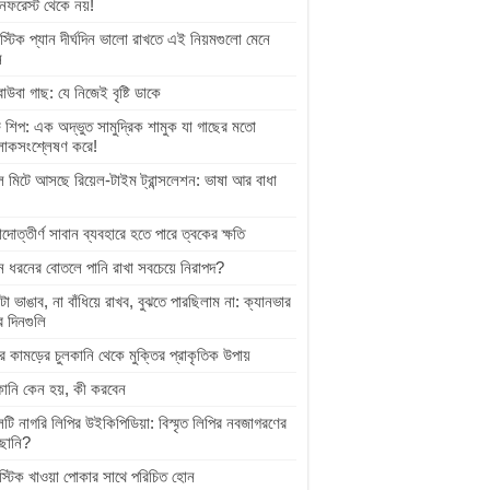
নফরেস্ট থেকে নয়!
স্টিক প্যান দীর্ঘদিন ভালো রাখতে এই নিয়মগুলো মেনে
ন
বাউবা গাছ: যে নিজেই বৃষ্টি ডাকে
 শিপ: এক অদ্ভুত সামুদ্রিক শামুক যা গাছের মতো
োকসংশ্লেষণ করে!
ল মিটে আসছে রিয়েল-টাইম ট্রান্সলেশন: ভাষা আর বাধা
়াদোত্তীর্ণ সাবান ব্যবহারে হতে পারে ত্বকের ক্ষতি
 ধরনের বোতলে পানি রাখা সবচেয়ে নিরাপদ?
টা ভাঙাব, না বাঁধিয়ে রাখব, বুঝতে পারছিলাম না: ক্যানভার
র দিনগুলি
র কামড়ের চুলকানি থেকে মুক্তির প্রাকৃতিক উপায়
কানি কেন হয়, কী করবেন
েটি নাগরি লিপির উইকিপিডিয়া: বিস্মৃত লিপির নবজাগরণের
ছানি?
াস্টিক খাওয়া পোকার সাথে পরিচিত হোন