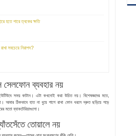
বহারে হতে পারে ত্বকের ক্ষতি
রাখা সবচেয়ে নিরাপদ?
ে সেলফোন ব্যবহার নয়
ইউটিউবে সময় কাটান। এটা কখনোই করা উচিত নয়। বিশেষজ্ঞদের মতে,
রিয়া। আবার ঠিকভাবে হাত না ধুয়ে পাশে রাখা ফোন ধরলে দ্রুত ছড়িয়ে পড়ে
রের মতো ব্যাকটেরিয়াগুলো।
যাঁতসেঁতে তোয়ালে নয়
বার ব্যবহার করেন—তাদের রোগ সংক্রমণের ঝুঁকি বেশি।