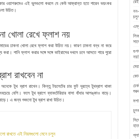
রেই
, পরিষ্কার ওয়াশরুমেও এই ভুলগুলো করলে যে কেউ আক্রান্ত হতে পারেন ভয়ংকর
 চলা উচিত।
নন-
চলু
এম্
া খোলা রেখে ফ্লাশ নয়
লিফ
সাল
মোডের ঢাকনা খোলা রেখে ফ্লাশ করা উচিত নয়। কারণ ঢাকনা বন্ধ না করে
গুগ
য্য করা। পানি ফ্লাশ করার সঙ্গে সঙ্গে ভাইরাসের দখলে চলে আসতে পারে পুরো
নয়!
মেয
ব্রাশ রাখবেন না
কোন
চেক
েকে টুথ ব্রাশ রাখেন। কিন্তু টয়লেটের চার ফুট দূরত্বে টুথব্রাশ থাকা
শুরু
চেয়ে বেশি। ফলে টুথ ব্রাশে ব্যাকটেরিয়ার বাসা বাঁধার আশঙ্কাও বাড়ে।
 বাড়ে। এ জন্য শুকনো টুথ ব্রাশ রাখা উচিত।
মশা
চুল
সিল
হাত
 ভালো রাখতে এই নিয়মগুলো মেনে চলুন
প্ল