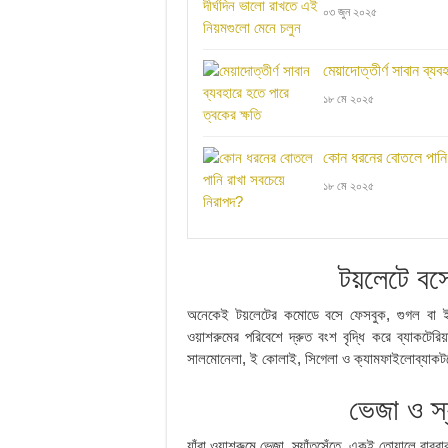
০৩ জুন ২০২৫
মেয়াদোত্তীর্ণ সাবান ব্য
১৮ মে ২০২৫
কোন ধরনের বোতলে পানি 
১৮ মে ২০২৫
টয়লেটে বস
অনেকেই টয়লেটের কমোডে বসে ফেসবুক, গুগল বা 
ওয়াশরুমের পরিবেশে দ্রুত বংশ বৃদ্ধি করে ব্যাকটে
সালমোনেলা, ই কোলাই, সিগেলা ও ক্যামফাইলোব্যাকট
ভেজা ও স্
যাঁরা ওয়াশরুমে ভেজা, স্যাঁতসেঁতে, একই তোয়ালে বার