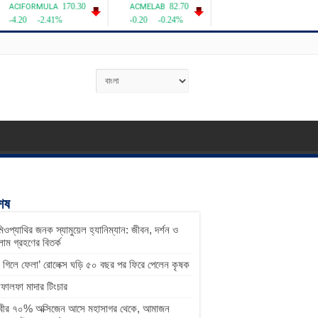
শেষ
িওপ্যাথির জনক স্যামুয়েল হ্যানিম্যান: জীবন, দর্শন ও
াম গ্রহণের বিতর্ক
ু গিলে ফেলা’ রোলেক্স ঘড়ি ৫০ বছর পর ফিরে পেলেন কৃষক
ালফা মাদার টিংচার
িবীর ৭০% অক্সিজেন আসে মহাসাগর থেকে, আমাজন