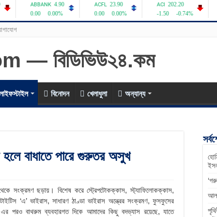
োগাযোগ
লাইফস্টাইল
বিনোদন
খেলাধুলা
অন্যান্য
সর্ব
া হলে বাধাতে পারে গুরুতর অসুখ
হোম
ইসল
‘গর
া থেকে সংক্রমণ ছড়ায়। বিশেষ করে স্ট্রেপটোকক্কাস, স্ট্যাফিলোকক্কাস,
আলফ
াইটিস ‘এ’ ভাইরাস, সাধারণ ঠাণ্ডা ভাইরাস অন্ত্রের সংক্রমণ, ফুসফুসের
পৃথ
এর পরও বাথরুম ব্যবহারগত দিকে আমাদের কিছু বদভ্যাস রয়েছে, যাতে