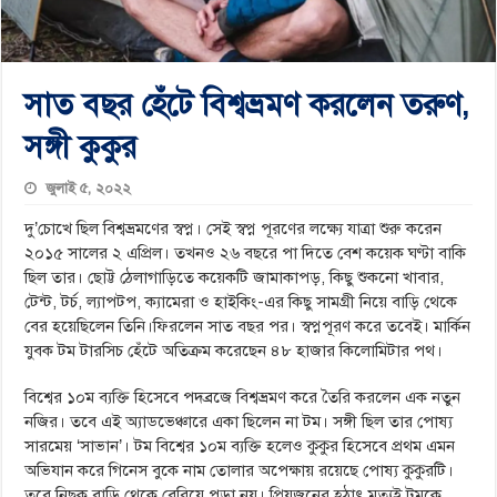
সাত বছর হেঁটে বিশ্বভ্রমণ করলেন তরুণ,
সঙ্গী কুকুর
জুলাই ৫, ২০২২
দু’চোখে ছিল বিশ্বভ্রমণের স্বপ্ন। সেই স্বপ্ন পূরণের লক্ষ্যে যাত্রা শুরু করেন
২০১৫ সালের ২ এপ্রিল। তখনও ২৬ বছরে পা দিতে বেশ কয়েক ঘণ্টা বাকি
ছিল তার। ছোট্ট ঠেলাগাড়িতে কয়েকটি জামাকাপড়, কিছু শুকনো খাবার,
টেন্ট, টর্চ, ল্যাপটপ, ক্যামেরা ও হাইকিং-এর কিছু সামগ্রী নিয়ে বাড়ি থেকে
বের হয়েছিলেন তিনি।ফিরলেন সাত বছর পর। স্বপ্নপূরণ করে তবেই। মার্কিন
যুবক টম টারসিচ হেঁটে অতিক্রম করেছেন ৪৮ হাজার কিলোমিটার পথ।
বিশ্বের ১০ম ব্যক্তি হিসেবে পদব্রজে বিশ্বভ্রমণ করে তৈরি করলেন এক নতুন
নজির। তবে এই অ্যাডভেঞ্চারে একা ছিলেন না টম। সঙ্গী ছিল তার পোষ্য
সারমেয় ‘সাভান’। টম বিশ্বের ১০ম ব্যক্তি হলেও কুকুর হিসেবে প্রথম এমন
অভিযান করে গিনেস বুকে নাম তোলার অপেক্ষায় রয়েছে পোষ্য কুকুরটি।
তবে নিছক বাড়ি থেকে বেরিয়ে পড়া নয়। প্রিয়জনের হঠাৎ মৃত্যুই টমকে