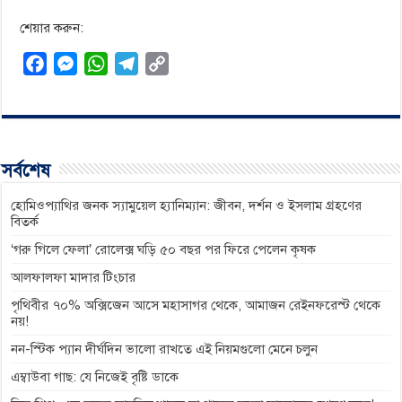
শেয়ার করুন:
F
M
W
T
C
a
e
h
e
o
c
s
a
l
p
e
s
t
e
y
b
e
s
g
L
সর্বশেষ
o
n
A
r
i
o
g
p
a
n
হোমিওপ্যাথির জনক স্যামুয়েল হ্যানিম্যান: জীবন, দর্শন ও ইসলাম গ্রহণের
বিতর্ক
k
e
p
m
k
‘গরু গিলে ফেলা’ রোলেক্স ঘড়ি ৫০ বছর পর ফিরে পেলেন কৃষক
r
আলফালফা মাদার টিংচার
পৃথিবীর ৭০% অক্সিজেন আসে মহাসাগর থেকে, আমাজন রেইনফরেস্ট থেকে
নয়!
নন-স্টিক প্যান দীর্ঘদিন ভালো রাখতে এই নিয়মগুলো মেনে চলুন
এম্বাউবা গাছ: যে নিজেই বৃষ্টি ডাকে