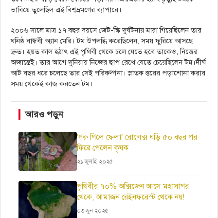
ভাবিয়ে তুলেছিল এই বিশ্বভ্রমণের ব্যাপারে।
২০০৬ সালে মাত্র ১৭ বছর বয়সে জেট-স্কি দুর্ঘটনায় মারা গিয়েছিলেন তার
ঘনিষ্ঠ বান্ধবী অ্যান মেরি। টম উপলব্ধি করেছিলেন, সময় ফুরিয়ে আসছে
দ্রুত। হয়ত কাল হঠাৎ এই পৃথিবী থেকে চলে যেতে হবে তাকেও, নিজের
অজান্তেই। তার আগে দুনিয়ায় নিজের ছাপ রেখে যেতে চেয়েছিলেন টম।দীর্ঘ
আট বছর ধরে চলেছে তার সেই পরিকল্পনা। স্নাতক স্তরের পড়াশোনা করার
সময় থেকেই কাজ করতেন টম।
আরও পড়ুন
'গরু গিলে ফেলা’ রোলেক্স ঘড়ি ৫০ বছর পর
ফিরে পেলেন কৃষক
২১ জুলাই ২০২৫
পৃথিবীর ৭০% অক্সিজেন আসে মহাসাগর
থেকে, আমাজন রেইনফরেস্ট থেকে নয়!
০৩ জুন ২০২৫