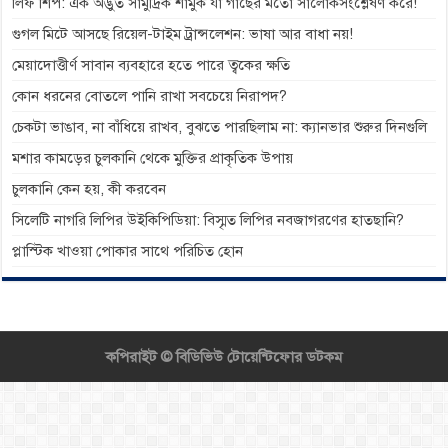
লিফ শিপ: এক অদ্ভুত সামুদ্রিক শামুক যা গাছের মতো সালোকসংশ্লেষণ করে!
গুগল মিটে আসছে রিয়েল-টাইম ট্রান্সলেশন: ভাষা আর বাধা নয়!
মেয়াদোত্তীর্ণ সাবান ব্যবহারে হতে পারে ত্বকের ক্ষতি
কোন ধরনের বোতলে পানি রাখা সবচেয়ে নিরাপদ?
চেকটা ভাঙাব, না বাঁধিয়ে রাখব, বুঝতে পারছিলাম না: ক্যানভার শুরুর দিনগুলি
মশার কামড়ের চুলকানি থেকে মুক্তির প্রাকৃতিক উপায়
চুলকানি কেন হয়, কী করবেন
সিলেটি নাগরি লিপির উইকিপিডিয়া: বিস্মৃত লিপির নবজাগরণের হাতছানি?
প্লাস্টিক খাওয়া পোকার সাথে পরিচিত হোন
কপিরাইট ©
বিডিভিউ টোয়েন্টিফোর ডটকম