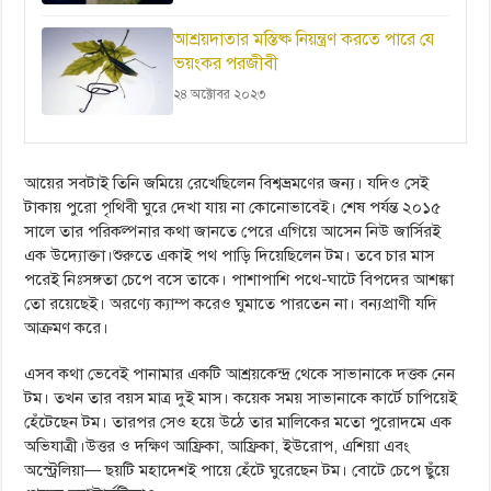
আশ্রয়দাতার মস্তিষ্ক নিয়ন্ত্রণ করতে পারে যে
ভয়ংকর পরজীবী
২৪ অক্টোবর ২০২৩
আয়ের সবটাই তিনি জমিয়ে রেখেছিলেন বিশ্বভ্রমণের জন্য। যদিও সেই
টাকায় পুরো পৃথিবী ঘুরে দেখা যায় না কোনোভাবেই। শেষ পর্যন্ত ২০১৫
সালে তার পরিকল্পনার কথা জানতে পেরে এগিয়ে আসেন নিউ জার্সিরই
এক উদ্যোক্তা।শুরুতে একাই পথ পাড়ি দিয়েছিলেন টম। তবে চার মাস
পরেই নিঃসঙ্গতা চেপে বসে তাকে। পাশাপাশি পথে-ঘাটে বিপদের আশঙ্কা
তো রয়েছেই। অরণ্যে ক্যাম্প করেও ঘুমাতে পারতেন না। বন্যপ্রাণী যদি
আক্রমণ করে।
এসব কথা ভেবেই পানামার একটি আশ্রয়কেন্দ্র থেকে সাভানাকে দত্তক নেন
টম। তখন তার বয়স মাত্র দুই মাস। কয়েক সময় সাভানাকে কার্টে চাপিয়েই
হেঁটেছেন টম। তারপর সেও হয়ে উঠে তার মালিকের মতো পুরোদমে এক
অভিযাত্রী।উত্তর ও দক্ষিণ আফ্রিকা, আফ্রিকা, ইউরোপ, এশিয়া এবং
অস্ট্রেলিয়া— ছয়টি মহাদেশই পায়ে হেঁটে ঘুরেছেন টম। বোটে চেপে ছুঁয়ে