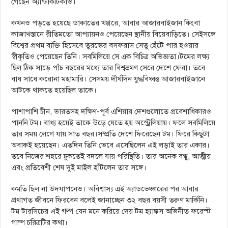
গেছেন অ্যান্টার্কটিকাও।
কখনও পড়তে হয়েছে ডাকাতের খপ্পরে, আবার আজারবাইজান কিংবা
কাজাখস্তানে রীতিমতো আপ্যায়নও পেয়েছেন স্থানীয় বিয়েবাড়িতে। সেইসঙ্গে
বিশ্বের প্রথম ব্যক্তি হিসেবে তুরস্কের বসফরাস সেতু হেঁটে পার হওয়ার
স্বীকৃতিও পেয়েছেন তিনি। সবমিলিয়ে সে এক বিচিত্র অভিজ্ঞতা।টমের লক্ষ্য
ছিল ঠিক সাড়ে পাঁচ বছরের মধ্যে তার বিশ্বভ্রমণ সেরে দেশে ফেরা। তবে
বাধ সাধে করোনা মহামারি। সেসময় দীর্ঘদিন যুদ্ধবিধ্বস্ত আজারবাইজানে
আটকে থাকতে হয়েছিল তাকে।
পাশাপাশি চীন, ভারতসহ দক্ষিণ-পূর্ব এশিয়ার দেশগুলোতে প্রবেশাধিকারও
পাননি টম। বাধ্য হয়েই তাকে উড়ে যেতে হয় অস্ট্রেলিয়ায়। ফলে সবমিলিয়ে
তার সময় লেগে যায় সাত বছর।সম্প্রতি দেশে ফিরেছেন টম। ফিরে কিছুটা
অবাকই হয়েছেন। এতদিন তিনি ভেবে এসেছিলেন এই লড়াই তার একার।
তবে নিজের শহরে ঢুকতেই বদলে যায় পরিস্থিতি। তার অনেক বন্ধু, আত্মীয়
এবং প্রতিবেশী শেষ দুই মাইল হাঁটলেন তার সঙ্গে।
কমতি ছিল না উদযাপনেও। অবিশ্বাস্য এই অ্যাডভেঞ্চারের পর আবার
প্রথাগত জীবনে ফিরবেন বলেই জানাচ্ছেন ৩২ বছর বয়সী তরুণ মার্কিনি।
টম টারসিচের এই গল্প যেন মনে করিয়ে দেয় টম হ্যাঙ্কস অভিনীত ফরেস্ট
গাম্প চরিত্রটির কথা।