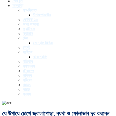
খেলাধুলা
অন্যান্য
মত-দ্বিমত
উপসম্পাদকীয়
কোভিড-১৯
জানা অজানা
ফ্যাক্টচেক
স্ক্যান্ডাল
টেক
সোশ্যাল মিডিয়া
চাকরি
সাহিত্য
বায়োগ্রাফি
ইতিহাস
গণমাধ্যম
জীবজগৎ
উদ্ভিদ
পরিবেশ
ভিডিও
ভারত
প্রবাস
যে উপায়ে চোখে জ্বালাপোড়া, ব্যথা ও ফোলাভাব দূর করবেন