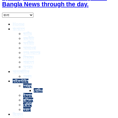
Bangla News through the day.
Home
বাংলাদেশ
জাতীয়
রাজনীতি
অর্থনীতি
আবহাওয়া
নগর-মহানগর
শিক্ষাঙ্গন
সারাদেশ
অপরাধ
আন্তর্জাতিক
প্রবাস
লাইফস্টাইল
স্বাস্থ্য
হোমিও
ইসলাম
রাশিফল
রেসিপি
ভ্রমণ
বিনোদন