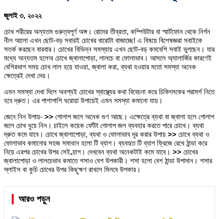
জুলাই ৩, ২০২২
চোখ শরীরের অন্যতম গুরুত্বপূর্ণ অঙ্গ। রোদের তীব্রতা, কম্পিউটার বা স্মার্টফোন থেকে নির্গন
নীল আলো এখন ছোট-বড় সবারই চোখের বারোটা বাজাচ্ছে! এ বিষয়ে বিশেষজ্ঞরা সবাইকে
সতর্ক করছেন বারবার। চোখের বিভিন্ন সমস্যায় এখন ছোট-বড় কমবেশি সবাই ভুগছেন। যার
মধ্যে অন্যতম হলেঅ চোখে জ্বালাপোড়া, লালচে বা ফোলাভাব। আসলে অ্যালার্জির কারণেই
বেশিরভাগ সময় চোখ লাল হয়ে যাওয়া, জ্বালা করা, ব্যথা হওয়ার মতো সমস্যা অনেক
ক্ষেত্রেই দেখা দেয়।
এমন সমস্যা দেখা দিলে অবশ্যই চোখের স্বাস্থ্যের কথা বিবেচনা করে চিকিৎসকের পরামর্শ নিতে
হবে দ্রুত। এর পাশাপাশি ঘরোয়া উপায়েই এমন সমস্যা কমানো যায়।
জেনে নিন উপায়-
>>
গোলাপ জলে অনেক গুণ আছে। এক্ষেত্রে ব্যথা বা জ্বালা হলে গোলাপ
জলে চোখ ধুয়ে নিন। চাইলে কয়েক ফোঁটা গোলাপ জল ব্যবহার করতে পারে চোখে। ব্যথা
দ্রুত কমে যাবে। চোখে জ্বালাপোড়া, ব্যথা ও ফোলাভাব দূর করার উপায়
>>
চোখে ব্যথা ও
ফোলাভাব কমানোর সহজ সমাধান হলো টি ব্যাগ। ব্যবহৃত টি ব্যাগ ফ্রিজে রেখে ঠান্ডা করে
নিয়ে এরপর চোখের উপর সেই ব্য়াগ। দেখবেন ব্যথা অনেকটাই কমে যাবে।
>>
চোখের
জ্বালাপোড়া ও লালচেভাব কমাতে শসাও বেশ উপকারী। শসা হলো বেশ ঠান্ডা উপাদান। শসার
স্লাইস বা কুচি চোখের উপর কিছুক্ষণ রাখলে মিলবে উপকার।
আরও পড়ুন