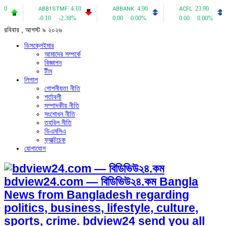
রবিবার , আগস্ট ৯ ২০২৬
ডিসক্লেইমার
আমাদের সম্পর্কে
বিজ্ঞাপন
টীম
লিগাল
গোপনীয়তা নীতি
শর্তাবলী
সম্পাদকীয় নীতি
সংশোধন নীতি
তহবিল নীতি
ডিএমসিএ
ফ্যাক্টচেক
যোগাযোগ
bdview24.com — বিডিভিউ২৪.কম Bangla
News from Bangladesh regarding
politics, business, lifestyle, culture,
sports, crime. bdview24 send you all