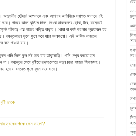
রেই
নন-
েন। অতুলনীয় সৌন্দর্যে আপনাকে এবং আপনার অতিথিকে স্বাগত জানাবে এই
চলু
 করে। গাছের ডালে ঝুলিয়ে দিলে, কিংবা নারকেলের ছোবা, টবে, বাস্কেটে
এম্
বাষ্কেট আঁকড়ে ধরে গাছের শক্তি বাড়ায়। খোয়া বা কাঠ কয়লার প্রয়োজন হয়
লিফ
হয়। বসন্তকালে ফুলে ফুলে ভরে যাবে ডালগুলো। এই অর্কিড ভারতের
সাল
 বনে বনে পাওয়া যায়।
গুগ
ে পানি দিলে ফুল নষ্ট হয়ে যায় তাড়াতাড়ি। পানি স্প্রে করতে হবে
নয়!
ন না। বসন্তের শেষে বৃষ্টিতে ছড়াগুলোতে নতুন চাড়া গজাবে শিকড়সহ।
মেয
ে বড় হবে ও বসন্তে ফুলে ফুলে ভরে যাবে।
কোন
চেক
শুরু
মশা
ৃষ্টি ডাকে
চুল
সিল
হাত
পনার ত্বকের পক্ষে কেন ভালো?
প্ল