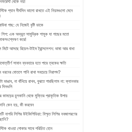
নফরেস্ট থেকে নয়!
স্টিক প্যান দীর্ঘদিন ভালো রাখতে এই নিয়মগুলো মেনে
ন
বাউবা গাছ: যে নিজেই বৃষ্টি ডাকে
 শিপ: এক অদ্ভুত সামুদ্রিক শামুক যা গাছের মতো
োকসংশ্লেষণ করে!
ল মিটে আসছে রিয়েল-টাইম ট্রান্সলেশন: ভাষা আর বাধা
়াদোত্তীর্ণ সাবান ব্যবহারে হতে পারে ত্বকের ক্ষতি
 ধরনের বোতলে পানি রাখা সবচেয়ে নিরাপদ?
টা ভাঙাব, না বাঁধিয়ে রাখব, বুঝতে পারছিলাম না: ক্যানভার
র দিনগুলি
র কামড়ের চুলকানি থেকে মুক্তির প্রাকৃতিক উপায়
কানি কেন হয়, কী করবেন
েটি নাগরি লিপির উইকিপিডিয়া: বিস্মৃত লিপির নবজাগরণের
ছানি?
াস্টিক খাওয়া পোকার সাথে পরিচিত হোন