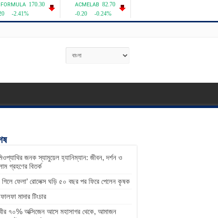
শেষ
িওপ্যাথির জনক স্যামুয়েল হ্যানিম্যান: জীবন, দর্শন ও
াম গ্রহণের বিতর্ক
ু গিলে ফেলা’ রোলেক্স ঘড়ি ৫০ বছর পর ফিরে পেলেন কৃষক
ালফা মাদার টিংচার
িবীর ৭০% অক্সিজেন আসে মহাসাগর থেকে, আমাজন