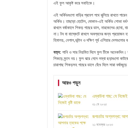
এই ফুল আকৃষ্ট করে সবাইকে।
এই অর্কিডগুলো বাড়ির প্রবেশ পথে ঝুলিয়ে রাখতে পার
অর্কিড। তাছাড়া হোটেল, দোকান-এই অর্কিড শোভা বর্ধন
রাখলে বর্ষাকালে শিকড় গাছের ডাল, নারকেলের ছোবা, 
না। টব বা বাস্কেটে রাখলে অবল্বনের জন্য প্রয়োজন 
হিমালয়, নেপাল,ভূটান ও দক্ষিণ পূর্ব এশিয়ার দেশগুলোর
যত্ন:
পানি ও সার নিয়মিত দিলে ফুল টিকে অনেকদিন। ফুল
শিকড়ে,ফুলে নয়। ফুল ঝরে গেলে লম্বা ছড়াগুলো কাটবে
চারাগাছ শিকড়সহ গাছের ডালে বেঁধে দিলে সারা বর্ষাজুড়
আরও পড়ুন
এম্বাউবা গাছ: যে নিজেই ব
৩১ মে ২০২৫
রূপচর্চায় অশ্বগন্ধা: আ
২১ নভেম্বর ২০২৩