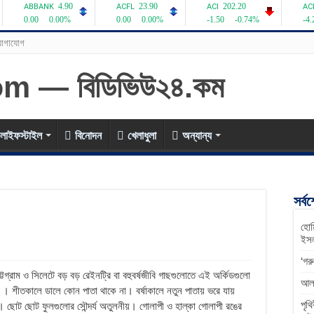
োগাযোগ
লাইফস্টাইল
বিনোদন
খেলাধুলা
অন্যান্য
সর্ব
হোম
ইসল
‘গর
গ্রাম ও সিলেটে বড় বড় রেইনট্রি বা বহুবর্ষজীবি গাছগুলোতে এই অর্কিডগুলো
আলফ
 । শীতকালে ডালে কোন পাতা থাকে না। বর্ষাকালে নতুন পাতায় ভরে যায়
পৃথ
। ছোট ছোট ফুলগুলোর সৌন্দর্য অতুলনীয়। গোলাপী ও হাল্কা গোলাপী রঙের