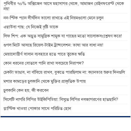
পৃথিবীর ৭০% অক্সিজেন আসে মহাসাগর থেকে, আমাজন রেইনফরেস্ট থেকে
নয়!
নন-স্টিক প্যান দীর্ঘদিন ভালো রাখতে এই নিয়মগুলো মেনে চলুন
এম্বাউবা গাছ: যে নিজেই বৃষ্টি ডাকে
লিফ শিপ: এক অদ্ভুত সামুদ্রিক শামুক যা গাছের মতো সালোকসংশ্লেষণ করে!
গুগল মিটে আসছে রিয়েল-টাইম ট্রান্সলেশন: ভাষা আর বাধা নয়!
মেয়াদোত্তীর্ণ সাবান ব্যবহারে হতে পারে ত্বকের ক্ষতি
কোন ধরনের বোতলে পানি রাখা সবচেয়ে নিরাপদ?
চেকটা ভাঙাব, না বাঁধিয়ে রাখব, বুঝতে পারছিলাম না: ক্যানভার শুরুর দিনগুলি
মশার কামড়ের চুলকানি থেকে মুক্তির প্রাকৃতিক উপায়
চুলকানি কেন হয়, কী করবেন
সিলেটি নাগরি লিপির উইকিপিডিয়া: বিস্মৃত লিপির নবজাগরণের হাতছানি?
প্লাস্টিক খাওয়া পোকার সাথে পরিচিত হোন