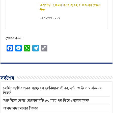
অশ্বগন্ধা, কেমন করে ব্যবহার করবেন জেনে
নিন
২১ নভেম্বর ২০২৩
শেয়ার করুন:
F
M
W
T
C
a
e
h
e
o
c
s
a
l
p
e
s
t
e
y
b
e
s
g
L
সর্বশেষ
o
n
A
r
i
o
g
p
a
n
হোমিওপ্যাথির জনক স্যামুয়েল হ্যানিম্যান: জীবন, দর্শন ও ইসলাম গ্রহণের
বিতর্ক
k
e
p
m
k
‘গরু গিলে ফেলা’ রোলেক্স ঘড়ি ৫০ বছর পর ফিরে পেলেন কৃষক
r
আলফালফা মাদার টিংচার