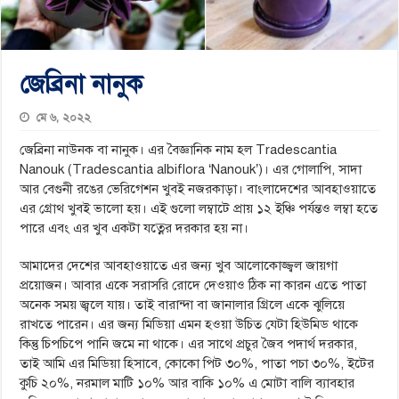
জেব্রিনা নানুক
মে ৬, ২০২২
জেব্রিনা নাউনক বা নানুক। এর বৈজ্ঞানিক নাম হল Tradescantia
Nanouk (Tradescantia albiflora ‘Nanouk’)। এর গোলাপি, সাদা
আর বেগুনী রঙের ভেরিগেশন খুবই নজরকাড়া। বাংলাদেশের আবহাওয়াতে
এর গ্রোথ খুবই ভালো হয়। এই গুলো লম্বাটে প্রায় ১২ ইঞ্চি পর্যন্তও লম্বা হতে
পারে এবং এর খুব একটা যত্নের দরকার হয় না।
আমাদের দেশের আবহাওয়াতে এর জন্য খুব আলোকোজ্জ্বল জায়গা
প্রয়োজন। আবার একে সরাসরি রোদে দেওয়াও ঠিক না কারন এতে পাতা
অনেক সময় জ্বলে যায়। তাই বারান্দা বা জানালার গ্রিলে একে ঝুলিয়ে
রাখতে পারেন। এর জন্য মিডিয়া এমন হওয়া উচিত যেটা হিউমিড থাকে
কিন্তু চিপচিপে পানি জমে না থাকে। এর সাথে প্রচুর জৈব পদার্থ দরকার,
তাই আমি এর মিডিয়া হিসাবে, কোকো পিট ৩০%, পাতা পচা ৩০%, ইটের
কুচি ২০%, নরমাল মাটি ১০% আর বাকি ১০% এ মোটা বালি ব্যাবহার