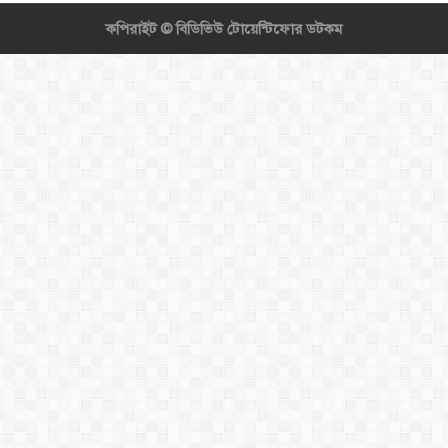
কপিরাইট ©
বিডিভিউ টোয়েন্টিফোর ডটকম