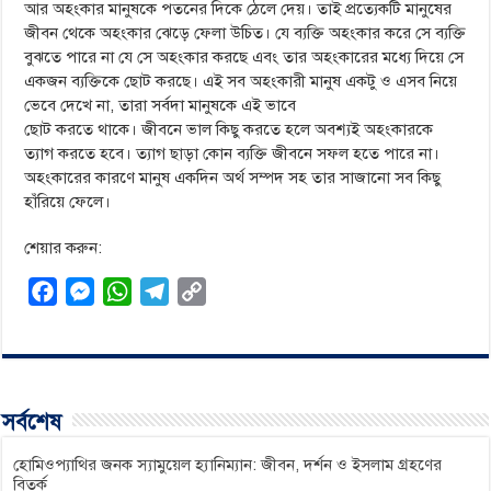
আর অহংকার মানুষকে পতনের দিকে ঠেলে দেয়। তাই প্রত্যেকটি মানুষের
জীবন থেকে অহংকার ঝেড়ে ফেলা উচিত। যে ব্যক্তি অহংকার করে সে ব্যক্তি
বুঝতে পারে না যে সে অহংকার করছে এবং তার অহংকারের মধ্যে দিয়ে সে
একজন ব্যক্তিকে ছোট করছে। এই সব অহংকারী মানুষ একটু ও এসব নিয়ে
ভেবে দেখে না, তারা সর্বদা মানুষকে এই ভাবে
ছোট করতে থাকে। জীবনে ভাল কিছু করতে হলে অবশ্যই অহংকারকে
ত্যাগ করতে হবে। ত্যাগ ছাড়া কোন ব্যক্তি জীবনে সফল হতে পারে না।
অহংকারের কারণে মানুষ একদিন অর্থ সম্পদ সহ তার সাজানো সব কিছু
হাঁরিয়ে ফেলে।
শেয়ার করুন:
F
M
W
T
C
a
e
h
e
o
c
s
a
l
p
e
s
t
e
y
b
e
s
g
L
সর্বশেষ
o
n
A
r
i
o
g
p
a
n
হোমিওপ্যাথির জনক স্যামুয়েল হ্যানিম্যান: জীবন, দর্শন ও ইসলাম গ্রহণের
বিতর্ক
k
e
p
m
k