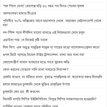
‘গরু গিলে ফেলা’ রোলেক্স ঘড়ি ৫০ বছর পর ফিরে পেলেন কৃষক
r
আলফালফা মাদার টিংচার
পৃথিবীর ৭০% অক্সিজেন আসে মহাসাগর থেকে, আমাজন রেইনফরেস্ট থেকে
নয়!
নন-স্টিক প্যান দীর্ঘদিন ভালো রাখতে এই নিয়মগুলো মেনে চলুন
এম্বাউবা গাছ: যে নিজেই বৃষ্টি ডাকে
লিফ শিপ: এক অদ্ভুত সামুদ্রিক শামুক যা গাছের মতো সালোকসংশ্লেষণ করে!
গুগল মিটে আসছে রিয়েল-টাইম ট্রান্সলেশন: ভাষা আর বাধা নয়!
মেয়াদোত্তীর্ণ সাবান ব্যবহারে হতে পারে ত্বকের ক্ষতি
কোন ধরনের বোতলে পানি রাখা সবচেয়ে নিরাপদ?
চেকটা ভাঙাব, না বাঁধিয়ে রাখব, বুঝতে পারছিলাম না: ক্যানভার শুরুর দিনগুলি
মশার কামড়ের চুলকানি থেকে মুক্তির প্রাকৃতিক উপায়
চুলকানি কেন হয়, কী করবেন
সিলেটি নাগরি লিপির উইকিপিডিয়া: বিস্মৃত লিপির নবজাগরণের হাতছানি?
প্লাস্টিক খাওয়া পোকার সাথে পরিচিত হোন