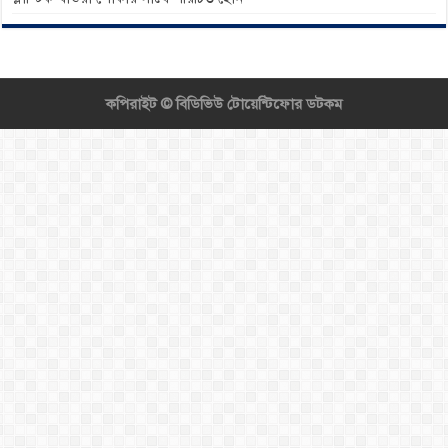
কপিরাইট ©
বিডিভিউ টোয়েন্টিফোর ডটকম