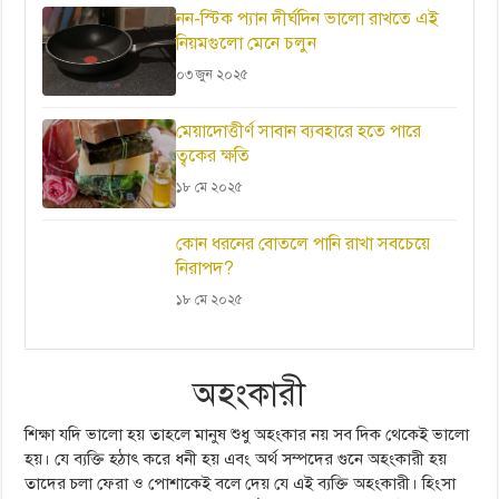
নন-স্টিক প্যান দীর্ঘদিন ভালো রাখতে এই
নিয়মগুলো মেনে চলুন
০৩ জুন ২০২৫
মেয়াদোত্তীর্ণ সাবান ব্যবহারে হতে পারে
ত্বকের ক্ষতি
১৮ মে ২০২৫
কোন ধরনের বোতলে পানি রাখা সবচেয়ে
নিরাপদ?
১৮ মে ২০২৫
অহংকারী
শিক্ষা যদি ভালো হয় তাহলে মানুষ শুধু অহংকার নয় সব দিক থেকেই ভালো
হয়। যে ব্যক্তি হঠাৎ করে ধনী হয় এবং অর্থ সম্পদের গুনে অহংকারী হয়
তাদের চলা ফেরা ও পোশাকেই বলে দেয় যে এই ব্যক্তি অহংকারী। হিংসা