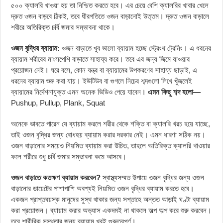
৫০০ ক্যালরি খাওয়া হয় তা নিশ্চিত করতে হবে। এর চেয়ে বেশি ক্যালরির খাবার খেলে
দ্রুত ওজন বাড়বে ঠিকই, তবে ধীরগতিতে ওজন বাড়ানোই উত্তম। দ্রুত ওজন বাড়ালে
শরীরে অতিরিক্ত চর্বি জমার সম্ভাবনা থাকে।
ওজন বৃদ্ধির ব্যায়াম:
ওজন বাড়াতে খুব ভালো ব্যায়াম হচ্ছে স্ট্রেংথ ট্রেনিং। এ ধরনের
ব্যায়াম শরীরের মাংসপেশি বাড়াতে সাহায্য করে। তবে এর জন্য জিমে যাওয়ার
প্রয়োজন নেই। ঘরে বসে, কোন যন্ত্র বা ব্যায়ামের উপকরণের সাহায্য ছাড়াই, এ
ধরনের ব্যায়াম শুরু করা যায়। ইউটিউব বা গুগলে নিচের শব্দগুলো লিখে খুঁজলেই
ব্যায়ামের নির্দেশনাযুক্ত এমন অনেক ভিডিও পেয়ে যাবেন।
এমন কিছু শব্দ হলো—
Pushup, Pullup, Plank, Squat
অনেকে ভাবতে পারেন যে ব্যায়াম করলে শরীর থেকে শক্তি বা ক্যালরি খরচ হয়ে যাচ্ছে,
তাই ওজন বৃদ্ধির জন্য বোধহয় ব্যায়াম করার দরকার নেই। এমন ধারণা সঠিক নয়।
ওজন বাড়ানোর সময়েও নিয়মিত ব্যায়াম করা উচিত, তাহলে অতিরিক্ত ক্যালরি খাওয়ার
ফলে শরীরে শুধু চর্বি জমার সম্ভাবনা কমে আসবে।
ওজন বাড়াতে কতক্ষণ ব্যায়াম করবেন?
স্বাস্থ্যসম্মত উপায়ে ওজন বৃদ্ধির জন্য ওজন
বাড়ানোর ডায়েটের পাশাপাশি অবশ্যই নিয়মিত ওজন বৃদ্ধির ব্যায়াম করতে হবে।
একজন প্রাপ্তবয়স্ক মানুষের সুস্থ থাকার জন্য সপ্তাহে অন্তত আড়াই ঘণ্টা ব্যায়াম
করা প্রয়োজন। ব্যায়াম করার অভ্যাস একদমই না থাকলে অল্প অল্প করে শুরু করবেন।
তবে শারীরিক সুস্থতার জন্য ব্যায়াম খুবই গুরুত্বপূর্ণ।