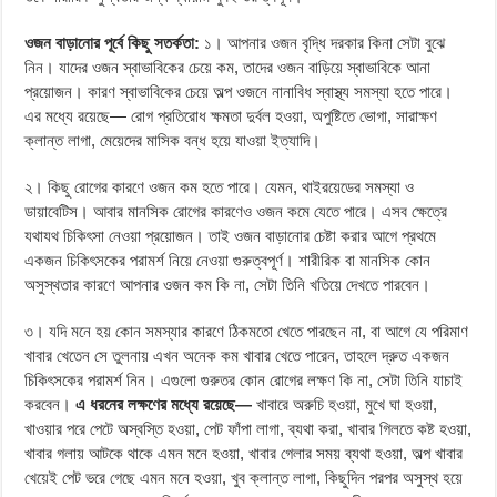
ওজন বাড়ানোর পূর্বে কিছু সতর্কতা:
১। আপনার ওজন বৃদ্ধি দরকার কিনা সেটা বুঝে
নিন। যাদের ওজন স্বাভাবিকের চেয়ে কম, তাদের ওজন বাড়িয়ে স্বাভাবিকে আনা
প্রয়োজন। কারণ স্বাভাবিকের চেয়ে অল্প ওজনে নানাবিধ স্বাস্থ্য সমস্যা হতে পারে।
এর মধ্যে রয়েছে— রোগ প্রতিরোধ ক্ষমতা দুর্বল হওয়া, অপুষ্টিতে ভোগা, সারাক্ষণ
ক্লান্ত লাগা, মেয়েদের মাসিক বন্ধ হয়ে যাওয়া ইত্যাদি।
২। কিছু রোগের কারণে ওজন কম হতে পারে। যেমন, থাইরয়েডের সমস্যা ও
ডায়াবেটিস। আবার মানসিক রোগের কারণেও ওজন কমে যেতে পারে। এসব ক্ষেত্রে
যথাযথ চিকিৎসা নেওয়া প্রয়োজন। তাই ওজন বাড়ানোর চেষ্টা করার আগে প্রথমে
একজন চিকিৎসকের পরামর্শ নিয়ে নেওয়া গুরুত্বপূর্ণ। শারীরিক বা মানসিক কোন
অসুস্থতার কারণে আপনার ওজন কম কি না, সেটা তিনি খতিয়ে দেখতে পারবেন।
৩। যদি মনে হয় কোন সমস্যার কারণে ঠিকমতো খেতে পারছেন না, বা আগে যে পরিমাণ
খাবার খেতেন সে তুলনায় এখন অনেক কম খাবার খেতে পারেন, তাহলে দ্রুত একজন
চিকিৎসকের পরামর্শ নিন। এগুলো গুরুতর কোন রোগের লক্ষণ কি না, সেটা তিনি যাচাই
করবেন।
এ ধরনের লক্ষণের মধ্যে রয়েছে—
খাবারে অরুচি হওয়া, মুখে ঘা হওয়া,
খাওয়ার পরে পেটে অস্বস্তি হওয়া, পেট ফাঁপা লাগা, ব্যথা করা, খাবার গিলতে কষ্ট হওয়া,
খাবার গলায় আটকে থাকে এমন মনে হওয়া, খাবার গেলার সময় ব্যথা হওয়া, অল্প খাবার
খেয়েই পেট ভরে গেছে এমন মনে হওয়া, খুব ক্লান্ত লাগা, কিছুদিন পরপর অসুস্থ হয়ে