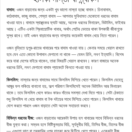
বাদাম:
ওজন বাড়ানোর জন্য একটা খুব ভালো নাস্তা হচ্ছে বাদাম। চিনাবাদাম,
কাঠবাদাম, কাজু বাদাম, পেস্তা বাদাম — আপনার সুবিধামত যেকোনো ধরনের বাদাম
খাওয়া যাবে। বাদামে স্বাস্থ্যকর ফ্যাট আছে, অনেক ধরনের মিনারেল, ভিটামিন, ফাইবার
আছে। এটিও একটা প্রিবায়োটিক খাবার, অর্থাৎ পেটের ভেতরে থাকা উপকারী জীবাণুকে
সুস্থ রাখে। তাই ওজন বাড়ানোর জন্য নাস্তায় কয়েকটা বাদাম খেয়ে নিতে পারেন।
ওজন বৃদ্ধিতে দুপুর-রাতের খাবারের পরে বাদাম খাওয়া যায়। কেনার সময়ে খেয়াল রাখতে
হবে যেন এতে কোনো উপাদান মেশানো না থাকে — যেমন চিনি, লবণ ইত্যাদি। বিশেষ
করে যারা দেশের বাইরে থাকেন, তারা বিষয়টি খেয়াল রাখবেন। কারণ বাজারে অনেক
ধরনের চিনি, লবণ মেশানো বাদাম প্যাকেটে কিনতে পাওয়া যায়।
কিসমিস:
নাস্তার জন্য বাদামের সাথে কিসমিস মিশিয়ে খেতে পারেন। কিসমিস যেহেতু
আঙ্গুর ফল শুকিয়ে বানানো হয়, অল্প পরিমাণ কিসমিসেই অনেক ভিটামিন আর মিনারেল
থাকে। তবে কিসমিস খেলে কারও কারও দাঁতের সমস্যা দেখা দিতে পারে। সেটা ঠেকাতে
শুধু কিসমিস না খেয়ে বাদাম বা টক দইয়ের সাথে মিশিয়ে খেতে পারেন। কিসমিস খাবারে
যোগ করতে পারলে ওজন বাড়াতে সেটা অনেক সহায়তা করবে।
বিভিন্ন ধরনের বীজ:
ওজন বাড়ানোর আরেকটা উপায় হল খাবারের সাথে বিভিন্ন ধরনের
বীজ যুক্ত করা। সম্ভব হলে মিষ্টিকুমড়ার বিচি, সূর্যমুখীর বিচি, তিসির বীজ, তিলের বীজ
— এগুলো ভাত বা তরকারির ওপর হালকা করে ছিটিয়ে খেতে পারেন। একেকটা বীজ