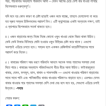
পড়া, পায়খানার অভ্যাসে পরিবর্তন আসা – যেমন আগের চেয়ে বেশী বার যাওয়া লাগছে
বিশেষভাবে গুরুত্বপূর্ণ।
যদি মনে হয় কোন কারণ বা চেষ্টা ছাড়াই ওজন কমে যাচ্ছে, তাহলে হেলাফেলা না করে
যত দ্রুত সম্ভব চিকিৎসকের পরামর্শ নিন। এটি ক্যান্সারের একটা অন্যতম লক্ষণ, তাই
এ ব্যাপারে বিশেষভাবে সতর্ক থাকতে হবে।
৪। ওজন বাড়ানোর জন্য নিজে নিজে কোনো ওষুধ খাওয়া থেকে বিরত থাকা উচিত।
কেউ কেউ টাকার বিনিময়ে মোটা হওয়ার ওষুধ বিক্রির চেষ্টা করে থাকে। এগুলো
অবশ্যই এড়িয়ে চলতে হবে। সম্ভব হলে একজন রেজিস্টার্ড ডায়েটিশিয়ানের সাথে
পরামর্শ করে নিবেন।
৫। খাবারের পরিমাণ আর ধরণে পরিবর্তন আনলে অনেক সময় গ্যাসের সমস্যা দেখা
দিতে পারে। খাবারের অভ্যাসে পরিবর্তনগুলো ধীরে ধীরে আনা উচিত। ফাইবারযুক্ত
খাবার, যেমন, ফলমূল, ডাল, বাদাম ও শাকসবজি — এগুলো খাওয়ার পরিমাণ বাড়ানোর
সাথে সাথে পানি এবং পানিজাতীয় খাবার খাওয়ার পরিমাণও বাড়াতে হবে। এরপরও যেসব
খাবার খাওয়ার পরে গ্যাসের সমস্যা বেশি দেখা দেয় বলে মনে হয়, সেগুলো এড়িয়ে চলাই
উত্তম।
-সহায়
শেয়ার করুন: