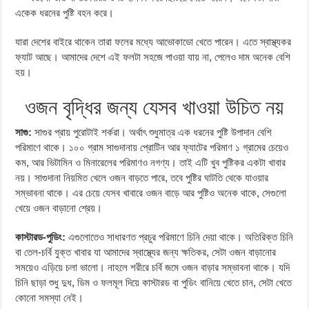
একেক ধরনের পুষ্টি বহন করে।
যারা দেশের বাইরে থাকেন তারা ফলের মধ্যে আভোকাডো খেতে পারেন। এতে স্বাস্থ্যকর
ফ্যাট আছে। আমাদের দেশে এই ফলটা সহজে পাওয়া যায় না, পেলেও দাম অনেক বেশি
হয়।
ওজন বৃদ্ধির জন্য যেসব খাওয়া উচিত নয়
সাগু:
সাগুর প্রায় পুরোটাই শর্করা। অর্থাৎ শুধুমাত্র এক ধরনের পুষ্টি উপাদান বেশি
পরিমাণে থাকে। ১০০ গ্রাম সাগুদানায় প্রোটিন আর ফ্যাটের পরিমাণ ১ গ্রামের চেয়েও
কম, আর ভিটামিন ও মিনারেলের পরিমাণও নগণ্য। তাই এটি খুব পুষ্টিকর একটা খাবার
নয়। সাগুদানা নিয়মিত খেলে ওজন বাড়তে পারে, তবে পুষ্টির ঘাটতি থেকে যাওয়ার
সম্ভাবনা থাকে। এর চেয়ে যেসব খাবারে ওজন বাড়ে আর পুষ্টিও অনেক থাকে, সেগুলো
খেয়ে ওজন বাড়ানো শ্রেয়।
কাস্টারড-পুডিং:
এগুলোতেও সাধারণত প্রচুর পরিমাণে চিনি দেয়া থাকে। অতিরিক্ত চিনি
বা তেল-চর্বি যুক্ত খাবার যা আমাদের স্বাস্থ্যের জন্য ক্ষতিকর, সেটা ওজন বাড়ানোর
সময়েও এড়িয়ে চলা ভালো। নাহলে শরীরে চর্বি জমে ওজন বাড়ার সম্ভাবনা থাকে। যদি
চিনি ছাড়া শুধু দুধ, ডিম ও ফলমূল দিয়ে কাস্টারড বা পুডিং বানিয়ে খেতে চান, সেটা খেতে
কোনো সমস্যা নেই।