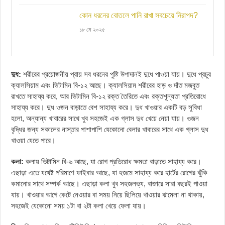
কোন ধরনের বোতলে পানি রাখা সবচেয়ে নিরাপদ?
১৮ মে ২০২৫
দুধ:
শরীরের প্রয়োজনীয় প্রায় সব ধরনের পুষ্টি উপাদানই দুধে পাওয়া যায়। দুধে প্রচুর
ক্যালসিয়াম এবং ভিটামিন বি-১২ আছে। ক্যালসিয়াম শরীরের হাড় ও দাঁত মজবুত
রাখতে সাহায্য করে, আর ভিটামিন বি-১২ রক্ত তৈরিতে এবং রক্তশূন্যতা প্রতিরোধে
সাহায্য করে। দুধ ওজন বাড়াতে বেশ সাহায্য করে। দুধ খাওয়ার একটি বড় সুবিধা
হলো, অন্যান্য খাবারের সাথে খুব সহজেই এক গ্লাস দুধ খেয়ে নেয়া যায়। ওজন
বৃদ্ধির জন্য সকালের নাস্তার পাশাপাশি যেকোনো বেলার খাবারের সাথে এক গ্লাস দুধ
খাওয়া যেতে পারে।
কলা:
কলায় ভিটামিন বি-৬ আছে, যা রোগ প্রতিরোধ ক্ষমতা বাড়াতে সাহায্য করে।
এছাড়া এতে যথেষ্ট পরিমাণে ফাইবার আছে, যা হজমে সাহায্য করে হার্টের রোগের ঝুঁকি
কমানোর সাথে সম্পর্ক আছে। এছাড়া কলা খুব সহজলভ্য, বাজারে সারা বছরই পাওয়া
যায়। খাওয়ার আগে কেটে নেওয়ার বা সময় নিয়ে ছিলিয়ে খাওয়ার ঝামেলা না থাকায়,
সহজেই যেকোনো সময় ১টা বা ২টা কলা খেয়ে ফেলা যায়।