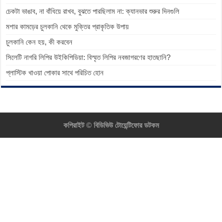
চেকটা ভাঙাব, না বাঁধিয়ে রাখব, বুঝতে পারছিলাম না: ক্যানভার শুরুর দিনগুলি
মশার কামড়ের চুলকানি থেকে মুক্তির প্রাকৃতিক উপায়
চুলকানি কেন হয়, কী করবেন
সিলেটি নাগরি লিপির উইকিপিডিয়া: বিস্মৃত লিপির নবজাগরণের হাতছানি?
প্লাস্টিক খাওয়া পোকার সাথে পরিচিত হোন
কপিরাইট ©
বিডিভিউ টোয়েন্টিফোর ডটকম