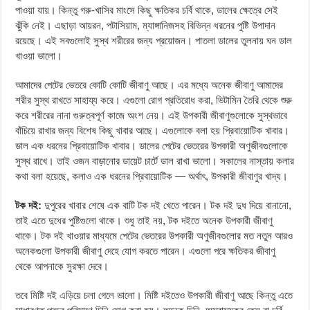
পাওয়া যায়। কিন্তু গরু-খাসির মাংসে কিছু ক্ষতিকর চর্বি থাকে, ডালের ক্ষেত্রে সেই
ঝুঁকি নেই। এছাড়া আয়রন, পটাসিয়াম, ম্যাঙ্গানিজসহ বিভিন্ন ধরনের পুষ্টি উপাদান
রয়েছে। এই সবগুলোই সুস্থ শরীরের জন্য প্রয়োজন। পাতলা ডালের তুলনায় ঘন ডাল
খাওয়া ভালো।
আমাদের পেটের ভেতরে কোটি কোটি জীবাণু আছে। এর মধ্যে অনেক জীবাণু আমাদের
শরীর সুস্থ রাখতে সাহায্য করে। এগুলো রোগ প্রতিরোধ করা, ভিটামিন তৈরি থেকে শুরু
করে শরীরের নানা গুরুত্বপূর্ণ কাজে অংশ নেয়। এই উপকারী জীবাণুগুলোকে সুস্থভাবে
বাঁচিয়ে রাখার জন্য বিশেষ কিছু খাবার আছে। এগুলোকে বলা হয় প্রিবায়োটিক খাবার।
ডাল এক ধরনের প্রিবায়োটিক খাবার। ডালের পেটের ভেতরের উপকারী অণুজীবগুলোকে
সুস্থ রাখে। তাই ওজন বাড়ানোর ডায়েট চার্টে ডাল রাখা ভালো। সকালের নাস্তায় কলার
কথা বলা হয়েছে, কলাও এক ধরনের প্রিবায়োটিক — অর্থাৎ, উপকারী জীবাণুর খাদ্য।
টক দই:
দুপুরের খাবার শেষে এক বাটি টক দই খেতে পারেন। টক দই দুধ দিয়ে বানানো,
তাই এতে দুধের পুষ্টিগুলো থাকে। শুধু তাই নয়, টক দইতে অনেক উপকারী জীবাণু
থাকে। টক দই খাওয়ার মাধ্যমে পেটের ভেতরের উপকারী অণুজীবগুলোর মত নতুন আরও
অনেকগুলো উপকারী জীবাণু দেহে যোগ করতে পারেন। এগুলো পরে ক্ষতিকর জীবাণু
থেকে আপনাকে সুরক্ষা দেবে।
তবে মিষ্টি দই এড়িয়ে চলা গেলে ভালো। মিষ্টি দইতেও উপকারী জীবাণু আছে কিন্তু এতে