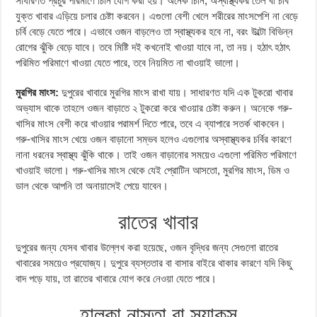
সাধারণত প্রচুর পরিমাণে চিনি যোগ করা হয়। অনেক চিনি, অস্বাস্থ্যকর তেল বা চর্বি
যুক্ত খাবার এড়িয়ে চলার চেষ্টা করবেন। এগুলো বেশী খেলে শরীরের মাংসপেশি না বেড়ে
চর্বি বেড়ে যেতে পারে। এভাবে ওজন বাড়লেও তা স্বাস্থ্যকর হবে না, বরং উল্টো বিভিন্ন
রোগের ঝুঁকি বেড়ে যাবে। তবে মিষ্টি দই কখনোই খাওয়া যাবে না, তা নয়। হঠাৎ হঠাৎ
পরিমিত পরিমাণে খাওয়া যেতে পারে, তবে নিয়মিত না খাওয়াই ভালো।
মুরগির মাংস:
দুপুরের খাবারে মুরগির মাংস রাখা যায়। সাধারণত যদি এক টুকরো খাবার
অভ্যাস থাকে তাহলে ওজন বাড়াতে ২ টুকরো করে খাওয়ার চেষ্টা করুন। অনেকে গরু-
খাসির মাংস বেশী করে খাওয়ার পরামর্শ দিতে পারে, তবে এ ব্যাপারে সতর্ক থাকবেন।
গরু-খাসির মাংস খেয়ে ওজন বাড়ানো সম্ভব হলেও এগুলোর অস্বাস্থ্যকর চর্বির কারণে
নানা ধরনের স্বাস্থ্য ঝুঁকি থাকে। তাই ওজন বাড়ানোর সময়েও এগুলো পরিমিত পরিমাণে
খাওয়াই ভালো। গরু-খাসির মাংস থেকে যেই প্রোটিন আসতো, মুরগির মাংস, ডিম ও
ডাল থেকে আপনি তা অনায়াসেই পেয়ে যাবেন।
রাতের খাবার
দুপুরের জন্য যেসব খাবার উল্লেখ করা হয়েছে, ওজন বৃদ্ধির জন্য সেগুলো রাতের
খাবারের সময়েও প্রযোজ্য। দুপুরে ব্যস্ততার বা বাসার বাইরে থাকার কারণে যদি কিছু
বাদ পড়ে যায়, তা রাতের খাবারে যোগ করে নেওয়া যেতে পারে।
হালকা নাস্তা বা স্ন্যাকস