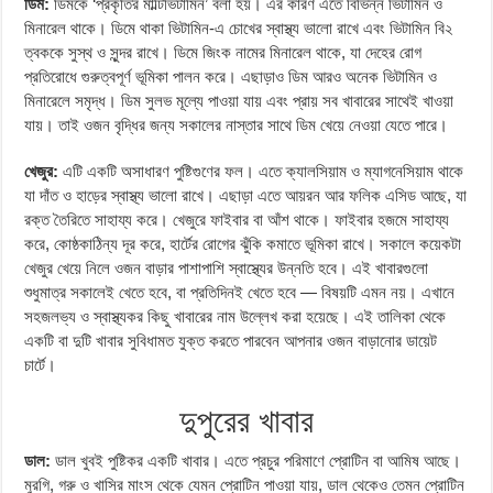
ডিম:
ডিমকে ‘প্রকৃতির মাল্টিভিটামিন’ বলা হয়। এর কারণ এতে বিভিন্ন ভিটামিন ও
মিনারেল থাকে। ডিমে থাকা ভিটামিন-এ চোখের স্বাস্থ্য ভালো রাখে এবং ভিটামিন বি২
ত্বককে সুস্থ ও সুন্দর রাখে। ডিমে জিংক নামের মিনারেল থাকে, যা দেহের রোগ
প্রতিরোধে গুরুত্বপূর্ণ ভূমিকা পালন করে। এছাড়াও ডিম আরও অনেক ভিটামিন ও
মিনারেলে সমৃদ্ধ। ডিম সুলভ মূল্যে পাওয়া যায় এবং প্রায় সব খাবারের সাথেই খাওয়া
যায়। তাই ওজন বৃদ্ধির জন্য সকালের নাস্তার সাথে ডিম খেয়ে নেওয়া যেতে পারে।
খেজুর:
এটি একটি অসাধারণ পুষ্টিগুণের ফল। এতে ক্যালসিয়াম ও ম্যাগনেসিয়াম থাকে
যা দাঁত ও হাড়ের স্বাস্থ্য ভালো রাখে। এছাড়া এতে আয়রন আর ফলিক এসিড আছে, যা
রক্ত তৈরিতে সাহায্য করে। খেজুরে ফাইবার বা আঁশ থাকে। ফাইবার হজমে সাহায্য
করে, কোষ্ঠকাঠিন্য দূর করে, হার্টের রোগের ঝুঁকি কমাতে ভূমিকা রাখে। সকালে কয়েকটা
খেজুর খেয়ে নিলে ওজন বাড়ার পাশাপাশি স্বাস্থ্যের উন্নতি হবে। এই খাবারগুলো
শুধুমাত্র সকালেই খেতে হবে, বা প্রতিদিনই খেতে হবে — বিষয়টি এমন নয়। এখানে
সহজলভ্য ও স্বাস্থ্যকর কিছু খাবারের নাম উল্লেখ করা হয়েছে। এই তালিকা থেকে
একটি বা দুটি খাবার সুবিধামত যুক্ত করতে পারবেন আপনার ওজন বাড়ানোর ডায়েট
চার্টে।
দুপুরের খাবার
ডাল:
ডাল খুবই পুষ্টিকর একটি খাবার। এতে প্রচুর পরিমাণে প্রোটিন বা আমিষ আছে।
মুরগি, গরু ও খাসির মাংস থেকে যেমন প্রোটিন পাওয়া যায়, ডাল থেকেও তেমন প্রোটিন