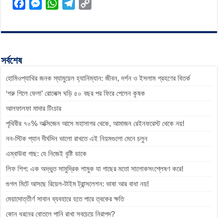
F
M
W
T
C
a
e
h
e
o
c
s
a
l
p
e
s
t
e
y
b
e
s
g
L
সর্বশেষ
o
n
A
r
i
হোমিওপ্যাথির জনক স্যামুয়েল হ্যানিম্যান: জীবন, দর্শন ও ইসলাম গ্রহণের বিতর্ক
o
g
p
a
n
k
e
p
m
k
‘গরু গিলে ফেলা’ রোলেক্স ঘড়ি ৫০ বছর পর ফিরে পেলেন কৃষক
r
আলফালফা মাদার টিংচার
পৃথিবীর ৭০% অক্সিজেন আসে মহাসাগর থেকে, আমাজন রেইনফরেস্ট থেকে নয়!
নন-স্টিক প্যান দীর্ঘদিন ভালো রাখতে এই নিয়মগুলো মেনে চলুন
এম্বাউবা গাছ: যে নিজেই বৃষ্টি ডাকে
লিফ শিপ: এক অদ্ভুত সামুদ্রিক শামুক যা গাছের মতো সালোকসংশ্লেষণ করে!
গুগল মিটে আসছে রিয়েল-টাইম ট্রান্সলেশন: ভাষা আর বাধা নয়!
মেয়াদোত্তীর্ণ সাবান ব্যবহারে হতে পারে ত্বকের ক্ষতি
কোন ধরনের বোতলে পানি রাখা সবচেয়ে নিরাপদ?