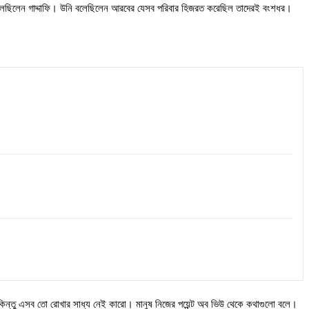
টি বলেছিলেন গাদ্দাফি। উনি বলেছিলেন আরবের যেসব পরিবার হিজরত করেছিল তাদেরই বংশধর।
ে, কিন্তু এসব তো রোখার সাধ্য নেই কারো। মানুষ নিজের পয়েন্ট অব ভিউ থেকে কথাগুলো বলে।