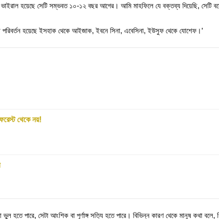
ভিডিওটি ভাইরাল হয়েছে সেটি সম্ভবত ১০-১২ বছর আগের। আমি মাহফিলে যে বক্তব্য দিয়েছি, সে
মনটা পরিবর্তন হয়েছে ইসহাক থেকে আইজাক, ইবনে সিনা, এবেসিনা, ইউসুফ থেকে যোশেফ।’
রেস্ট থেকে নয়!
ী
ভুল হতে পারে, সেটা আংশিক বা পূর্ণাঙ্গ সত্যি হতে পারে। বিভিন্ন কারণ থেকে মানুষ কথা বল