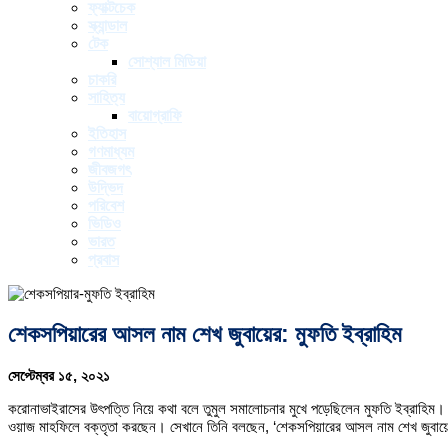
ফ্যাক্টচেক
স্ক্যান্ডাল
টেক
সোশ্যাল মিডিয়া
চাকরি
সাহিত্য
বায়োগ্রাফি
ইতিহাস
গণমাধ্যম
জীবজগৎ
উদ্ভিদ
পরিবেশ
ভিডিও
ভারত
প্রবাস
শেকসপিয়ারের আসল নাম শেখ জুবায়ের: মুফতি ইব্রাহিম
সেপ্টেম্বর ১৫, ২০২১
করোনাভাইরাসের উৎপত্তি নিয়ে কথা বলে তুমুল সমালোচনার মুখে পড়েছিলেন মুফতি ইব্রাহি
ওয়াজ মাহফিলে বক্তৃতা করছেন। সেখানে তিনি বলছেন, ‘শেকসপিয়ারের আসল নাম শেখ জুবায়ে