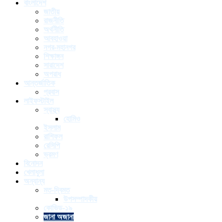
বাংলাদেশ
জাতীয়
রাজনীতি
অর্থনীতি
আবহাওয়া
নগর-মহানগর
শিক্ষাঙ্গন
সারাদেশ
অপরাধ
আন্তর্জাতিক
প্রবাস
লাইফস্টাইল
স্বাস্থ্য
হোমিও
ইসলাম
রাশিফল
রেসিপি
ভ্রমণ
বিনোদন
খেলাধুলা
অন্যান্য
মত-দ্বিমত
উপসম্পাদকীয়
কোভিড-১৯
জানা অজানা