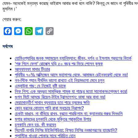
যেমন- অনেকেই মন্তব্য করেছে ভাইরাস আবার কথা বলে নাকি? কিন্তু সে জানে না পৃথিবীর স
মুসলিম।’
শেয়ার করুন:
Facebook
Messenger
WhatsApp
Telegram
Copy
Link
সর্বশেষ
হোমিওপ্যাথির জনক স্যামুয়েল হ্যানিম্যান: জীবন, দর্শন ও ইসলাম গ্রহণের বিতর্ক
‘গরু গিলে ফেলা’ রোলেক্স ঘড়ি ৫০ বছর পর ফিরে পেলেন কৃষক
আলফালফা মাদার টিংচার
পৃথিবীর ৭০% অক্সিজেন আসে মহাসাগর থেকে, আমাজন রেইনফরেস্ট থেকে নয়!
নন-স্টিক প্যান দীর্ঘদিন ভালো রাখতে এই নিয়মগুলো মেনে চলুন
এম্বাউবা গাছ: যে নিজেই বৃষ্টি ডাকে
লিফ শিপ: এক অদ্ভুত সামুদ্রিক শামুক যা গাছের মতো সালোকসংশ্লেষণ করে!
গুগল মিটে আসছে রিয়েল-টাইম ট্রান্সলেশন: ভাষা আর বাধা নয়!
মেয়াদোত্তীর্ণ সাবান ব্যবহারে হতে পারে ত্বকের ক্ষতি
কোন ধরনের বোতলে পানি রাখা সবচেয়ে নিরাপদ?
চেকটা ভাঙাব, না বাঁধিয়ে রাখব, বুঝতে পারছিলাম না: ক্যানভার শুরুর দিনগুলি
মশার কামড়ের চুলকানি থেকে মুক্তির প্রাকৃতিক উপায়
চুলকানি কেন হয়, কী করবেন
সিলেটি নাগরি লিপির উইকিপিডিয়া: বিস্মৃত লিপির নবজাগরণের হাতছানি?
প্লাস্টিক খাওয়া পোকার সাথে পরিচিত হোন