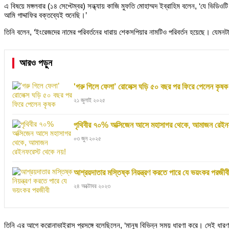
এ বিষয়ে মঙ্গলবার (১৪ সেপ্টেম্বর) সন্ধ্যায় কাজি মুফতি মোহাম্মদ ইব্রাহিম বলেন, ‘যে 
আমি গাদ্দাফির বক্তব্যেই শুনেছি।’
তিনি বলেন, ‘ইংরেজদের নামের পরিবর্তনের ধারায় শেকসপিয়ার নামটিও পরিবর্তন হয়েছে। যে
আরও পড়ুন
'গরু গিলে ফেলা’ রোলেক্স ঘড়ি ৫০ বছর পর ফিরে পেলেন কৃষক
২১ জুলাই ২০২৫
পৃথিবীর ৭০% অক্সিজেন আসে মহাসাগর থেকে, আমাজন রেইনফ
০৩ জুন ২০২৫
আশ্রয়দাতার মস্তিষ্ক নিয়ন্ত্রণ করতে পারে যে ভয়ংকর পরজীব
২৪ অক্টোবর ২০২৩
তিনি এর আগে করোনাভাইরাস প্রসঙ্গে বলেছিলেন, ‘মানুষ বিভিন্ন সময় ধারণা করে। সেই ধারণা 