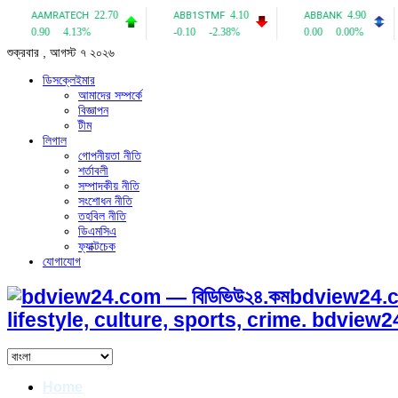
শুক্রবার , আগস্ট ৭ ২০২৬
ডিসক্লেইমার
আমাদের সম্পর্কে
বিজ্ঞাপন
টীম
লিগাল
গোপনীয়তা নীতি
শর্তাবলী
সম্পাদকীয় নীতি
সংশোধন নীতি
তহবিল নীতি
ডিএমসিএ
ফ্যাক্টচেক
যোগাযোগ
bdview24.c
lifestyle, culture, sports, crime. bdvie
Home