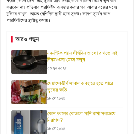
বক্সটি ফেলে দেন। এই ভুলটি প্রায় সবাই করে থাকেন। এমন ভুল আর
করবেন না। প্রতিবার পরফিউম ব্যবহার করার পর আবার বক্সের মধ্যে
ঢুকিয়ে রাখুন। তাতে বেশিদিন স্থায়ী হবে সুগন্ধ। কারণ সূর্যের তাপ
পারফিউমের স্থায়িত্ব কমায়।
আরও পড়ুন
নন-স্টিক প্যান দীর্ঘদিন ভালো রাখতে এই
নিয়মগুলো মেনে চলুন
০৩ জুন ২০২৫
মেয়াদোত্তীর্ণ সাবান ব্যবহারে হতে পারে
ত্বকের ক্ষতি
১৮ মে ২০২৫
কোন ধরনের বোতলে পানি রাখা সবচেয়ে
নিরাপদ?
১৮ মে ২০২৫