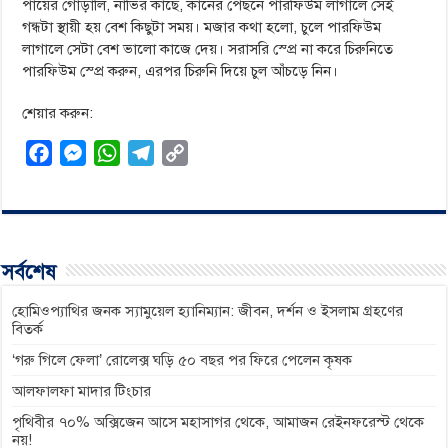
পায়ের গোড়ালি, নাভির কাছে, কানের পেছনে পারফিউম লাগালে সেই
গন্ধটা স্থায়ী হয় বেশ কিছুটা সময়। মজার কথা হলো, চুলে পারফিউম
লাগালে সেটা বেশ ভালো কাজে দেয়। সরাসরি স্প্রে না করে চিরুনিতে
পারফিউম স্প্রে করুন, এরপর চিরুনি দিয়ে চুল আঁচড়ে নিন।
শেয়ার করুন:
F
M
W
T
C
a
e
h
e
o
c
s
a
l
p
e
s
t
e
y
b
e
s
g
L
সর্বশেষ
o
n
A
r
i
o
g
p
a
n
হোমিওপ্যাথির জনক স্যামুয়েল হ্যানিম্যান: জীবন, দর্শন ও ইসলাম গ্রহণের
বিতর্ক
k
e
p
m
k
‘গরু গিলে ফেলা’ রোলেক্স ঘড়ি ৫০ বছর পর ফিরে পেলেন কৃষক
r
আলফালফা মাদার টিংচার
পৃথিবীর ৭০% অক্সিজেন আসে মহাসাগর থেকে, আমাজন রেইনফরেস্ট থেকে
নয়!