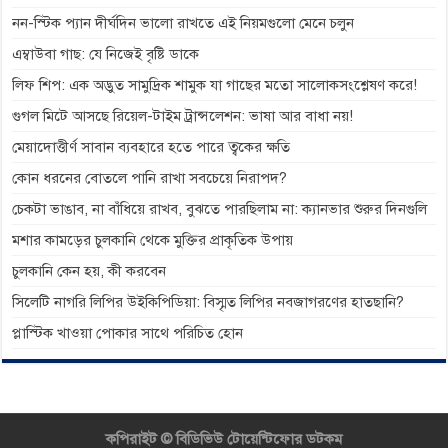
নন-স্টিক প্যান দীর্ঘদিন ভালো রাখতে এই নিয়মগুলো মেনে চলুন
এম্বাউবা গাছ: যে নিজেই বৃষ্টি ডাকে
লিফ শিপ: এক অদ্ভুত সামুদ্রিক শামুক যা গাছের মতো সালোকসংশ্লেষণ করে!
গুগল মিটে আসছে রিয়েল-টাইম ট্রান্সলেশন: ভাষা আর বাধা নয়!
মেয়াদোত্তীর্ণ সাবান ব্যবহারে হতে পারে ত্বকের ক্ষতি
কোন ধরনের বোতলে পানি রাখা সবচেয়ে নিরাপদ?
চেকটা ভাঙাব, না বাঁধিয়ে রাখব, বুঝতে পারছিলাম না: ক্যানভার শুরুর দিনগুলি
মশার কামড়ের চুলকানি থেকে মুক্তির প্রাকৃতিক উপায়
চুলকানি কেন হয়, কী করবেন
সিলেটি নাগরি লিপির উইকিপিডিয়া: বিস্মৃত লিপির নবজাগরণের হাতছানি?
প্লাস্টিক খাওয়া পোকার সাথে পরিচিত হোন
কপিরাইট ©
বিডিভিউ টোয়েন্টিফোর ডটকম