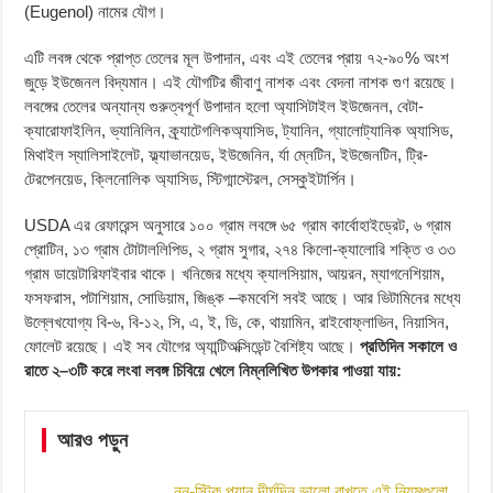
(Eugenol) নামের যৌগ।
এটি লবঙ্গ থেকে প্রাপ্ত তেলের মূল উপাদান, এবং এই তেলের প্রায় ৭২-৯০% অংশ
জুড়ে ইউজেনল বিদ্যমান। এই যৌগটির জীবাণু নাশক এবং বেদনা নাশক গুণ রয়েছে।
লবঙ্গের তেলের অন্যান্য গুরুত্বপূর্ণ উপাদান হলো অ্যাসিটাইল ইউজেনল, বেটা-
ক্যারোফাইলিন, ভ্যানিলিন, ক্র্যাটেগলিকঅ্যাসিড, ট্যানিন, গ্যালোট্যানিক অ্যাসিড,
মিথাইল স্যালিসাইলেট, ফ্ল্যাভানয়েড, ইউজেনিন, র্যা ম্নেটিন, ইউজেনটিন, ট্রি-
টেরপেনয়েড, ক্লিনোলিক অ্যাসিড, স্টিগ্মাস্টেরল, সেস্কুইটার্পিন।
USDA এর রেফারেন্স অনুসারে ১০০ গ্রাম লবঙ্গে ৬৫ গ্রাম কার্বোহাইড্রেট, ৬ গ্রাম
প্রোটিন, ১৩ গ্রাম টোটাললিপিড, ২ গ্রাম সুগার, ২৭৪ কিলো-ক্যালোরি শক্তি ও ৩৩
গ্রাম ডায়েটারিফাইবার থাকে। খনিজের মধ্যে ক্যালসিয়াম, আয়রন, ম্যাগনেশিয়াম,
ফসফরাস, পটাশিয়াম, সোডিয়াম, জিঙ্ক –কমবেশি সবই আছে। আর ভিটামিনের মধ্যে
উল্লেখযোগ্য বি-৬, বি-১২, সি, এ, ই, ডি, কে, থায়ামিন, রাইবোফ্লাভিন, নিয়াসিন,
ফোলেট রয়েছে। এই সব যৌগের অ্যান্টিঅক্সিডেন্ট বৈশিষ্ট্য আছে।
প্রতিদিন সকালে ও
রাতে ২–৩টি করে লংবা লবঙ্গ চিবিয়ে খেলে নিম্নলিখিত উপকার পাওয়া যায়:
আরও পড়ুন
নন-স্টিক প্যান দীর্ঘদিন ভালো রাখতে এই নিয়মগুলো