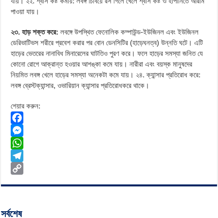
যায়। ২২. শ্বাস কষ্ট কমায়: লবঙ্গ চিবিয়ে রস গিলে খেলে শ্বাস কষ্ট ও হাঁপানিতে আরাম
পাওয়া যায়।
২৩. হাড় শক্ত করে:
লবঙ্গে উপস্থিত ফেনোলিক কম্পাউন্ড-ইউজিনল এবং ইউজিনল
ডেরিভাটিভস শরীরে প্রবেশ করার পর বোন ডেনসিটির (হাড়েঘনত্ব) উন্নতি ঘটে। এটি
হাড়ের ভেতরের নানাবিধ মিনারেলের ঘাটতিও পুরণ করে। ফলে হাড়ের সমস্যা জনিত যে
কোনো রোগে আক্রান্ত হওয়ার আশঙ্কা কমে যায়। নারীরা এবং বয়স্ক মানুষদের
নিয়মিত লবঙ্গ খেলে হাড়ের সমস্যা অনেকটা কমে যায়। ২৪. ক্যান্সার প্রতিরোধ করে:
লবঙ্গ ব্রেস্টক্যান্সার, ওভারিয়ান ক্যান্সার প্রতিরোধকরে থাকে।
শেয়ার করুন:
F
a
M
c
e
W
e
s
h
T
b
s
a
e
C
o
e
t
l
o
o
n
s
e
p
সর্বশেষ