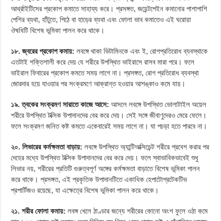
আর্থ্রাইটিসের প্রকোপ কমাতে সাহায্য করে। প্রসঙ্গত, জয়েন্টপেইন কমানোর পাশাপাশি
পেশির ব্যথা, হাঁটুতে, পিঠে বা হাড়ের ব্যথা এবং ফোলা ভাব কমাতেও এই ঘরোয়া
ঔষধিটি বিশেষ ভূমিকা পালন করে থাকে।
১৮. জ্বরের প্রকোপ কমায়:
লবঙ্গে থাকা ভিটামিনকে এবং ই, রোগপ্রতিরোধ ব্যবস্থাকে
এতটাই শক্তিশালী করে দেয় যে শরীরে উপস্থিত ভাইরাসে রাসব মারা পরে। ফলে
ভাইরাল ফিবারের প্রকোপ কমতে সময় লাগে না। প্রসঙ্গত, রোগ প্রতিরোধ ব্যবস্থা
জোরদার হয়ে যাওয়ার পর সংক্রমণে আক্রান্ত হওয়ার আশঙ্কাও কমে যায়।
১৯. ত্বকের সংক্রমণ সারাতে কাজে আসে:
আসলে লবঙ্গে উপস্থিত ভোলাটাইল অয়েল
শরীরে উপস্থিত টক্সিক উপাদানদের বের করে দেয়। সেই সঙ্গে জীবাণুদেরও মেরে ফেলে।
ফলে সংক্রমণ জনিত কষ্ট কমতে একেবারেই সময় লাগে না। ঘা পচড়া হতে পারবে না।
২০. লিভারের কর্মক্ষমতা বাড়ায়:
লবঙ্গে উপস্থিত অ্যান্টিঅক্সিডেন্ট শরীরে প্রবেশ করার পর
দেহের মধ্যে উপস্থিত টক্সিক উপাদানদের বের করে দেয়। ফলে স্বাভাবিকভাবেই শুধু
লিভার নয়, শরীরের প্রতিটি গুরুত্বপূর্ণ অঙ্গের কর্মক্ষমতা বাড়াতে বিশেষ ভূমিকা পালন
করে থাকে। প্রসঙ্গত, এই প্রকৃতিক উপাদানটিতে একাধিক হেপাটোপ্রটেকটিভ
প্রপার্টিজও রয়েছে, যা এক্ষেত্রে বিশেষ ভূমিকা পালন করে থাকে।
২১. শরীর ফোলা কমায়:
লবঙ্গ খেলে ঠাণ্ডার জন্যে শরীরের কোনো অংশ ফুলে ওঠা কমে