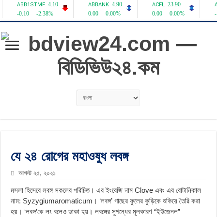
যে ২৪ রোগের মহাওষুধ লবঙ্গ
আগস্ট ২৫, ২০২১
মসলা হিসেবে লবঙ্গ সকলের পরিচিত। এর ইংরেজি নাম Clove এবং এর বোটানিকাল
নাম: Syzygiumaromaticum। ‘লবঙ্গ’ গাছের ফুলের কুড়িকে শুকিয়ে তৈরি করা
হয়। ‘লবঙ্গ’কে লং বলেও ডাকা হয়। লবঙ্গের সুগন্ধের মূলকারণ “ইউজেনল”