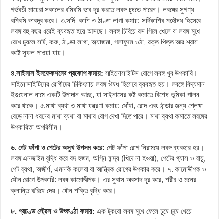
গর্ভবতী মায়েরা সকালের বমিবমি ভাব দূর করতে লবঙ্গ চুষতে পারেন। লবঙ্গের সুগণ্ধ
বমিবমি ভাবদূর করে। ৩.সর্দি–কাশি ও ঠাণ্ডা লাগা কমায়: সর্দিকাশির মহৌষধ হিসেবে
লবঙ্গ বহু বছর ধরেই ব্যবহৃত হয়ে আসছে। লবঙ্গ চিবিয়ে রস গিলে খেলে বা লবঙ্গ মুখে
রেখে চুষলে সর্দি, কফ, ঠাণ্ডা লাগা, অ্যাজমা, গলাফুলে ওঠা, রক্ত পিত্ত আর শ্বাস
কষ্টে সুফল পাওয়া যায়।
৪.সাইনাস ইনফেকশনের প্রকোপ কমায়:
সাইনোসাইটিস রোগে লবঙ্গ খুব উপকারি।
সাইনোসাইটিসের রোগীদের চিকিৎসায় লবঙ্গ ঔষধ হিসেবে ব্যবহৃত হয়। লবঙ্গে বিদ্যমান
ইগুয়েনাল নামে একটি উপাদান আছে, যা সাইনাসের কষ্ট কমাতে বিশেষ ভূমিকা পালন
করে থাকে। ৫.মাথা ব্যথা ও মাথা যন্ত্রণা কমায়: ধোঁয়া, রোদ এবং ঠান্ডার জন্য শ্লেষ্মা
বেড়ে নানা ধরনের মাথা ব্যথা বা মাথার রোগ দেখা দিতে পারে। মাথা ব্যথা কমাতে লবঙ্গের
উপকারিতা অপরিসীম।
৬. পেট ফাঁপা ও পেটের অসুখ উপসম করে:
পেট ফাঁপা রোগ নিরাময়ে লবঙ্গ ব্যবহার হয়।
লবঙ্গ এনজাইম বৃদ্ধি করে বদ হজম, অগ্নি মান্দ্য (খিদে না হওয়া), পেটের গ্যাস ও বায়ু,
পেট ব্যথা, অজীর্ণ, এমনকি কলেরা বা আন্ত্রিক রোগের উপকার করে। ৭. কামোদ্দীপক ও
যৌন রোগে উপকারি: লবঙ্গ কামোদ্দীপক। এর সুবাস অবসাদ দূর করে, শরীর ও মনের
ক্লান্তি ঝরিয়ে দেয়। যৌন শক্তি বৃদ্ধি করে।
৮. প্রচণ্ড স্ট্রেস ও উৎকণ্ঠা কমায়:
এক টুকরো লবঙ্গ মুখে ফেলে চুষে চুষে খেয়ে