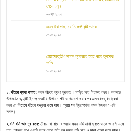
মেনে চলুন
০৩ জুন ২০২৫
এম্বাউবা গাছ: যে নিজেই বৃষ্টি ডাকে
৩১ মে ২০২৫
মেয়াদোত্তীর্ণ সাবান ব্যবহারে হতে পারে ত্বকের
ক্ষতি
১৮ মে ২০২৫
১. দাঁতের ব্যথা কমায়:
লবঙ্গ দাঁতের ব্যথা দূরকরে। মাড়ির ক্ষয় নিরাময় করে। লবঙ্গতে
উপস্থিত অ্যান্টি-ইনফ্লেমেটরি উপাদান শরীরে প্রবেশ করার পর এমন কিছু বিক্রিয়া
করে যে নিমেষে দাঁতের যন্ত্রণা কমে যায়। প্রায় সব টুথপেস্টের কমন উপকরণ এই
লবঙ্গ।
২.বমি বমি ভাব দূর করে:
ট্রেনে বা বাসে যাওয়ার সময় যদি মাথা ঘুরতে থাকে ও বমি এসে
যায়, তাহলে মুখে একটি লবঙ্গ রেখে সেই রস চুষলে বমি ভাব ও মাথা ঘোরা কমে যাবে।