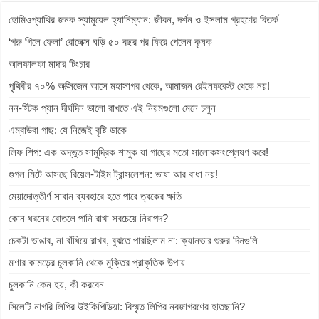
k
g
A
g
y
হোমিওপ্যাথির জনক স্যামুয়েল হ্যানিম্যান: জীবন, দর্শন ও ইসলাম গ্রহণের বিতর্ক
e
p
r
L
r
p
a
i
‘গরু গিলে ফেলা’ রোলেক্স ঘড়ি ৫০ বছর পর ফিরে পেলেন কৃষক
m
n
আলফালফা মাদার টিংচার
k
পৃথিবীর ৭০% অক্সিজেন আসে মহাসাগর থেকে, আমাজন রেইনফরেস্ট থেকে নয়!
নন-স্টিক প্যান দীর্ঘদিন ভালো রাখতে এই নিয়মগুলো মেনে চলুন
এম্বাউবা গাছ: যে নিজেই বৃষ্টি ডাকে
লিফ শিপ: এক অদ্ভুত সামুদ্রিক শামুক যা গাছের মতো সালোকসংশ্লেষণ করে!
গুগল মিটে আসছে রিয়েল-টাইম ট্রান্সলেশন: ভাষা আর বাধা নয়!
মেয়াদোত্তীর্ণ সাবান ব্যবহারে হতে পারে ত্বকের ক্ষতি
কোন ধরনের বোতলে পানি রাখা সবচেয়ে নিরাপদ?
চেকটা ভাঙাব, না বাঁধিয়ে রাখব, বুঝতে পারছিলাম না: ক্যানভার শুরুর দিনগুলি
মশার কামড়ের চুলকানি থেকে মুক্তির প্রাকৃতিক উপায়
চুলকানি কেন হয়, কী করবেন
সিলেটি নাগরি লিপির উইকিপিডিয়া: বিস্মৃত লিপির নবজাগরণের হাতছানি?