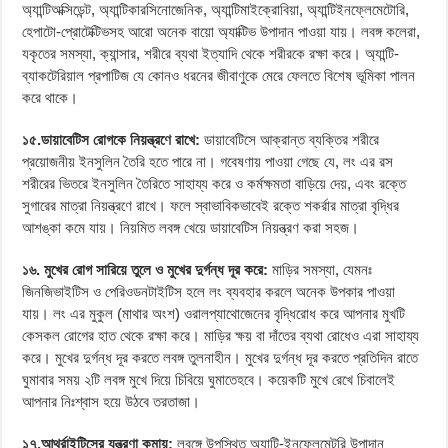
অ্যান্টিঅক্সিডেন্ট, অ্যান্টিকারসিনোজেনিক, অ্যান্টিমাইক্রোবিয়া, অ্যান্টিইনফ্লেমেটোরি,
হেপাটো-প্রোটেক্টিভসহ আরো অনেক বায়ো অ্যাক্টিভ উপাদান পাওয়া যায়। লবঙ্গ কলেরা,
যকৃতের সমস্যা, ক্যান্সার, শরীরে ব্যথা ইত্যাদি থেকে শরীরকে রক্ষা করে। অ্যান্টি-
ব্যাকটেরিয়াল প্রপাটিজ যে কোনও ধরনের জীবাণুকে মেরে ফেলতে বিশেষ ভূমিকা পালন
করে থাকে।
১৫.ডায়াবেটিস রোগকে নিয়ন্ত্রণে রাখে:
ডায়াবেটিসে আক্রান্ত ব্যক্তির শরীরে
প্রয়োজনীয় ইনসুলিন তৈরি হতে পারে না। গবেষণায় পাওয়া গেছে যে, লং এর রস
শরীরের ভিতরে ইনসুলিন তৈরিতে সাহায্য করে ও কর্মক্ষমতা বাড়িয়ে দেয়, এবং রক্তে
সুগারের মাত্রা নিয়ন্ত্রণে রাখে। ফলে স্বাভাবিকভাবেই রক্তে শকর্রার মাত্রা বৃদ্ধির
আশঙ্কা কমে যায়। নিয়মিত লবঙ্গ খেয়ে ডায়াবেটিস নিয়ন্ত্রণ করা সহজ।
১৬. মুখের রোগ সারিয়ে তুলে ও মুখের দুর্গন্ধ দূর করে:
মাড়ির সমস্যা, যেমনঃ
জিনজিভাইটিস ও পেরিওডনটাইটিস হলে লং ব্যবহার করলে অনেক উপকার পাওয়া
যায়। লং এর মুকুল (মাথার অংশ) ওরালপ্যাথোজেনের বৃদ্ধিরোধ করে আপনার মুখটি
কেসকল রোগের হাত থেকে রক্ষা করে। মাড়ির ক্ষয় বা দাঁতের ব্যথা রোধেও এরা সাহায্য
করে। মুখের দুর্গন্ধ দূর করতে লবঙ্গ তুলনাহীন। মুখের দুর্গন্ধ দূর করতে প্রতিদিন রাতে
ঘুমাবার সময় ২টি লবঙ্গ মুখে দিয়ে চিবিয়ে ঘুমাতেহবে। কয়েকটি মুখে রেখে চিবালেই
আপনার নিঃশ্বাস হয়ে উঠবে তরতাজা।
১৭.আর্থ্রাইটিসের যন্ত্রণা কমায়:
লবঙ্গে উপস্থিত অ্যান্টি-ইনফ্লেমেটরি উপাদান