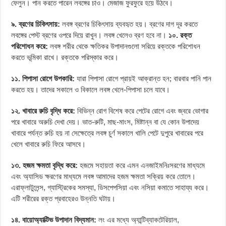
ফেলুন। পান করতে পারেন লবঙ্গের চাও। মেজাজ ফুরফুরে হয়ে উঠবে।
৯. ব্রণের চিকিৎসায়:
লবঙ্গ ব্রণের চিকিৎসায় ব্যবহৃত হয়। ব্রণের দাগ দূর করতে
লবঙ্গের পেস্ট ব্রণের ওপরে দিয়ে রাখুন। লবঙ্গ খেলেও ব্রণ হবে না।
১০. রক্ত
পরিশোধন করে:
লবঙ্গ শরীর থেকে ক্ষতিকর উপাদানগুলো সরিয়ে রক্তকে পরিশোধন
করতে ভূমিকা রাখে। রক্তকে পরিস্কার করে।
১১. পিপাসা রোগে উপকারি:
যারা পিপাসা রোগে প্রায়ই আক্রান্ত হন; বারবার পানি পান
করতে হয়। তাদের সকালে ও বিকালে লবঙ্গ খেলে-পিপাসা চলে যাবে।
১২. খাবারে রুচি বৃদ্ধি করে:
বিভিন্ন রোগ বিশেষ করে পেটের রোগে এবং জ্বরে ভোগার
পরে খাবারে অরুচি দেখা দেয়। ভাত-রুটি, মাছ-মাংস, মিষ্টান্ন বা যে কোন উপাদেয়
খাবারে পর্যন্ত রুচি হয় না সেক্ষেত্রে লবঙ্গ চুর্ণ সকালে খালি পেটে দুপুরে খাবারের পরে
খেলে খাবারে রুচি ফিরে আসবে।
১৩. হজম ক্ষমতা বৃদ্ধি করে:
হজমে সহায়তা করে এমন এনজাইমনিঃসরণের মাধ্যমে
এবং অ্যাসিড ক্ষরণের মাধ্যমে লবঙ্গ আমাদের হজম ক্ষমতা সক্রিয় করে তোলে।
এরাফ্লাটুলেন্স, গ্যাস্ট্রিকের সমস্যা, ডিসপেপসিয়া এবং নসিয়া কমাতে সাহায্য করে।
এটি শরীরের রক্ত প্রবাহেরও উন্নতি ঘটায়।
১৪. বায়োঅ্যাক্টিভ উপাদান বিদ্যমান:
লং এর মধ্যে অ্যান্টিব্যাকটেরিয়াল,