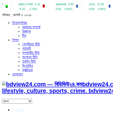
শনিবার , আগস্ট ৮ ২০২৬
ডিসক্লেইমার
আমাদের সম্পর্কে
বিজ্ঞাপন
টীম
লিগাল
গোপনীয়তা নীতি
শর্তাবলী
সম্পাদকীয় নীতি
সংশোধন নীতি
তহবিল নীতি
ডিএমসিএ
ফ্যাক্টচেক
যোগাযোগ
bdview24.c
lifestyle, culture, sports, crime. bdvie
Home