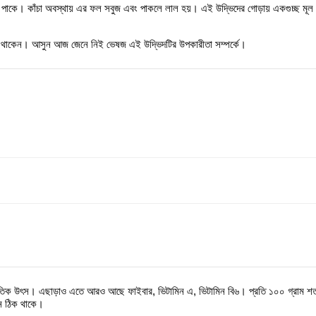
র ফল পাকে। কাঁচা অবস্থায় এর ফল সবুজ এবং পাকলে লাল হয়। এই উদ্ভিদের গোড়ায় একগুচ্ছ মূ
িয়ে থাকেন। আসুন আজ জেনে নিই ভেষজ এই উদ্ভিদটির উপকারীতা সম্পর্কে।
ৃতিক উৎস। এছাড়াও এতে আরও আছে ফাইবার, ভিটামিন এ, ভিটামিন বি৬। প্রতি ১০০ গ্রাম শতম
মান ঠিক থাকে।