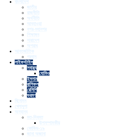
বাংলাদেশ
জাতীয়
রাজনীতি
অর্থনীতি
আবহাওয়া
নগর-মহানগর
শিক্ষাঙ্গন
সারাদেশ
অপরাধ
আন্তর্জাতিক
প্রবাস
লাইফস্টাইল
স্বাস্থ্য
হোমিও
ইসলাম
রাশিফল
রেসিপি
ভ্রমণ
বিনোদন
খেলাধুলা
অন্যান্য
মত-দ্বিমত
উপসম্পাদকীয়
কোভিড-১৯
জানা অজানা