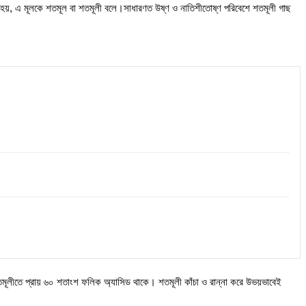
ল হয়, এ মূলকে শতমূল বা শতমূলী বলে।সাধারণত উষ্ণ ও নাতিশীতোষ্ণ পরিবেশে শতমূলী গাছ
ূলীতে প্রায় ৬০ শতাংশ ফলিক অ্যাসিড থাকে। শতমূলী কাঁচা ও রান্না করে উভয়ভাবেই