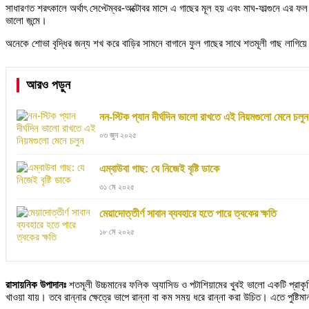
সাধারণত শরৎকালে অর্থাৎ সেপ্টেম্বর-অক্টোবর মাসে এ গাছের মূল হয় এবং মাঘ-ফাল্গুনে এ
ভালো জন্মে।
অনেকে শোভা বৃদ্ধির জন্য শখ করে বাড়ির সামনে বাগানে ফুল গাছের সাথে শতমূলী গাছ লাগ
আরও পড়ুন
নন-স্টিক প্যান দীর্ঘদিন ভালো রাখতে এই নিয়মগুলো মেনে চলুন
০৩ জুন ২০২৫
এম্বাউবা গাছ: যে নিজেই বৃষ্টি ডাকে
৩১ মে ২০২৫
মেয়াদোত্তীর্ণ সাবান ব্যবহারে হতে পারে ত্বকের ক্ষতি
১৮ মে ২০২৫
রাসায়নিক উপাদানঃ
শতমূলী উচ্চমানের ফলিক অ্যাসিড ও পটাশিয়ামের খুবই ভালো একটি প্রাক
খাওয়া যায়। তবে রান্নার ক্ষেত্রে ভাপে রান্না বা কম সময় ধরে রান্না করা উচিত। এতে পুষ্টি