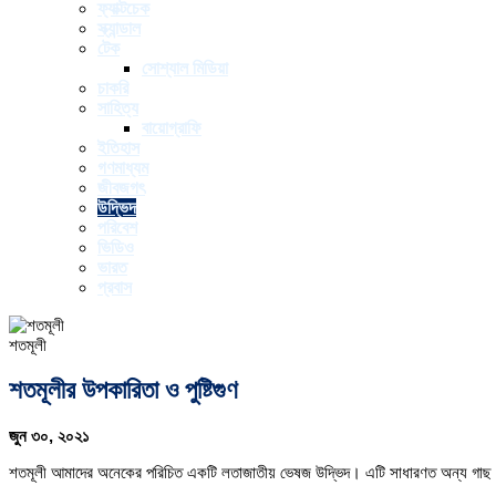
ফ্যাক্টচেক
স্ক্যান্ডাল
টেক
সোশ্যাল মিডিয়া
চাকরি
সাহিত্য
বায়োগ্রাফি
ইতিহাস
গণমাধ্যম
জীবজগৎ
উদ্ভিদ
পরিবেশ
ভিডিও
ভারত
প্রবাস
শতমূলী
শতমূলীর উপকারিতা ও পুষ্টিগুণ
জুন ৩০, ২০২১
শতমূলী আমাদের অনেকের পরিচিত একটি লতাজাতীয় ভেষজ উদ্ভিদ। এটি সাধারণত অন্য গাছ বা 