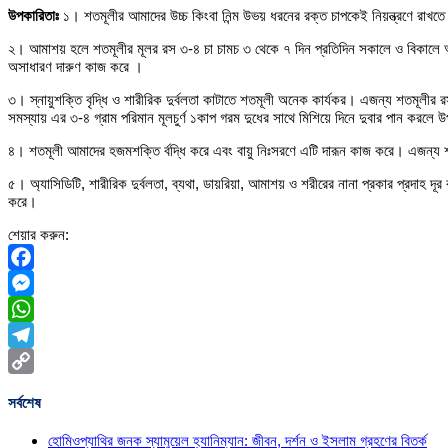
উপকারিতাঃ
১। শতমূলীর আমাদের উচ্চ কিংবা নিন্ম উভয় ধরনের রক্ত চাপকেই নিয়ন্ত্রণে রাখ
২। আমাশয় হলে শতমূলীর মূলর রস ৩-৪ চা চামচ ৩ থেকে ৭ দিন প্রতিদিন সকালে ও বিকালে 
অসাধারণ দারুণ কাজ করে ।
৩। স্নায়ুশক্তি বৃদ্ধি ও শারীরিক দুর্বলতা কাটাতে শতমূলী অনেক কার্যকর। এজন্য শতমূলী
সমস্যায় এর ৩-৪ গ্রাম পরিমান মূলচুর্ণ ১কাপ গরম দুধের সাথে মিশিয়ে দিনে দুবার পান করলে
৪। শতমূলী আমাদের হজমশক্তি র্বদ্ধি করে এবং বায়ু নিঃসরণে এটি দারূন কাজ করে। এজন্য শত
৫। অ্যাসিডিটি, শারীরিক দুর্বলতা, ব্যথা, ডায়রিয়া, আমাশয় ও শরীরের নানা প্রকার প্রদা
করে।
শেয়ার করুন:
Facebook
Messenger
WhatsApp
Telegram
Copy
সর্বশেষ
Link
হোমিওপ্যাথির জনক স্যামুয়েল হ্যানিম্যান: জীবন, দর্শন ও ইসলাম গ্রহণের বিতর্ক