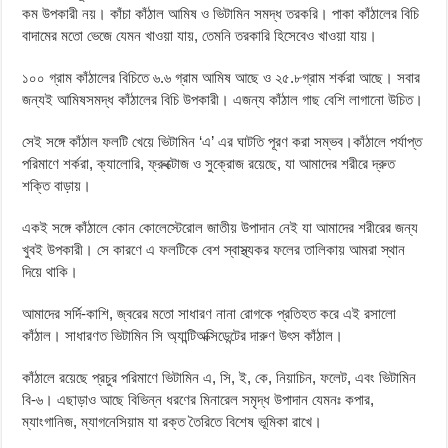
কম উপকারী নয়। কাঁচা কাঁঠাল আমিষ ও ভিটামিন সমদ্ধ তরকরি। পাকা কাঁঠালের বিচি
বাদামের মতো ভেজে যেমন খাওয়া যায়, তেমনি তরকারি হিসেবেও খাওয়া যায়।
১০০ গ্রাম কাঁঠালের বিচিতে ৬.৬ গ্রাম আমিষ আছে ও ২৫.৮গ্রাম শর্করা আছে। সবার
জন্যই আমিষসমদ্ধ কাঁঠালের বিচি উপকারী। এজন্য কাঁঠাল গাছ বেশি লাগানো উচিত।
সেই সঙ্গে কাঁঠাল ফলটি খেয়ে ভিটামিন ‘এ’ এর ঘাটতি পূরণ করা সম্ভব।কাঁঠালে পর্যাপ্ত
পরিমাণে শর্করা, ক্যালোরি, ফ্রুক্টোজ ও সুক্রোজ রয়েছে, যা আমাদের শরীরে দ্রুত
শক্তি বাড়ায়।
একই সঙ্গে কাঁঠালে কোন কোলেস্টেরোল জাতীয় উপাদান নেই যা আমাদের শরীরের জন্য
খুবই উপকারী। সে কারণে এ ফলটিকে বেশ স্বাস্থ্যকর ফলের তালিকায় আমরা স্থান
দিয়ে থাকি।
আমাদের সর্দি-কাশি, জ্বরের মতো সাধারণ নানা রোগকে প্রতিহত করে এই রসালো
কাঁঠাল। সাধারণত ভিটামিন সি অ্যান্টিঅক্সিডেন্টের দারুণ উৎস কাঁঠাল।
কাঁঠালে রয়েছে প্রচুর পরিমাণে ভিটামিন এ, সি, ই, কে, নিয়াচিন, ফলেট, এবং ভিটামিন
বি-৬। এছাড়াও আছে বিভিন্ন ধরণের মিনারেল সমৃদ্ধ উপাদান যেমনঃ কপার,
ম্যাংগানিজ, ম্যাগনেসিয়াম যা রক্ত তৈরিতে বিশেষ ভূমিকা রাখে।