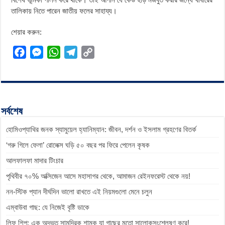
তালিকায় নিতে পারেন জাতীয় ফলের সাহায্য।
শেয়ার করুন:
F
M
W
T
C
a
e
h
e
o
c
s
a
l
p
e
s
t
e
y
b
e
s
g
L
সর্বশেষ
o
n
A
r
i
হোমিওপ্যাথির জনক স্যামুয়েল হ্যানিম্যান: জীবন, দর্শন ও ইসলাম গ্রহণের বিতর্ক
o
g
p
a
n
k
e
p
m
k
‘গরু গিলে ফেলা’ রোলেক্স ঘড়ি ৫০ বছর পর ফিরে পেলেন কৃষক
r
আলফালফা মাদার টিংচার
পৃথিবীর ৭০% অক্সিজেন আসে মহাসাগর থেকে, আমাজন রেইনফরেস্ট থেকে নয়!
নন-স্টিক প্যান দীর্ঘদিন ভালো রাখতে এই নিয়মগুলো মেনে চলুন
এম্বাউবা গাছ: যে নিজেই বৃষ্টি ডাকে
লিফ শিপ: এক অদ্ভুত সামুদ্রিক শামুক যা গাছের মতো সালোকসংশ্লেষণ করে!