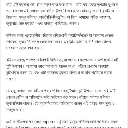
তাই এটি রক্তস্বল্পতা রোধে দারুণ কাজ করে থাকে। তাই যারা রক্তস্বল্পতায় ভুগছেন
তাদের জন্যে এই রসালো ফল কাঁঠাল উপকারি হবে এতে কোন সন্দেহ নেই।কাঁঠালে
বিদ্যমান প্রচুর পরিমাণে ফাইটোনিউট্রিয়েন্টস- যা কিনা আমাদের শরীরে আলসার,
ক্যান্সার, উচ্চ রক্তচাপ এবং বার্ধক্য প্রতিরোধে সক্ষম।
কাঁঠালে আছে প্রয়োজনীয় পরিমাণে শক্তিশালী অ্যান্টিঅক্সিডেন্ট যা আমাদের দেহকে
ক্ষতিকর ফ্রির‌্যাডিকেলস থেকে রক্ষা করে। এছাড়াও আমাদের সর্দি-কাশি রোগের
সংক্রমণ থেকে রক্ষা করে।
কাঁঠালে রয়েছে পর্যাপ্ত পরিমাণ ভিটামিন-এ, যা আমাদের চোখের জন্য অপরিহার্য একটি
পুষ্টি উপাদান। আপনারা হয়ত অনেকেই জানেন না যে, কাঁঠাল খাওয়ার অভ্যাসে
দৃষ্টিশক্তি ভালো হয় এবং এটি আমাদের ত্বকের বলিরেখা বা ভাঁজ প্রতিহত করতে
সক্ষম।
যেহেতু, রসালো ফল কাঁঠালে প্রচুর পরিমাণ অ্যান্টিঅক্সিডেন্ট উপাদান থাকে, তাই এটি
চোখের রেটিনা বা অক্ষিপটের ক্ষতি প্রতিহত করে থাকে।কাঁঠালে পর্যাপ্ত পরিমাণে
ক্যালসিয়াম থাকে। এই ক্যালসিয়ামের আধিক্যের জন্যে এটি হাড়ের গঠন সুদৃঢ় ও
মজবুত করে।
এটি অস্টেওপরোসিস (osteoporosis) নামে হাড়ের ক্ষতিকর রোগ প্রতিরোধ করতে
বিশেষ ভূমিকা পালন করে থাকে। তাই আপনি যে কেউ হাড় মজবুত করার জন্যে খাবারের