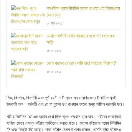
নন-স্টিক প্যান দীর্ঘদিন ভালো রাখতে এই নিয়মগুলো
মেনে চলুন
০৩ জুন ২০২৫
মেয়াদোত্তীর্ণ সাবান ব্যবহারে হতে পারে ত্বকের
ক্ষতি
১৮ মে ২০২৫
কোন ধরনের বোতলে পানি রাখা সবচেয়ে নিরাপদ?
১৮ মে ২০২৫
শিশু, কিশোর, কিশোরী এবং পূর্ণ বয়সী নারী-পুরুষ সব শ্রেণির জন্যই কাঁঠাল খুবই
উপকারী ফল। গর্ভবতী এবং যে মা বুকের দুধ খাওয়ান তাদের জন্য কাঁঠাল দরকারি ফল।
শরীরে ভিটামিন ‘এ’ এর অভাব দেখা দিলে ত্বক খসখসে হয়ে যায়। শরীরের লাভণ্যতা
হারিয়ে ফেলে এজন্য কাঁঠাল প্রতিরোধ করতে পারে। এছাড়া কাঁঠালের মধ্যে ভিটামিন
‘সি’এবং কিছুটা ‘বি’ আছে। পাকা কাঁঠাল যেমন উপকার রয়েছে, তেমনি কাঁচা কাঁঠালও