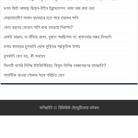
গুগল মিটে আসছে রিয়েল-টাইম ট্রান্সলেশন: ভাষা আর বাধা নয়!
মেয়াদোত্তীর্ণ সাবান ব্যবহারে হতে পারে ত্বকের ক্ষতি
কোন ধরনের বোতলে পানি রাখা সবচেয়ে নিরাপদ?
চেকটা ভাঙাব, না বাঁধিয়ে রাখব, বুঝতে পারছিলাম না: ক্যানভার শুরুর দিনগুলি
মশার কামড়ের চুলকানি থেকে মুক্তির প্রাকৃতিক উপায়
চুলকানি কেন হয়, কী করবেন
সিলেটি নাগরি লিপির উইকিপিডিয়া: বিস্মৃত লিপির নবজাগরণের হাতছানি?
প্লাস্টিক খাওয়া পোকার সাথে পরিচিত হোন
কপিরাইট ©
বিডিভিউ টোয়েন্টিফোর ডটকম