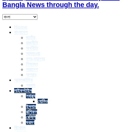
Bangla News through the day.
Home
বাংলাদেশ
জাতীয়
রাজনীতি
অর্থনীতি
আবহাওয়া
নগর-মহানগর
শিক্ষাঙ্গন
সারাদেশ
অপরাধ
আন্তর্জাতিক
প্রবাস
লাইফস্টাইল
স্বাস্থ্য
হোমিও
ইসলাম
রাশিফল
রেসিপি
ভ্রমণ
বিনোদন