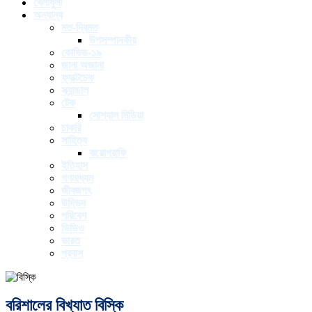
খেলাধুলা
অন্যান্য
মত-দ্বিমত
উপসম্পাদকীয়
কোভিড-১৯
জানা অজানা
ফ্যাক্টচেক
স্ক্যান্ডাল
টেক
সোশ্যাল মিডিয়া
চাকরি
সাহিত্য
বায়োগ্রাফি
ইতিহাস
গণমাধ্যম
জীবজগৎ
উদ্ভিদ
পরিবেশ
ভিডিও
ভারত
প্রবাস
বরিশালের বিখ্যাত বিস্কি