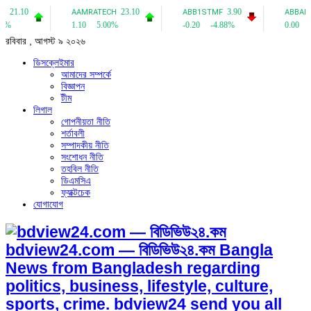
রবিবার , আগস্ট ৯ ২০২৬
ডিসক্লেইমার
আমাদের সম্পর্কে
বিজ্ঞাপন
টীম
লিগাল
গোপনীয়তা নীতি
শর্তাবলী
সম্পাদকীয় নীতি
সংশোধন নীতি
তহবিল নীতি
ডিএমসিএ
ফ্যাক্টচেক
যোগাযোগ
bdview24.com — বিডিভিউ২৪.কম Bangla
News from Bangladesh regarding
politics, business, lifestyle, culture,
sports, crime. bdview24 send you all