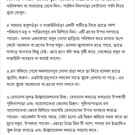
খানিকক্ষণ বা সারারাত রেখে দিন। পরদিন নিমপাতা ফোটানো পানি দিয়ে
ধুয়ে ফেলুন।
৪.সামান্য হলুদগুঁড়া ও দারুচিনিগুঁড়া একটি বাটিতে নিয়ে তাতে অল্প
পরিমাণে মধু ও পাতিলেবুর রস মিশিয়ে নিন। এটি ব্রণের উপর লাগাতে
পারেন। অথবা এককোয়া রসুন খোসা ছাড়িয়ে পরিষ্কার করে মাথার অংশ
কেটে অ্যাকনে বা ব্রণের উপর ঘষুন। হালকা জ্বালাভাব হতে পারে, তাতে
ঘাবড়ে যাওয়ার কিছু নেই। তবে ব্রণে যদি ক্ষত সৃষ্টি করে, সেক্ষেত্রে রসুন বা
দারুচিনি ব্যবহার না করাই ভালো।
৫.ব্রণ শুকিয়ে গেলে কমলালেবুর খোসা গুঁড়া করে তা দিয়ে হালকা হাতে
স্ক্রাবিং করুন। এতটাই মৃদুভাবে ঘষবেন যাতে ত্বকে প্রেশার না পড়ে। এর
ফলে ত্বকে অ্যাকনের বা ব্রণের দাগ বসবে না।
৬.রেডনেস মূলত ইনফ্ল্যামেশনের চিহ্ন। রেডনেস কমাতে সবচেয়ে উপকারী
পুদিনাপাতা এবং অ্যালোভেরা জেলের মিশ্রণ। পুদিনাপাতার রস
অ্যালোভেরা জেলে মিশিয়ে সরাসরি রেডনেসের উপর ব্যবহার করতে
পারেন। আরেকটা উপায় আছে, সেটা হলো এই মিশ্রণ জমিয়ে বরফ করে তা
মুখে ঘষুন, উপকার পাবেন। এছাড়া ঠাণ্ডা গ্রিন টি ব্যাগ, শসার রস ইত্যাদিও
ত্বক ঠাণ্ডা রাখতে এবং ইনফ্ল্যামেশন কমাতে সাহায্য করে।