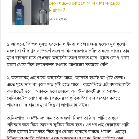
কোন ধরনের বোতলে পানি রাখা সবচেয়ে
নিরাপদ?
১৮ মে ২০২৫
১.অ্যাকনে, পিম্পল মূলত হরমোনাল ইমব্যালান্সের জন্য হলেও মুখ ধুলো-
ময়লা বা জীবাণুর সংস্পর্শে এলে তা ইনফেকশনে পরিণত হতে পারে। তাই
মুখে বারবার হাত দেওয়ার অভ্যাসটা ত্যাগ করতে হবে। হাতে লেগে থাকা
ময়লা থেকে স্কিন ইনফেকশন হওয়ার আশঙ্কাটা সবচেয়ে বেশি।
২.অনেকেরই এই বাজে অভ্যাসটা আছে, অ্যাকনে হলেই তা খুঁটে ফেলা।
এতে মুখে দাগ বা ত্বকে ক্ষত সৃষ্টি হতে পারে। বয়ঃসন্ধিতে এই বদঅভ্যাসটা
বদলাতেই হবে। অ্যাকনে হলে কোনো অ্যান্টি-ব্যাকটেরিয়াল লোশন,
মেডিকেটেড সোপ বা নানা ধরনের প্রাকৃতিক উপাদান ব্যবহার করতে
পারেন। এর বাইরে মুখে কিছু না লাগানোই উত্তম।
৩.নিমপাতা ও চন্দন ব্রণ কমাতে অব্যর্থ। নিমপাতা ঠাণ্ডা পানিতে ধুয়ে
পরিষ্কার করে নিয়ে তারপর ফুটিয়ে নিতে হবে। এরপর এই ফোটানো পানি
ছেঁঁকে হালকা ঠাণ্ডা করে নিয়ে মুখ ধোয়ায় ব্যবহার করতে পারেন। এছাড়া
টাটকা চন্দনবাটা পরিষ্কার ত্বকে অ্যাকনের বা ব্রণের উপর লাগিয়ে বেশ