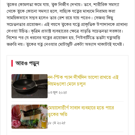
ত্বকের কোমলতা কমে যায়, ত্বক নির্জীব দেখায়। তবে, শারীরিক সমস্যা
থেকে ত্বকে কোনো সমস্যা হলে, বাহ্যিক যত্নের মাধ্যমে নিরাময় করা
সাময়িকভাবে সম্ভব হলেও তার রেশ রয়ে যায় পরেও। সেজন্য কিছু
সচেতনতার প্রয়োজন। এই বয়সে ত্বকের যত্নে প্রাকৃতিক উপাদানকে প্রাধান্য
দেওয়া উচিত। কৃত্রিম প্রডাক্ট ব্যবহারের ক্ষেত্রে বাড়তি সচেতনতা দরকার।
বিশের পর যে ধরনের যত্নের প্রয়োজন হয়, পিউবার্টিতে ততটা যত্নআত্তি
জরুরি নয়। ত্বকের যত্ন নেওয়ার মোটামুটি একটা অভ্যাস থাকাটাই যথেষ্ট।
আরও পড়ুন
নন-স্টিক প্যান দীর্ঘদিন ভালো রাখতে এই
নিয়মগুলো মেনে চলুন
০৩ জুন ২০২৫
মেয়াদোত্তীর্ণ সাবান ব্যবহারে হতে পারে
ত্বকের ক্ষতি
১৮ মে ২০২৫