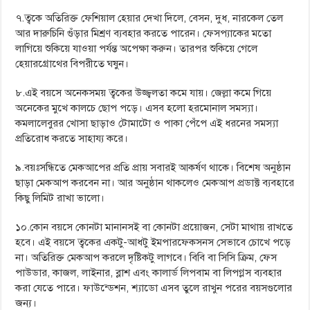
৭.ত্বকে অতিরিক্ত ফেশিয়াল হেয়ার দেখা দিলে, বেসন, দুধ, নারকেল তেল
আর দারুচিনি গুঁড়ার মিশ্রণ ব্যবহার করতে পারেন। ফেসপ্যাকের মতো
লাগিয়ে শুকিয়ে যাওয়া পর্যন্ত অপেক্ষা করুন। তারপর শুকিয়ে গেলে
হেয়ারগ্রোথের বিপরীতে ঘষুন।
৮.এই বয়সে অনেকসময় ত্বকের উজ্জ্বলতা কমে যায়। জেল্লা কমে গিয়ে
অনেকের মুখে কালচে ছোপ পড়ে। এসব হলো হরমোনাল সমস্যা।
কমলালেবুরর খোসা ছাড়াও টোমাটো ও পাকা পেঁপে এই ধরনের সমস্যা
প্রতিরোধ করতে সাহায্য করে।
৯.বয়ঃসন্ধিতে মেকআপের প্রতি প্রায় সবারই আকর্ষণ থাকে। বিশেষ অনুষ্ঠান
ছাড়া মেকআপ করবেন না। আর অনুষ্ঠান থাকলেও মেকআপ প্রডাক্ট ব্যবহারে
কিছু লিমিট রাখা ভালো।
১০.কোন বয়সে কোনটা মানানসই বা কোনটা প্রয়োজন, সেটা মাথায় রাখতে
হবে। এই বয়সে ত্বকের একটু-আধটু ইমপারফেকসনস সেভাবে চোখে পড়ে
না। অতিরিক্ত মেকআপ করলে দৃষ্টিকটু লাগবে। বিবি বা সিসি ক্রিম, ফেস
পাউডার, কাজল, লাইনার, ব্লাশ এবং কালার্ড লিপবাম বা লিপগ্লস ব্যবহার
করা যেতে পারে। ফাউন্ডেশন, শ্যাডো এসব তুলে রাখুন পরের বয়সগুলোর
জন্য।