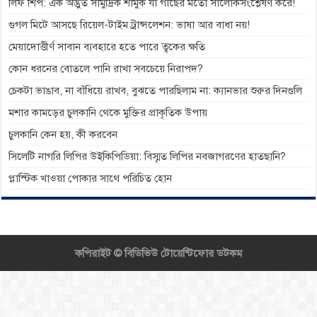
লিফ শিপ: এক অদ্ভুত সামুদ্রিক শামুক যা গাছের মতো সালোকসংশ্লেষণ করে!
গুগল মিটে আসছে রিয়েল-টাইম ট্রান্সলেশন: ভাষা আর বাধা নয়!
মেয়াদোত্তীর্ণ সাবান ব্যবহারে হতে পারে ত্বকের ক্ষতি
কোন ধরনের বোতলে পানি রাখা সবচেয়ে নিরাপদ?
চেকটা ভাঙাব, না বাঁধিয়ে রাখব, বুঝতে পারছিলাম না: ক্যানভার শুরুর দিনগুলি
মশার কামড়ের চুলকানি থেকে মুক্তির প্রাকৃতিক উপায়
চুলকানি কেন হয়, কী করবেন
সিলেটি নাগরি লিপির উইকিপিডিয়া: বিস্মৃত লিপির নবজাগরণের হাতছানি?
প্লাস্টিক খাওয়া পোকার সাথে পরিচিত হোন
কপিরাইট ©
বিডিভিউ টোয়েন্টিফোর ডটকম