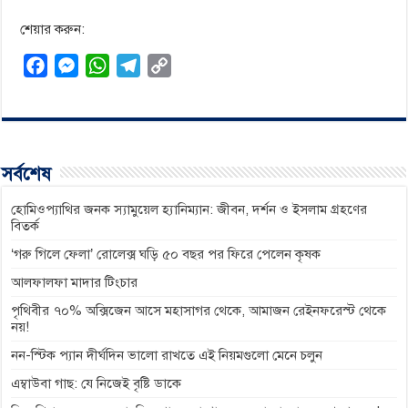
শেয়ার করুন:
F
M
W
T
C
a
e
h
e
o
c
s
a
l
p
e
s
t
e
y
b
e
s
g
L
সর্বশেষ
o
n
A
r
i
o
g
p
a
n
হোমিওপ্যাথির জনক স্যামুয়েল হ্যানিম্যান: জীবন, দর্শন ও ইসলাম গ্রহণের
বিতর্ক
k
e
p
m
k
‘গরু গিলে ফেলা’ রোলেক্স ঘড়ি ৫০ বছর পর ফিরে পেলেন কৃষক
r
আলফালফা মাদার টিংচার
পৃথিবীর ৭০% অক্সিজেন আসে মহাসাগর থেকে, আমাজন রেইনফরেস্ট থেকে
নয়!
নন-স্টিক প্যান দীর্ঘদিন ভালো রাখতে এই নিয়মগুলো মেনে চলুন
এম্বাউবা গাছ: যে নিজেই বৃষ্টি ডাকে