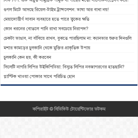
লিফ শিপ: এক অদ্ভুত সামুদ্রিক শামুক যা গাছের মতো সালোকসংশ্লেষণ করে!
গুগল মিটে আসছে রিয়েল-টাইম ট্রান্সলেশন: ভাষা আর বাধা নয়!
মেয়াদোত্তীর্ণ সাবান ব্যবহারে হতে পারে ত্বকের ক্ষতি
কোন ধরনের বোতলে পানি রাখা সবচেয়ে নিরাপদ?
চেকটা ভাঙাব, না বাঁধিয়ে রাখব, বুঝতে পারছিলাম না: ক্যানভার শুরুর দিনগুলি
মশার কামড়ের চুলকানি থেকে মুক্তির প্রাকৃতিক উপায়
চুলকানি কেন হয়, কী করবেন
সিলেটি নাগরি লিপির উইকিপিডিয়া: বিস্মৃত লিপির নবজাগরণের হাতছানি?
প্লাস্টিক খাওয়া পোকার সাথে পরিচিত হোন
কপিরাইট ©
বিডিভিউ টোয়েন্টিফোর ডটকম