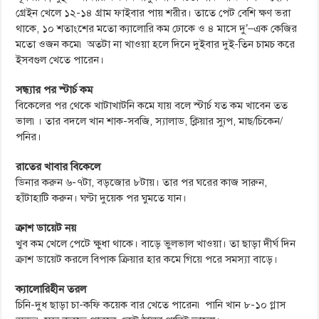
গ্রেইন খেলে ১২-১৪ গ্রাম ফাইবার পায় শরীর। তাতে পেট বেশি ক্ষণ ভরা
থাকে, ১০ শতাংশের মতো ক্যালোরি কম ঢোকে ও ৪ মাসে দু’–এক কেজির
মতো ওজন কমে৷ অতটা না খাওয়া হলে দিনে দুইবার দুই-তিন চামচ করে
ইসবগুল খেতে পারেন।
সন্ধ্যার পর স্টার্চ কম
বিকেলের পর থেকে খাটাখাটনি কমে যায় বলে স্টার্চ যত কম খাবেন তত
ভাল৷। তার বদলে খান শাক-সবজি, স্যালাড, ক্লিয়ার স্যুপ, মাছ/চিকেন/
পনির।
রাতের খাবার বিকেলে
ডিনার করুন ৬-৭টা, বড়জোর ৮টায়। তার পর ঘরের কাজ সারুন,
হাঁটাহাটি করুন। ঘণ্টা দুয়েক পর ঘুমতে যান।
ক্রাশ ডায়েট নয়
খুব কম খেলে পেটে ক্ষুধা থাকে। বাড়ে ভুলভাল খাওয়া। তা ছাড়া দীর্ঘ দিন
ক্রাশ ডায়েট করলে বিপাক ক্রিয়ার হার কমে গিয়ে পরে সমস্যা বাড়ে।
ক্যালোরিহীন তরল
চিনি-দুধ ছাড়া চা-কফি কয়েক বার খেতে পারেন৷ পানি খান ৮-১০ গ্লাস