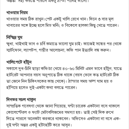
অন্তত৷ সহ্য করতে পারলে একটু ঠান্ডা পানিই ভালো।
খাওয়ার নিয়ম
খাওয়ার সময় ঠিক রাখুন।পেট একটু খালি রেখে খান। দিনে ৩ বার মূল
খাবারের সঙ্গে ইচ্ছে হলে মিড মর্নিং ও বিকেলে হালকা কিছু খেতে পারেন।
নিশ্ছিদ্র ঘুম
ক্ষুধা, খাইখাই ভাব ও চর্বি কমাতে ভালো ঘুম চাই। কাজেই সন্ধের পর থেকে
স্মার্টফোন, ল্যাপটপ, গম্ভীর আলোচনা, কফি পান ইত্যাদি বন্ধ করুন।
খালিপেটে হাঁটুন
সকালে দুধ-চিনি ছাড়া কফি/চা খেয়ে ৪০-৬০ মিনিট এমন ভাবে হাঁটুন, যাতে
হার্টরেট আপনার বয়স অনুপাতে ঠিক থাকে (বয়স ভেদে কত হার্টরেট ঠিক
তা জেনে নিন চিকিৎসকের কাছ থেকে)। ঠান্ডার সময় অল্প ঘাম হয় ও
হাঁপিয়ে হলেও দুই-একটা কথা বলতে পারেন।
দিনভর সচল থাকুন
সাম্প্রতিক গবেষণা থেকে জানা গিয়েছে, ঘণ্টা চারেক একটানা বসে থাকলে
কোলেস্টেরল ও ফ্যাট মেটাবলিজমের সমস্যা হয়। তাই সেই দিক রুখে
দিতে পারলে অনেকটা ঝরঝরে থাকবেন। অফিসেও একটানা না বসে এক-
দুই ঘণ্টা অন্তর একটু হাঁটাহাঁটি করে আসুন।