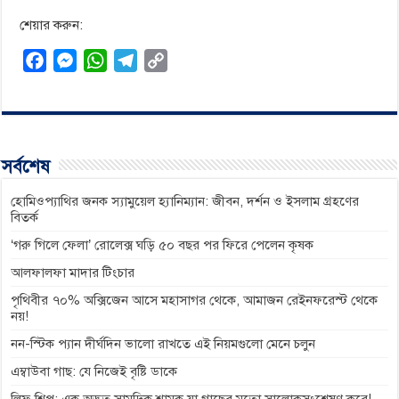
শেয়ার করুন:
F
M
W
T
C
a
e
h
e
o
c
s
a
l
p
e
s
t
e
y
b
e
s
g
L
সর্বশেষ
o
n
A
r
i
o
g
p
a
n
হোমিওপ্যাথির জনক স্যামুয়েল হ্যানিম্যান: জীবন, দর্শন ও ইসলাম গ্রহণের
বিতর্ক
k
e
p
m
k
‘গরু গিলে ফেলা’ রোলেক্স ঘড়ি ৫০ বছর পর ফিরে পেলেন কৃষক
r
আলফালফা মাদার টিংচার
পৃথিবীর ৭০% অক্সিজেন আসে মহাসাগর থেকে, আমাজন রেইনফরেস্ট থেকে
নয়!
নন-স্টিক প্যান দীর্ঘদিন ভালো রাখতে এই নিয়মগুলো মেনে চলুন
এম্বাউবা গাছ: যে নিজেই বৃষ্টি ডাকে