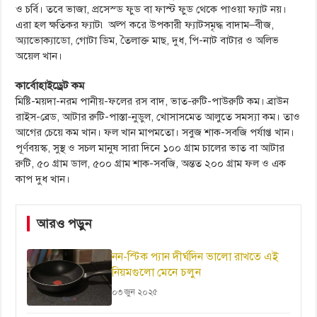
ও চর্বি। তবে ভাজা, প্রসেস্ড ফুড বা ফাস্ট ফুড থেকে পাওয়া ফ্যাট নয়।
এরা হল ক্ষতিকর ফ্যাট৷ অল্প করে উপকারী ফ্যাটসমৃদ্ধ বাদাম–বীজ,
অ্যাভোক্যাডো, গোটা ডিম, তৈলাক্ত মাছ, দুধ, পি-নাট বাটার ও অলিভ
অয়েল খান।
কার্বোহাইড্রেট কম
মিষ্টি-ময়দা-নরম পানীয়-ফলের রস বাদ, ভাত-রুটি-পাউরুটি কম। ব্রাউন
রাইস-ব্রেড, আটার রুটি-পাস্তা-নুডুল, খোসাসমেত আলুতে সমস্যা কম। তাও
আগের চেয়ে কম খান। ফল খান মাপমতো। সবুজ শাক-সবজি পর্যাপ্ত খান।
পূর্ণবয়স্ক, সুস্থ ও সচল মানুষ সারা দিনে ১০০ গ্রাম চালের ভাত বা আটার
রুটি, ৫০ গ্রাম ডাল, ৫০০ গ্রাম শাক-সবজি, অন্তত ২০০ গ্রাম ফল ও এক
কাপ দুধ খান।
আরও পড়ুন
নন-স্টিক প্যান দীর্ঘদিন ভালো রাখতে এই
নিয়মগুলো মেনে চলুন
০৩ জুন ২০২৫