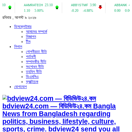
রবিবার , আগস্ট ৯ ২০২৬
ডিসক্লেইমার
আমাদের সম্পর্কে
বিজ্ঞাপন
টীম
লিগাল
গোপনীয়তা নীতি
শর্তাবলী
সম্পাদকীয় নীতি
সংশোধন নীতি
তহবিল নীতি
ডিএমসিএ
ফ্যাক্টচেক
যোগাযোগ
bdview24.com — বিডিভিউ২৪.কম Bangla
News from Bangladesh regarding
politics, business, lifestyle, culture,
sports, crime. bdview24 send you all