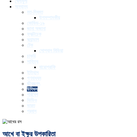
খেলাধুলা
অন্যান্য
মত-দ্বিমত
উপসম্পাদকীয়
কোভিড-১৯
জানা অজানা
ফ্যাক্টচেক
স্ক্যান্ডাল
টেক
সোশ্যাল মিডিয়া
চাকরি
সাহিত্য
বায়োগ্রাফি
ইতিহাস
গণমাধ্যম
জীবজগৎ
উদ্ভিদ
পরিবেশ
ভিডিও
ভারত
প্রবাস
আখে বা ইক্ষুর উপকারিতা