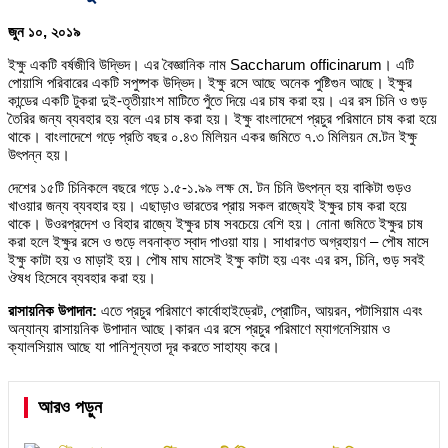
জুন ১০, ২০১৯
ইক্ষু একটি বর্ষজীবি উদ্ভিদ। এর বৈজ্ঞানিক নাম Saccharum officinarum। এটি
পোয়াসি পরিবারের একটি সপুষ্পক উদ্ভিদ। ইক্ষু রসে আছে অনেক পুষ্টিগুন আছে। ইক্ষুর
কান্ডের একটি টুকরা দুই-তৃতীয়াংশ মাটিতে পুঁতে দিয়ে এর চাষ করা হয়। এর রস চিনি ও গুড়
তৈরির জন্য ব্যবহার হয় বলে এর চাষ করা হয়। ইক্ষু বাংলাদেশে প্রচুর পরিমানে চাষ করা হয়ে
থাকে। বাংলাদেশে গড়ে প্রতি বছর ০.৪৩ মিলিয়ন একর জমিতে ৭.৩ মিলিয়ন মে.টন ইক্ষু
উৎপন্ন হয়।
দেশের ১৫টি চিনিকলে বছরে গড়ে ১.৫-১.৯৯ লক্ষ মে. টন চিনি উৎপন্ন হয় বাকিটা গুড়ও
খাওয়ার জন্য ব্যবহার হয়। এছাড়াও ভারতের প্রায় সকল রাজ্যেই ইক্ষুর চাষ করা হয়ে
থাকে। উওরপ্রদেশ ও বিহার রাজ্যে ইক্ষুর চাষ সবচেয়ে বেশি হয়। নোনা জমিতে ইক্ষুর চাষ
করা হলে ইক্ষুর রসে ও গুড়ে লবনাক্ত স্বাদ পাওয়া যায়। সাধারণত অগ্রহায়ণ – পৌষ মাসে
ইক্ষু কাটা হয় ও মাড়াই হয়। পৌষ মাঘ মাসেই ইক্ষু কাটা হয় এবং এর রস, চিনি, গুড় সবই
ঔষধ হিসেবে ব্যবহার করা হয়।
রাসায়নিক উপাদান:
এতে প্রচুর পরিমাণে কার্বোহাইড্রেট, প্রোটিন, আয়রন, পটাসিয়াম এবং
অন্যান্য রাসায়নিক উপাদান আছে।কারন এর রসে প্রচুর পরিমাণে ম্যাগনেসিয়াম ও
ক্যালসিয়াম আছে যা পানিশূন্যতা দূর করতে সাহায্য করে।
আরও পড়ুন