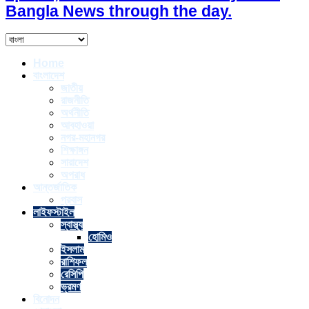
Bangla News through the day.
Home
বাংলাদেশ
জাতীয়
রাজনীতি
অর্থনীতি
আবহাওয়া
নগর-মহানগর
শিক্ষাঙ্গন
সারাদেশ
অপরাধ
আন্তর্জাতিক
প্রবাস
লাইফস্টাইল
স্বাস্থ্য
হোমিও
ইসলাম
রাশিফল
রেসিপি
ভ্রমণ
বিনোদন