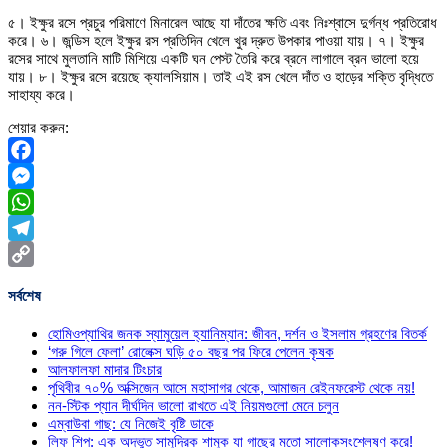
৫। ইক্ষুর রসে প্রচুর পরিমাণে মিনারেল আছে যা দাঁতের ক্ষতি এবং নিঃশ্বাসে দুর্গন্ধ প্রতিরোধ
করে। ৬। জন্ডিস হলে ইক্ষুর রস প্রতিদিন খেলে খুর দ্রুত উপকার পাওয়া যায়। ৭। ইক্ষুর
রসের সাথে মুলতানি মাটি মিশিয়ে একটি ঘন পেস্ট তৈরি করে ব্রনে লাগালে ব্রন ভালো হয়ে
যায়। ৮। ইক্ষুর রসে রয়েছে ক্যালসিয়াম। তাই এই রস খেলে দাঁত ও হাড়ের শক্তি বৃদ্ধিতে
সাহায্য করে।
শেয়ার করুন:
Facebook
Messenger
WhatsApp
Telegram
Copy
সর্বশেষ
Link
হোমিওপ্যাথির জনক স্যামুয়েল হ্যানিম্যান: জীবন, দর্শন ও ইসলাম গ্রহণের বিতর্ক
‘গরু গিলে ফেলা’ রোলেক্স ঘড়ি ৫০ বছর পর ফিরে পেলেন কৃষক
আলফালফা মাদার টিংচার
পৃথিবীর ৭০% অক্সিজেন আসে মহাসাগর থেকে, আমাজন রেইনফরেস্ট থেকে নয়!
নন-স্টিক প্যান দীর্ঘদিন ভালো রাখতে এই নিয়মগুলো মেনে চলুন
এম্বাউবা গাছ: যে নিজেই বৃষ্টি ডাকে
লিফ শিপ: এক অদ্ভুত সামুদ্রিক শামুক যা গাছের মতো সালোকসংশ্লেষণ করে!