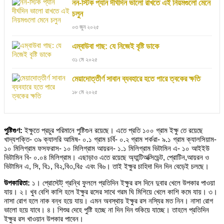
নন-স্টিক প্যান দীর্ঘদিন ভালো রাখতে এই নিয়মগুলো মেনে
চলুন
০৩ জুন ২০২৫
এম্বাউবা গাছ: যে নিজেই বৃষ্টি ডাকে
৩১ মে ২০২৫
মেয়াদোত্তীর্ণ সাবান ব্যবহারে হতে পারে ত্বকের ক্ষতি
১৮ মে ২০২৫
পুষ্টিগুণ:
ইক্ষুতে প্রচুর পরিমানে পুষ্টিগুন রয়েছে। এতে প্রতি ১০০ গ্রাম ইক্ষু তে রয়েছে
খাদ্যশক্তি- ৩৯ ক্যালরি আমিষ- ০.১ গ্রাম চর্বি- ০.২ গ্রাম শর্করা- ৯.১ গ্রাম ক্যালসিয়াম-
১০ মিলিগ্রাম ফসফরাস- ১০ মিলিগ্রাম আয়রন- ১.১ মিলিগ্রাম ভিটামিন এ- ১০ আইইউ
ভিটামিন বি- ০.০৪ মিলিগ্রাম। এছাড়াও এতে রয়েছে অ্যান্টিঅক্সিডেন্ট, প্রোটিন,আয়রন ও
ভিটামিন এ, সি, বি১, বি২,বি৩,বি৫ এবং বি৬। তাই ইক্ষুর চাহিদা দিন দিন বেড়েই চলছে।
উপকারিতা:
১। প্রোস্টেট্ গ্রন্থি ফুললে প্রতিদিন ইক্ষুর রস দিনে দুবার খেলে উপকার পাওয়া
যায়। ২। খুব বেশি কাশি হলে ইক্ষুর রসের সাথে গরম ঘি মিশিয়ে খেলে কাশি কমে যায়। ৩।
নাসা রোগ হলে নাক বন্ধ হয়ে যায়। এমন অবস্থায় ইক্ষুর রস নস্যির মত নিন। নাসা রোগ
ভালো হয়ে যাবে। ৪। শিশুর দেহে পুষ্টি হচ্ছে না দিন দিন শুকিয়ে যাচ্ছে। তাহলে প্রতিদিন
ইক্ষুর রস খাওয়ান উপকার পাবেন।