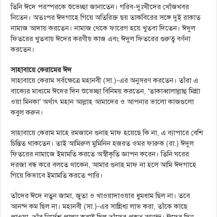
তিনি ঈদে পরস্পরকে শুভেচ্ছা জানাতেন। গরিব-দুঃখীদের খোঁজখবর
নিতেন। অতঃপর ঈদগাহে গিয়ে অতিরিক্ত ছয় তাকবিরের সঙ্গে দুই রাকাত
নামাজ আদায় করতেন। নামাজ থেকে ফারেগ হয়ে খুতবা দিতেন। ঈদুল
ফিতরের খুতবায় ঈদের করণীয় কাজ এবং ঈদুল ফিতরের গুরুত্ব বর্ণনা
করতেন।
সাহাবায়ে কেরামের ঈদ
সাহাবায়ে কেরাম সর্বক্ষেত্রে মহানবী (সা.)-এর অনুসরণ করতেন। তাঁরা এ
বাক্যের মাধ্যমে ঈদের দিন শুভেচ্ছা বিনিময় করতেন, ‘তাকাব্বালাল্লাহু মিন্না
ওয়া মিনকা’ অর্থাৎ মহান আল্লাহ আমাদের ও আপনার ভালো কাজগুলো
কবুল করুন।
সাহাবায়ে কেরাম মাহে রমজানে গুনাহ মাফ হয়েছে কি না, এ ব্যাপারে বেশি
চিন্তিত থাকতেন। তাই আমিরুল মুমিনিন হজরত ওমর ফারুক (রা.) ঈদুল
ফিতরের নামাজে ইমামতি করতে অস্বীকৃতি জ্ঞাপন করেন। তিনি ঘরের
দরজা বন্ধ করে বলতে থাকেন, আমার গুনাহ মাফ না হলে আমি ঈদগাহে
গিয়ে কিভাবে ইমামতি করতে পারি।
তাঁদের ঈদে নতুন জামা, জুতা ও খাওয়াদাওয়ার ধুমধাম ছিল না। তবে
আনন্দ কম ছিল না। মহানবী (সা.)-এর সান্নিধ্য লাভ করা, তাঁকে কাছে
পাওয়া, তাঁর নির্দেশ পালন করাই ছিল তাঁদের প্রকৃত আনন্দ। ঈদের দিন