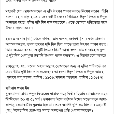
এবং বিভিন্ন আনন্দ উৎসব করে থাকে।
মহানবী (সা.) মুসলমানদের এ দুটি উৎসব পালন করতে নিষেধ করেন। তিনি
বলেন, মহান আল্লাহ তোমাদের ওই উৎসবের বিনিময়ে ঈদুল ফিতর ও ঈদুল
আজহার মতো পবিত্র দুটি দিন দান করেছেন। এতে তোমরা পবিত্রতার সঙ্গে
উৎসব পালন করো।
হজরত আনাস (রা.) থেকে বর্ণিত, তিনি বলেন, মহানবী (সা.) যখন মদিনায়
আগমন করেন, তখন তাদের দুটি দিন ছিল, যাতে তারা উৎসব পালন করত।
তিনি জিজ্ঞেস করেন, এ দুটি কিসের দিন? তারা বলল, আমরা জাহেলি যুগে
এ দুই দিন খেলাধুলা ইত্যাদি উৎসব পালন করতাম। এ নিয়মই চলে আসছে।
রাসুলুল্লাহ (সা.) বলেন, মহান আল্লাহ তোমাদের জন্য এ দুটির পরিবর্তে এর
চেয়ে উত্তম দুটি দিন দান করেছেন। তা হলো ঈদুল ফিতর ও ঈদুল আজহা
(সুনানে আবু দাউদ, হাদিস : ১১৩৬; মুসনাদ আহমাদ, হাদিস : ১৩৬৪৭)
মদিনায় প্রথম ঈদ
মুসলমানরা প্রথম ঈদুল ফিতরের নামাজ পড়ে দ্বিতীয় হিজরি মোতাবেক ৬২৪
খ্রিস্টাব্দের ৩০ বা ৩১ মার্চ। তখনকার ঈদে বর্তমান ঈদের মতো নতুন জামা-
কাপড়, কেনাকাটার ধুমধাম ছিল না। তবে আনন্দ-খুশি কম ছিল না। মহানবী
(সা.) ঈদের দিন ছোট-বড় সবার আনন্দের প্রতি খেয়াল করতেন।