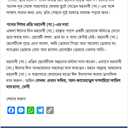
অনেক দূর থেকে সাহাবায়ে কেরাম ছুটে যেতেন মহানবী (সা.)-এর সঙ্গে
সাক্ষাৎ করার জন্য এবং তাঁর পেছনে দুই রাকাত নামাজ পড়ার জন্য।
পথের শিশুর প্রতি মহানবী (সা.)-এর দয়া
একদা ঈদের দিন মহানবী (সা.) রাস্তার পাশে একটি ছেলেকে কাঁদতে দেখে
তার কাছে যান। ছেলেটি বলল, তার মা ও বাবা কেউই নেই। মহানবী (সা.)
ছেলেটিকে গৃহে এনে বলেন, আমি তোমার পিতা আর আয়েশা তোমার মা,
ফাতেমা তোমার বোন আর হাসান-হোসাইন তোমার খেলার সাথি।
মহানবী (সা.) এতিম ছেলেটিকে সন্তানের মর্যাদা দান করেন। এভাবে মহানবী
(সা.) ঈদের দিন অসহায়দের সহায়তা দান করতেন। মহান আল্লাহ আমাদের
মহানবী (সা.) ও সাহাবায়ে কেরামের মতো ঈদ উদ্‌যাপন করার তাওফিক
দান করুন। আমিন
লেখক:
প্রধান ফকিহ, আল-জামেয়াতুল ফালাহিয়া কামিল
মাদরাসা, ফেনী
শেয়ার করুন:
F
M
W
T
C
a
e
h
e
o
c
s
a
l
p