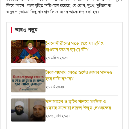
ফিরে আসে। আল মুহিত অভিধানে রয়েছে, যে রোগ, দুঃখ, দুশ্চিন্তা বা
অনুরূপ কোনো কিছু বারবার ফিরে আসে তাকে ঈদ বলা হয়।
আরও পড়ুন
ইবনে সীরীনের মতে স্বপ্নে মা হারিয়ে
যাওয়ার স্বপ্নের ব্যাখ্যা কী?
২০ এপ্রিল ২০২৪
টাকা-পয়সার ক্ষেত্রে স্বর্ণের নেসাব মানদণ্ড
হবে নাকি রূপার?
২৬ মার্চ ২০২৪
খান সাহেব ও মুহিব খানকে ফাসিক ও
গুমরাহ ফতোয়া দারুল উলুম দেওবন্দের
২৯ জানুয়ারি ২০২৪