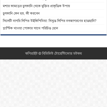
মশার কামড়ের চুলকানি থেকে মুক্তির প্রাকৃতিক উপায়
চুলকানি কেন হয়, কী করবেন
সিলেটি নাগরি লিপির উইকিপিডিয়া: বিস্মৃত লিপির নবজাগরণের হাতছানি?
প্লাস্টিক খাওয়া পোকার সাথে পরিচিত হোন
কপিরাইট ©
বিডিভিউ টোয়েন্টিফোর ডটকম