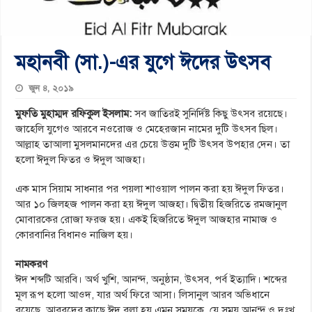
মহানবী (সা.)-এর যুগে ঈদের উৎসব
জুন ৪, ২০১৯
মুফতি মুহাম্মদ রফিকুল ইসলাম:
সব জাতিরই সুনির্দিষ্ট কিছু উৎসব রয়েছে।
জাহেলি যুগেও আরবে নওরোজ ও মেহেরজান নামের দুটি উৎসব ছিল।
আল্লাহ তাআলা মুসলমানদের এর চেয়ে উত্তম দুটি উৎসব উপহার দেন। তা
হলো ঈদুল ফিতর ও ঈদুল আজহা।
এক মাস সিয়াম সাধনার পর পয়লা শাওয়াল পালন করা হয় ঈদুল ফিতর।
আর ১০ জিলহজ পালন করা হয় ঈদুল আজহা। দ্বিতীয় হিজরিতে রমজানুল
মোবারকের রোজা ফরজ হয়। একই হিজরিতে ঈদুল আজহার নামাজ ও
কোরবানির বিধানও নাজিল হয়।
নামকরণ
ঈদ শব্দটি আরবি। অর্থ খুশি, আনন্দ, অনুষ্ঠান, উৎসব, পর্ব ইত্যাদি। শব্দের
মূল রূপ হলো আওদ, যার অর্থ ফিরে আসা। লিসানুল আরব অভিধানে
রয়েছে, আরবদের কাছে ঈদ বলা হয় এমন সময়কে, যে সময় আনন্দ ও দুঃখ