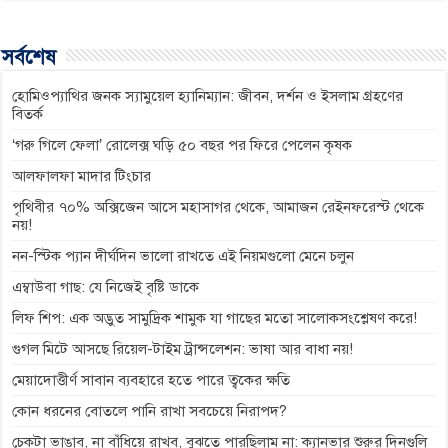
e
s
t
e
y
b
e
s
g
L
সর্বশেষ
o
n
A
r
i
o
g
p
a
n
হোমিওপ্যাথির জনক স্যামুয়েল হ্যানিম্যান: জীবন, দর্শন ও ইসলাম গ্রহণের
বিতর্ক
k
e
p
m
k
‘গরু গিলে ফেলা’ রোলেক্স ঘড়ি ৫০ বছর পর ফিরে পেলেন কৃষক
r
আলফালফা মাদার টিংচার
পৃথিবীর ৭০% অক্সিজেন আসে মহাসাগর থেকে, আমাজন রেইনফরেস্ট থেকে
নয়!
নন-স্টিক প্যান দীর্ঘদিন ভালো রাখতে এই নিয়মগুলো মেনে চলুন
এম্বাউবা গাছ: যে নিজেই বৃষ্টি ডাকে
লিফ শিপ: এক অদ্ভুত সামুদ্রিক শামুক যা গাছের মতো সালোকসংশ্লেষণ করে!
গুগল মিটে আসছে রিয়েল-টাইম ট্রান্সলেশন: ভাষা আর বাধা নয়!
মেয়াদোত্তীর্ণ সাবান ব্যবহারে হতে পারে ত্বকের ক্ষতি
কোন ধরনের বোতলে পানি রাখা সবচেয়ে নিরাপদ?
চেকটা ভাঙাব, না বাঁধিয়ে রাখব, বুঝতে পারছিলাম না: ক্যানভার শুরুর দিনগুলি