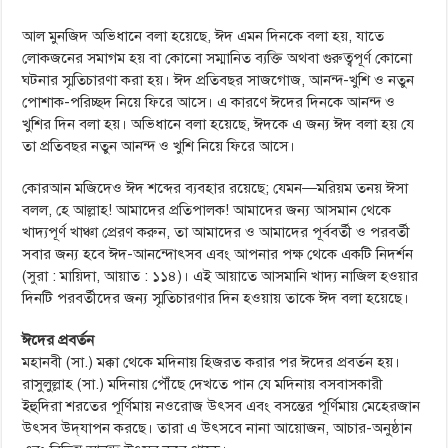
আল মুনজিদ অভিধানে বলা হয়েছে, ঈদ এমন দিনকে বলা হয়, যাতে
লোকজনের সমাগম হয় বা কোনো সম্মানিত ব্যক্তি অথবা গুরুত্বপূর্ণ কোনো
ঘটনার স্মৃতিচারণা করা হয়। ঈদ প্রতিবছর সাজগোজ, আনন্দ-খুশি ও নতুন
পোশাক-পরিচ্ছদ নিয়ে ফিরে আসে। এ কারণে ঈদের দিনকে আনন্দ ও
খুশির দিন বলা হয়। অভিধানে বলা হয়েছে, ঈদকে এ জন্য ঈদ বলা হয় যে
তা প্রতিবছর নতুন আনন্দ ও খুশি নিয়ে ফিরে আসে।
কোরআন মজিদেও ঈদ শব্দের ব্যবহার রয়েছে; যেমন—মরিয়ম তনয় ঈসা
বলল, হে আল্লাহ! আমাদের প্রতিপালক! আমাদের জন্য আসমান থেকে
খাদ্যপূর্ণ খাঞ্চা প্রেরণ করুন, তা আমাদের ও আমাদের পূর্ববর্তী ও পরবর্তী
সবার জন্য হবে ঈদ-আনন্দোৎসব এবং আপনার পক্ষ থেকে একটি নিদর্শন
(সুরা : মায়িদা, আয়াত : ১১৪)। এই আয়াতে আসমানি খাদ্য নাজিল হওয়ার
দিনটি পরবর্তীদের জন্য স্মৃতিচারণার দিন হওয়ায় তাকে ঈদ বলা হয়েছে।
ঈদের প্রবর্তন
মহানবী (সা.) মক্কা থেকে মদিনায় হিজরত করার পর ঈদের প্রবর্তন হয়।
রাসুলুল্লাহ (সা.) মদিনায় পৌঁছে দেখতে পান যে মদিনায় বসবাসকারী
ইহুদিরা শরতের পূর্ণিমায় নওরোজ উৎসব এবং বসন্তের পূর্ণিমায় মেহেরজান
উৎসব উদ্‌যাপন করছে। তারা এ উৎসবে নানা আয়োজন, আচার-অনুষ্ঠান