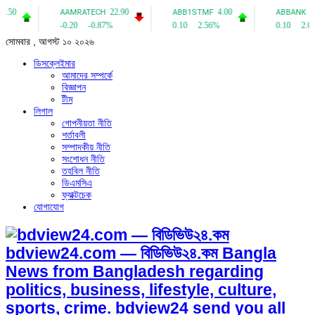
সোমবার , আগস্ট ১০ ২০২৬
ডিসক্লেইমার
আমাদের সম্পর্কে
বিজ্ঞাপন
টীম
লিগাল
গোপনীয়তা নীতি
শর্তাবলী
সম্পাদকীয় নীতি
সংশোধন নীতি
তহবিল নীতি
ডিএমসিএ
ফ্যাক্টচেক
যোগাযোগ
bdview24.com — বিডিভিউ২৪.কম Bangla
News from Bangladesh regarding
politics, business, lifestyle, culture,
sports, crime. bdview24 send you all