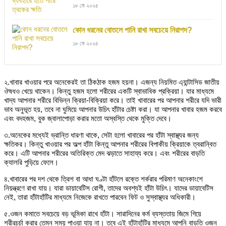
১৮ মে ২০২৫
কোন ধরনের বোতলে পানি রাখা সবচেয়ে নিরাপদ?
১৮ মে ২০২৫
২.খাবার খাওয়ার পরে অনেকেরই তা ঠিকঠাক হজম হয়না। এজন্য নিয়মিত এ্যান্টাসিড জাতীয়
ঔষধও খেয়ে থাকেন। কিন্তু হজম হলো শরীরের একটি স্বাভাবিক প্রক্রিয়া। যার মাধ্যমে
খাদ্য আপনার শরীরে বিভিন্ন ক্রিয়া-বিক্রিয়া করে। তাই খাবারের পর আপনার শরীরে যদি ভারী
ভাব অনুভূত হয়, তবে না ঘুমিয়ে আপনার উচিৎ হাঁটার চেষ্টা করা। যা আপনার খাবার হজম করবে
এবং বদহজম, বুক জ্বালাপোড়া করার মতো অস্বস্তি থেকে মুক্তি দেবে।
৩.অনেকের মধ্যেই ভ্রান্তি ধারণা থাকে, সেটা হলো খাবারের পর হাঁটা স্বাস্থ্যর জন্য
ক্ষতিকর। কিন্তু খাওয়ার পর অল্প হাঁটা কিন্তু আপনার শরীরের বিপাকীয় ক্রিয়াকে ত্বরান্বিত
করে। এটি আপনার শরীরের অতিরিক্ত মেদ ঝড়াতে সাহায্য করে। এবং শরীরের বাড়তি
ক্যালরি পুড়িয়ে ফেলে।
৪.খাবারের পর দশ থেকে ত্রিশ বা আধা ঘণ্টা হাঁটলে রক্তে শর্করার পরিমাণ অনেকাংশে
নিয়ন্ত্রণে রাখা যায়। যারা ডায়াবেটিস রোগী, তাদের অবশ্যই হাঁটা উচিৎ। যাদের ডায়াবেটিস
নেই, তারা হাঁটাহাঁটির মাধ্যমে নিজেকে রাখতে পারবেন ফিট ও সুস্বাস্থ্যর অধিকারী।
৫.ওজন কমাতে সবচেয়ে বড় ভূমিকা রাখে হাঁটা। সারাদিনের কর্ম ব্যস্ততায় জিমে গিয়ে
শরীরচর্চা করার তেমন সময় পাওয়া যায় না। তবে এই হাঁটাহাঁটির মাধ্যমে আপনি বাড়তি ওজন