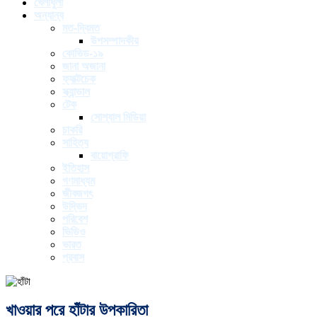
খেলাধুলা
অন্যান্য
মত-দ্বিমত
উপসম্পাদকীয়
কোভিড-১৯
জানা অজানা
ফ্যাক্টচেক
স্ক্যান্ডাল
টেক
সোশ্যাল মিডিয়া
চাকরি
সাহিত্য
বায়োগ্রাফি
ইতিহাস
গণমাধ্যম
জীবজগৎ
উদ্ভিদ
পরিবেশ
ভিডিও
ভারত
প্রবাস
খাওয়ার পরে হাঁটার উপকারিতা