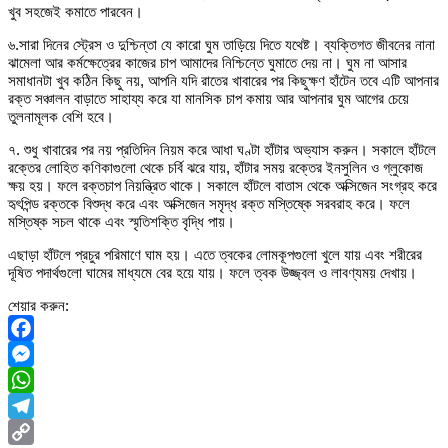
খুব সহজেই কমাতে পারবেন।
৬.সারা দিনের স্ট্রেস ও দুশ্চিন্তা যে কারো ঘুম তাড়িয়ে দিতে যথেষ্ট। ব্যক্তিগত জীবনের নানা
ঝামেলা আর কর্মক্ষেত্রের কাজের চাপ আমাদের নিশ্চিন্তে ঘুমাতে দেয় না। ঘুম না আসার
সমাধানটা খুব কঠিন কিছু নয়, আপনি যদি রাতের খাবারের পর কিছুক্ষণ হাঁটেন তবে এটি আপনার
রক্ত সঞ্চালন বাড়াতে সাহায্য করে যা মানসিক চাপ কমায় আর আপনার ঘুম আগের চেয়ে
তুলনামূলক বেশি হবে।
৭. শুধু খাবারের পর নয় প্রতিদিন নিয়ম করে আধা ঘণ্টা হাঁটার অভ্যাস করুন। সকালে হাঁটলে
রক্তের লোহিত কণিকাগুলো থেকে চর্বি ঝরে যায়, হাঁটার সময় রক্তের ইনসুলিন ও গ্লুকোজ
ক্ষয় হয়। ফলে রক্তচাপ নিয়ন্ত্রিত থাকে। সকালে হাঁটলে বাতাস থেকে অক্সিজেন সংগ্রহ করে
হৃৎপিন্ড রক্তকে বিশুদ্ধ করে এবং অক্সিজেন সমৃদ্ধ রক্ত মস্তিষ্কে সরবরাহ করে। ফলে
মস্তিষ্ক সচল থাকে এবং স্মৃতিশক্তি বৃদ্ধি পায়।
এছাড়া হাঁটলে প্রচুর পরিমাণে ঘাম হয়। এতে ত্বকের লোমকূপগুলো খুলে যায় এবং শরীরের
দূষিত পদার্থগুলো ঘামের মাধ্যমে বের হয়ে যায়। ফলে ত্বক উজ্জ্বল ও লাবণ্যময় দেখায়।
শেয়ার করুন:
Facebook
Messenger
WhatsApp
Telegram