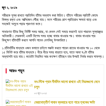
জুন ২, ২০১৯
শরীরকে সুস্থ রাখতে প্রতিদিন হাঁটার অভ্যাস করা উচিত। হাঁটলে শরীরের প্রতিটি কোষে
বিশুদ্ধ রক্ত এবং অক্সিজেন পৌঁছে যায়। ফলে শরীরের রোগ প্রতিরোধ ক্ষমতা বাড়ে এবং
সহজেই অসুখে পড়ার প্রবণতা কমে।
সাধারণত হঁটার কিছু নির্দিষ্ট সময় আছে, যা কেবল সেই সময়ে করলেই হতে পারবেন সুস্বাস্থ্যর
অধিকারী। সেরকমই একটি বিশেষ সময় হচ্ছে খাবার খাওয়ার পর। খাবার খাওয়ার পরে
কিছুক্ষণ হাঁটাহাঁটি করলে আপনি পাবেন বেশকিছু উপকারিতা।
১.হাঁটাহাঁটির মাধ্যমে ওজন কমাতে চাইলে শুরুটা করতে পারেন রাতের খাওয়ার পর ১০ থেকে
১৫ মিনিট করে হাঁটার মাধ্যমে। ধীরে ধীরে সময় বাড়াতে হবে, যাতে আধা ঘণ্টা হাঁটার
অভ্যাসটা হয়ে যায়। কতোটা নিয়মিত আর কতক্ষণ হাঁটছেন তার উপরই নির্ভর করবে সাফল্য।
আরও পড়ুন
নন-স্টিক প্যান দীর্ঘদিন ভালো রাখতে এই নিয়মগুলো মেনে
চলুন
০৩ জুন ২০২৫
মেয়াদোত্তীর্ণ সাবান ব্যবহারে হতে পারে ত্বকের ক্ষতি