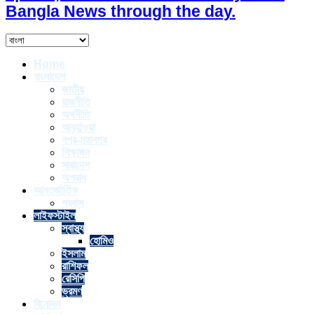
Bangla News through the day.
Home
বাংলাদেশ
জাতীয়
রাজনীতি
অর্থনীতি
আবহাওয়া
নগর-মহানগর
শিক্ষাঙ্গন
সারাদেশ
অপরাধ
আন্তর্জাতিক
প্রবাস
লাইফস্টাইল
স্বাস্থ্য
হোমিও
ইসলাম
রাশিফল
রেসিপি
ভ্রমণ
বিনোদন