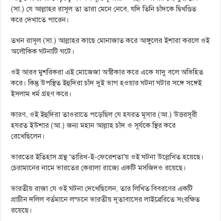
(সা.) যে আল্লাহর রাসূল তা তারা মেনে নেবে, যদি তিনি চাঁদকে দ্বিখণ্ডিত
করে দেখাতে পারেন।
তখন রাসূল (সা.) আল্লাহর কাছে মোনাজাত করে আঙ্গুলের ইশারা করলে ওই
অলৌকিক ঘটনাটি ঘটে।
ওই আরব মুশরিকরা এই মোজেজা অস্বীকার করে একে যাদু বলে অভিহিত
করে। কিন্তু উপস্থিত ইহুদিরা চাঁদ দুই ভাগ হওয়ার ঘটনা ঘটার সঙ্গে সঙ্গেই
ইসলাম ধর্ম গ্রহণ করে।
কারণ, ওই ইহুদিরা তাওরাতে পড়েছিল যে হযরত মূসার (আ.) উত্তরসূরী
হযরত ইউশার (আ.) জন্য মহান আল্লাহ চাঁদ ও সূর্যকে স্থির করে
রেখেছিলেন।
ভারতের ইতিহাস গ্রন্থ ‘তারিখ-ই-ফেরেশতা’য় ওই ঘটনা উল্লেখিত হয়েছে।
চেরামানের নামে ভারতের কেরালা রাজ্যে একটি মসজিদও রয়েছে।
ভারতীয় রাজা যে ওই ঘটনা দেখেছিলেন, তার লিখিত বিবরণের একটি
প্রাচীন দলিল বর্তমানে লন্ডনে ভারতীয় দূতাবাসের লাইব্রেরিতে সংরক্ষিত
রয়েছে।