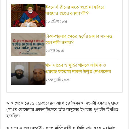
ইবনে সীরীনের মতে স্বপ্নে মা হারিয়ে
যাওয়ার স্বপ্নের ব্যাখ্যা কী?
২০ এপ্রিল ২০২৪
টাকা-পয়সার ক্ষেত্রে স্বর্ণের নেসাব মানদণ্ড
হবে নাকি রূপার?
২৬ মার্চ ২০২৪
খান সাহেব ও মুহিব খানকে ফাসিক ও
গুমরাহ ফতোয়া দারুল উলুম দেওবন্দের
২৯ জানুয়ারি ২০২৪
আজ থেকে ১৪৪১ চন্দ্রবছরেরও আগে ১৪ জিলহজ বিশ্বনবী হযরত মুহাম্মদ
(সা.)’র মোজেযার প্রকাশ হিসেবে তাঁর আঙ্গুলের ইশারায় পূর্ণ চাঁদ দ্বিখণ্ডিত
হয়েছিল।
আবু জেহেলের নেতৃত্বে একদল মূর্তিপূজারী ও ইহুদি জানায় যে, মুহাম্মাদ