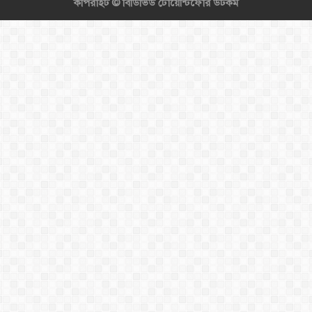
কপিরাইট ©
বিডিভিউ টোয়েন্টিফোর ডটকম