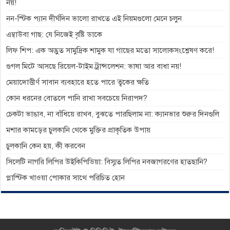
নয়!
নন-স্টিক প্যান দীর্ঘদিন ভালো রাখতে এই নিয়মগুলো মেনে চলুন
এম্বাউবা গাছ: যে নিজেই বৃষ্টি ডাকে
লিফ শিপ: এক অদ্ভুত সামুদ্রিক শামুক যা গাছের মতো সালোকসংশ্লেষণ করে!
গুগল মিটে আসছে রিয়েল-টাইম ট্রান্সলেশন: ভাষা আর বাধা নয়!
মেয়াদোত্তীর্ণ সাবান ব্যবহারে হতে পারে ত্বকের ক্ষতি
কোন ধরনের বোতলে পানি রাখা সবচেয়ে নিরাপদ?
চেকটা ভাঙাব, না বাঁধিয়ে রাখব, বুঝতে পারছিলাম না: ক্যানভার শুরুর দিনগুলি
মশার কামড়ের চুলকানি থেকে মুক্তির প্রাকৃতিক উপায়
চুলকানি কেন হয়, কী করবেন
সিলেটি নাগরি লিপির উইকিপিডিয়া: বিস্মৃত লিপির নবজাগরণের হাতছানি?
প্লাস্টিক খাওয়া পোকার সাথে পরিচিত হোন