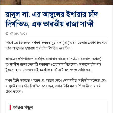
রাসুল সা. এর আঙ্গুলের ইশারায় চাঁদ
দিখন্ডিত, এক ভারতীয় রাজা সাক্ষী
মে ১৮, ২০১৯
আগে ১৪ জিলহজ বিশ্বনবী হযরত মুহাম্মদ (সা.)’র মোজেযার প্রকাশ হিসেবে
তাঁর আঙ্গুলের ইশারায় পূর্ণ চাঁদ দ্বিখণ্ডিত হয়েছিল।
ভারতের দক্ষিণাঞ্চলে অবস্থিত মালাবার রাজ্যের (বর্তমান কেরালা অঞ্চল)
তৎকালীন রাজা চক্রবর্তী ফারমাস (চেরামান পিরুমেল) আকাশে চাঁদ দুই
টুকরো হয়ে যাওয়ার ওই অলৌকিক ঘটনাটি স্বচক্ষে দেখেছিলেন।
যখন তিনি জানতে পারেন যে, আরব দেশে শেষ নবীর আবির্ভাব ঘটেছে এবং
রাসুলই (সা.) চাঁদ দ্বিখণ্ডিত করেছেন, তখন তিনি মক্কায় গিয়ে ইসলাম ধর্ম
গ্রহণ করেন।
আরও পড়ুন