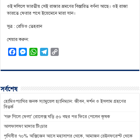
ওই দলিলে ভারতীয় সেই রাজার ভ্রমণের বিস্তারিত বর্ণনা আছে। ওই রাজা
ভারতে ফেরার পথে ইয়েমেনে মারা যান।
সূত্র : রেডিও তেহরান
শেয়ার করুন:
F
M
W
T
C
a
e
h
e
o
c
s
a
l
p
e
s
t
e
y
b
e
s
g
L
সর্বশেষ
o
n
A
r
i
o
g
p
a
n
হোমিওপ্যাথির জনক স্যামুয়েল হ্যানিম্যান: জীবন, দর্শন ও ইসলাম গ্রহণের
বিতর্ক
k
e
p
m
k
‘গরু গিলে ফেলা’ রোলেক্স ঘড়ি ৫০ বছর পর ফিরে পেলেন কৃষক
r
আলফালফা মাদার টিংচার
পৃথিবীর ৭০% অক্সিজেন আসে মহাসাগর থেকে, আমাজন রেইনফরেস্ট থেকে