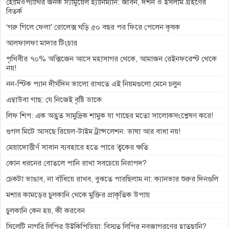
o
g
p
a
n
হোমিওপ্যাথির জনক স্যামুয়েল হ্যানিম্যান: জীবন, দর্শন ও ইসলাম গ্রহণের
বিতর্ক
k
e
p
m
k
‘গরু গিলে ফেলা’ রোলেক্স ঘড়ি ৫০ বছর পর ফিরে পেলেন কৃষক
r
আলফালফা মাদার টিংচার
পৃথিবীর ৭০% অক্সিজেন আসে মহাসাগর থেকে, আমাজন রেইনফরেস্ট থেকে
নয়!
নন-স্টিক প্যান দীর্ঘদিন ভালো রাখতে এই নিয়মগুলো মেনে চলুন
এম্বাউবা গাছ: যে নিজেই বৃষ্টি ডাকে
লিফ শিপ: এক অদ্ভুত সামুদ্রিক শামুক যা গাছের মতো সালোকসংশ্লেষণ করে!
গুগল মিটে আসছে রিয়েল-টাইম ট্রান্সলেশন: ভাষা আর বাধা নয়!
মেয়াদোত্তীর্ণ সাবান ব্যবহারে হতে পারে ত্বকের ক্ষতি
কোন ধরনের বোতলে পানি রাখা সবচেয়ে নিরাপদ?
চেকটা ভাঙাব, না বাঁধিয়ে রাখব, বুঝতে পারছিলাম না: ক্যানভার শুরুর দিনগুলি
মশার কামড়ের চুলকানি থেকে মুক্তির প্রাকৃতিক উপায়
চুলকানি কেন হয়, কী করবেন
সিলেটি নাগরি লিপির উইকিপিডিয়া: বিস্মৃত লিপির নবজাগরণের হাতছানি?