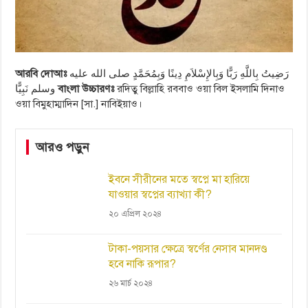
আরবি দোআঃ
رَضِيتُ بِاللَّهِ رَبًّا وَبِالإِسْلاَمِ دِينًا وَبِمُحَمَّدٍ صلى الله عليه
وسلم نَبِيًّا
বাংলা উচ্চারণঃ
রদিতু বিল্লাহি রববাও ওয়া বিল ইসলামি দিনাও
ওয়া বিমুহাম্মাদিন [সা.] নাবিইয়াও।
আরও পড়ুন
ইবনে সীরীনের মতে স্বপ্নে মা হারিয়ে
যাওয়ার স্বপ্নের ব্যাখ্যা কী?
২০ এপ্রিল ২০২৪
টাকা-পয়সার ক্ষেত্রে স্বর্ণের নেসাব মানদণ্ড
হবে নাকি রূপার?
২৬ মার্চ ২০২৪