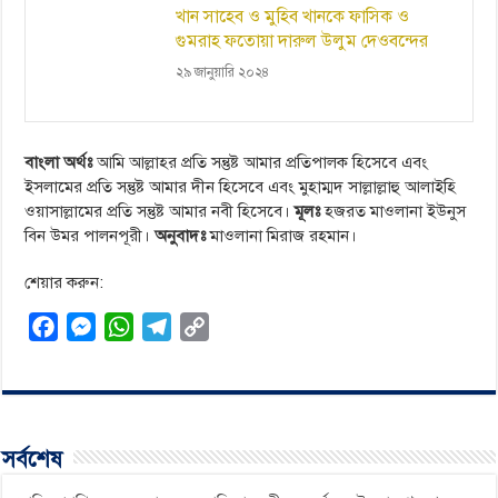
খান সাহেব ও মুহিব খানকে ফাসিক ও
গুমরাহ ফতোয়া দারুল উলুম দেওবন্দের
২৯ জানুয়ারি ২০২৪
বাংলা অর্থঃ
আমি আল্লাহর প্রতি সন্তুষ্ট আমার প্রতিপালক হিসেবে এবং
ইসলামের প্রতি সন্তুষ্ট আমার দীন হিসেবে এবং মুহাম্মদ সাল্লাল্লাহু আলাইহি
ওয়াসাল্লামের প্রতি সন্তুষ্ট আমার নবী হিসেবে।
মূলঃ
হজরত মাওলানা ইউনুস
বিন উমর পালনপূরী।
অনুবাদঃ
মাওলানা মিরাজ রহমান।
শেয়ার করুন:
F
M
W
T
C
a
e
h
e
o
c
s
a
l
p
e
s
t
e
y
b
e
s
g
L
সর্বশেষ
o
n
A
r
i