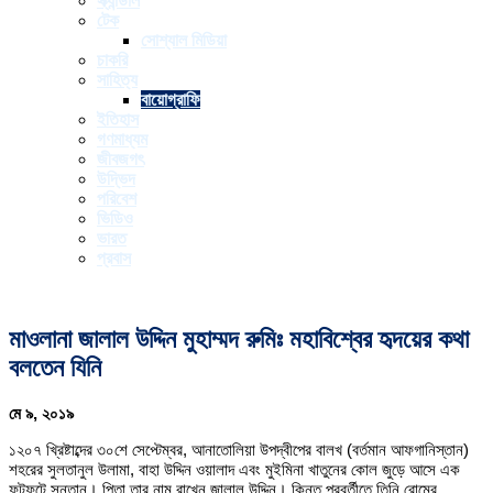
স্ক্যান্ডাল
টেক
সোশ্যাল মিডিয়া
চাকরি
সাহিত্য
বায়োগ্রাফি
ইতিহাস
গণমাধ্যম
জীবজগৎ
উদ্ভিদ
পরিবেশ
ভিডিও
ভারত
প্রবাস
মাওলানা জালাল উদ্দিন মুহাম্মদ রুমিঃ মহাবিশ্বের হৃদয়ের কথা
বলতেন যিনি
মে ৯, ২০১৯
১২০৭ খ্রিষ্টাব্দের ৩০শে সেপ্টেম্বর, আনাতোলিয়া উপদ্বীপের বালখ (বর্তমান আফগানিস্তান)
শহরের সুলতানুল উলামা, বাহা উদ্দিন ওয়ালাদ এবং মুইমিনা খাতুনের কোল জুড়ে আসে এক
ফুটফুটে সন্তান। পিতা তার নাম রাখেন জালাল উদ্দিন। কিন্তু পরবর্তীতে তিনি রোমের