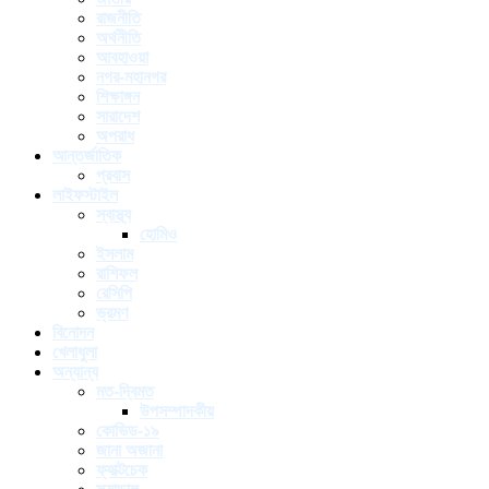
রাজনীতি
অর্থনীতি
আবহাওয়া
নগর-মহানগর
শিক্ষাঙ্গন
সারাদেশ
অপরাধ
আন্তর্জাতিক
প্রবাস
লাইফস্টাইল
স্বাস্থ্য
হোমিও
ইসলাম
রাশিফল
রেসিপি
ভ্রমণ
বিনোদন
খেলাধুলা
অন্যান্য
মত-দ্বিমত
উপসম্পাদকীয়
কোভিড-১৯
জানা অজানা
ফ্যাক্টচেক