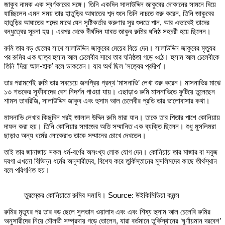
জাকুব নামক এক স্বর্ণকারের সঙ্গে। তিনি একদিন সালাউদ্দিন জাকুবের দোকানের সামনে দিয়ে
যাচ্ছিলেন এমন সময় তার হাতুড়ির আঘাতের শব্দ শুনে তিনি নাচতে শুরু করেন, তিনি জাকুবের
হাতুড়ির আঘাতের শব্দের মাঝে যেন সৃষ্টিকর্তার করুণার সুর শুনতে পান, আর এভাবেই তাদের
বন্ধুত্বের সূচনা হয়। এরপর থেকে দীর্ঘদিন যাবত জাকুব রুমির ঘনিষ্ঠ সহচরী হয়ে ছিলেন।
রুমি তার বড় ছেলের সাথে সালাউদ্দিন জাকুবের মেয়ের বিয়ে দেন। সালাউদ্দিন জাকুবের মৃত্যুর
পর রুমির এক ছাত্র হুসাম আল চেলেবীর সাথে তার ঘনিষ্ঠতা গড়ে ওঠে। হুসাম আল চেলেবীকে
তিনি ‘দিয়া আল-হাক’ বলে ডাকতেন। যার অর্থ ছিল ‘সত্যের প্রদীপ’।
তার পরামর্শেই রুমি তার সবচেয়ে জনপ্রিয় গ্রন্থ ‘মাসনাভি’ লেখা শুরু করেন। মাসনাভির মাঝে
১৩ শতকের সূফীবাদের বেশ নিদর্শন পাওয়া যায়। এছাড়াও রুমি মাসনাভিতে ফুটিয়ে তুলেছেন
শামস তাবরিজি, সালাউদ্দিন জাকুব এবং হুসাম আল চেলেবীর প্রতি তার ভালোবাসার কথা।
মাসনাভি লেখার কিছুদিন পরই জালাল উদ্দিন রুমি মারা যান। তাকে তার পিতার পাশে কোনিয়ায়
দাফন করা হয়। তিনি কোনিয়ার সমাজের অতি সম্মানিত এক ব্যক্তি ছিলেন। শুধু মুসলিমরা
ছাড়াও অন্য ধর্মের লোকেরাও তাকে সম্মানের চোখে দেখতেন।
তাই তার জানাজায় সকল ধর্ম-বর্ণের অসংখ্য লোক যোগ দেন। কোনিয়ায় তার মাজার বা সবুজ
দরগা এখনো বিভিন্ন ধর্মের অনুসারীদের, বিশেষ করে তুর্কিস্তানের মুসলিমদের কাছে তীর্থস্থান
বলে পরিগণিত হয়।
তুরস্কের কোনিয়াতে রুমির সমাধি। Source: উইকিমিডিয়া কমন্স
রুমির মৃত্যুর পর তার বড় ছেলে সুলতান ওয়ালাদ এবং এবং শিষ্য হুসাম আল চেলেবি রুমির
অনুসারীদের নিয়ে মৌলভী সম্প্রদায় গড়ে তোলেন, যারা বর্তমানে তুর্কিস্থানের ‘ঘূর্ণায়মান দরবেশ’