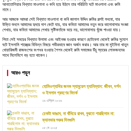
আনাতোলিয়ার বিখ্যাত মাওলানা ও কবি হয়ে উঠলে তার পরিচিতি ঘটে মাওলানা এবং রুমি
নামে।
আর আজকে আমরা সেই বিখ্যাত মাওলানা বা কবি জালাল উদ্দিন রুমির গল্পই শুনবো, যার
উক্তি শুনলে আমাদের হৃদয়ে দাগ কেটে যায়, যার কবিতা আমাদের নতুন করে ভালোবাসার সংজ্ঞা
শেখায়, যার কবিতা আমাদের শেখায় সৃষ্টিকর্তাকে ভয়ে নয়, ভালোবাসায় খুঁজে পাওয়া যায়।
পিতা সেই সময়ের বিখ্যাত উলামা এবং আইনজ্ঞ হওয়ার কারণে ছোটবেলা থেকেই রুমির সুযোগ
ঘটে ইসলামি শাস্ত্রের বিভিন্ন বিষয়ে গভীরভাবে জ্ঞান অর্জন করার। আর তার মা মুইমিনা খাতুন
খোয়ারিজমী রাজবংশের বংশধর হওয়ায় শৈশব থেকেই রুমি সমাজের উঁচু স্তরের লোকজনদের
সাথে মিলেমিশে বড় হতে থাকেন।
আরও পড়ুন
হোমিওপ্যাথির জনক স্যামুয়েল হ্যানিম্যান: জীবন, দর্শন
ও ইসলাম গ্রহণের বিতর্ক
২৯ এপ্রিল ২০২৬
চেকটা ভাঙাব, না বাঁধিয়ে রাখব, বুঝতে পারছিলাম না:
ক্যানভার শুরুর দিনগুলি
০৫ মে ২০২৫