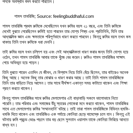
পলকে অবস্থান বদল করতে পারতেন।
শামস তাবরিজি; Source: feelingbuddhaful.com
শামস তাবরিজি প্রথম রুমিকে দেখেছিলেন যখন রুমির বয়স ২১ বছর, এবং তিনি রুমিকে
দেখেই বুঝতে পেরেছিলেন রুমিই হতে পারবেন তার যোগ্য শিষ্য এবং প্রতিনিধি, যিনি তার
আধ্যাত্মিক জ্ঞান এবং ক্ষমতাকে পরিপূর্ণভাবে ধারণ করতে পারবেন। কিন্তু রুমির বয়স তখন কম
থাকায় তিনি তখন রুমিকে ধরা দেননি।
তাই রুমির বয়স যখন চল্লিশ হয় এবং সেই আধ্যাত্মিকতা ধারণ করার জন্য তিনি যোগ্য হয়ে
ওঠেন, তখন শামস তাবরিজি আবার তাকে খুঁজে বের করেন। রুমিও শামস তাবরিজির সাক্ষাৎ
পেয়ে অভিভূত হয়ে পড়েন।
তিনি বুঝতে পারেন এতদিন যে জীবন, যে বিশ্বাস নিয়ে তিনি বেঁচে ছিলেন, তার বাইরেও অনেক
কিছু আছে। অনেক কিছু তার বোঝার ও ধারণ করার আছে। তাই তিনি শামস তাবরিজিকে
তিনি তার বাড়িতে নিয়ে আসেন। তার সাথে দীর্ঘক্ষণ একান্ত সময় কাটাতে থাকেন এবং শিক্ষা
গ্রহণ করতে থাকেন।
কিন্তু শামস তাবরিজির সাথে রুমির মেলামেশার এই বাড়াবাড়ি সকলে ভালোভাবে নিতে
পারেনি। তার পরিবার এবং সমাজের উঁচু স্তরের লোকেরা মনে করতে থাকেন, শামস তাবরিজির
সাথে এত মেলামেশায় রুমির ‘সম্মানহানি’ ঘটছে। তাই তারা শামস তাবরিজিকে বিভিন্ন হুমকি-
ধমকি দিতে থাকেন এবং তাবরিজিও এক পর্যায়ে কোনিয়া ছেড়ে দামেস্কে চলে যান। কিন্তু এই
ঘটনায় রুমি প্রচন্ড ভেঙে পড়লে তার বড় ছেলে সুলতান ওয়ালাদ তাকে কোনিয়া ফিরিয়ে আনতে
বাধ্য হন।