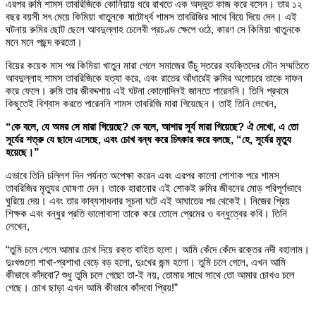
এরপর রুমি শামস তাবরিজিকে কোনিয়ায় ধরে রাখতে এক অদ্ভুত কাজ করে বসেন। তার ১২
বছর বয়সী সৎ মেয়ে কিমিয়া খাতুনকে ষাটোর্ধ্ব শামস তাবরিজির সাথে বিয়ে দিয়ে দেন। এই
ঘটনায় রুমির ছোট ছেলে আবদুল্লাহ চেলেবী প্রচণ্ড ক্ষেপে ওঠে, কারণ সে কিমিয়া খাতুনকে
মনে মনে পছন্দ করতো।
বিয়ের কয়েক মাস পর কিমিয়া খাতুন মারা গেলে সমাজের উঁচু স্তরের ব্যক্তিদের মৌন সম্মতিতে
আবদুল্লাহ শামস তাবরিজিকে হত্যা করে, এবং রাতের আঁধারেই রুমির অগোচরে তাকে দাফন
করে ফেলে। রুমি তার জীবদ্দশায় এই ঘটনা কোনোদিনই জানতে পারেননি। তিনি প্রথমে
কিছুতেই বিশ্বাস করতে পারেননি শামস তাবরিজি মারা গিয়েছেন। তাই তিনি লেখেন,
“কে বলে, যে অমর সে মারা গিয়েছে? কে বলে, আশার সূর্য মারা গিয়েছে? ঐ দেখো, এ তো
সূর্যের শত্রু যে ছাদে এসেছে, এবং চোখ বন্ধ করে চিৎকার করে বলছে, “হে, সূর্যের মৃত্যু
হয়েছে।”
এভাবে তিনি চল্লিশ দিন পর্যন্ত অপেক্ষা করেন এবং এরপর কালো পোশাক পরে শামস
তাবরিজির মৃত্যুর ঘোষণা দেন। তাকে হারানোর এই শোকই রুমির জীবনের মোড় পরিপূর্ণভাবে
ঘুরিয়ে দেয়। এবং তার কাব্যসাধনার সূচনা ঘটে এই আঘাতের পর থেকেই। নিজের প্রিয়
শিক্ষক এবং বন্ধুর প্রতি ভালোবাসা তাকে করে তোলে প্রেমের ও বন্ধুত্বের কবি। তিনি
লেখেন,
“তুমি চলে গেলে আমার চোখ দিয়ে রক্ত বাহিত হলো। আমি কেঁদে কেঁদে রক্তের নদী বহালাম।
দুঃখগুলো শাখা-প্রশাখা বেড়ে বড় হলো, দুঃখের জন্ম হলো। তুমি চলে গেলে, এখন আমি
কীভাবে কাঁদবো? শুধু তুমি চলে গেছো তা-ই নয়, তোমার সাথে সাথে তো আমার চোখও চলে
গেছে। চোখ ছাড়া এখন আমি কীভাবে কাঁদবো প্রিয়!”