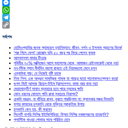
Facebook
Messenger
WhatsApp
Telegram
Copy
সর্বশেষ
Link
হোমিওপ্যাথির জনক স্যামুয়েল হ্যানিম্যান: জীবন, দর্শন ও ইসলাম গ্রহণের বিতর্ক
‘গরু গিলে ফেলা’ রোলেক্স ঘড়ি ৫০ বছর পর ফিরে পেলেন কৃষক
আলফালফা মাদার টিংচার
পৃথিবীর ৭০% অক্সিজেন আসে মহাসাগর থেকে, আমাজন রেইনফরেস্ট থেকে নয়!
নন-স্টিক প্যান দীর্ঘদিন ভালো রাখতে এই নিয়মগুলো মেনে চলুন
এম্বাউবা গাছ: যে নিজেই বৃষ্টি ডাকে
লিফ শিপ: এক অদ্ভুত সামুদ্রিক শামুক যা গাছের মতো সালোকসংশ্লেষণ করে!
গুগল মিটে আসছে রিয়েল-টাইম ট্রান্সলেশন: ভাষা আর বাধা নয়!
মেয়াদোত্তীর্ণ সাবান ব্যবহারে হতে পারে ত্বকের ক্ষতি
কোন ধরনের বোতলে পানি রাখা সবচেয়ে নিরাপদ?
চেকটা ভাঙাব, না বাঁধিয়ে রাখব, বুঝতে পারছিলাম না: ক্যানভার শুরুর দিনগুলি
মশার কামড়ের চুলকানি থেকে মুক্তির প্রাকৃতিক উপায়
চুলকানি কেন হয়, কী করবেন
সিলেটি নাগরি লিপির উইকিপিডিয়া: বিস্মৃত লিপির নবজাগরণের হাতছানি?
প্লাস্টিক খাওয়া পোকার সাথে পরিচিত হোন