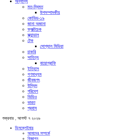
অন্যান্য
মত-দ্বিমত
উপসম্পাদকীয়
কোভিড-১৯
জানা অজানা
ফ্যাক্টচেক
স্ক্যান্ডাল
টেক
সোশ্যাল মিডিয়া
চাকরি
সাহিত্য
বায়োগ্রাফি
ইতিহাস
গণমাধ্যম
জীবজগৎ
উদ্ভিদ
পরিবেশ
ভিডিও
ভারত
প্রবাস
শুক্রবার , আগস্ট ৭ ২০২৬
ডিসক্লেইমার
আমাদের সম্পর্কে
বিজ্ঞাপন