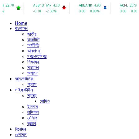
Home
বাংলাদেশ
জাতীয়
রাজনীতি
অর্থনীতি
আবহাওয়া
নগর-মহানগর
শিক্ষাঙ্গন
সারাদেশ
অপরাধ
আন্তর্জাতিক
প্রবাস
লাইফস্টাইল
স্বাস্থ্য
হোমিও
ইসলাম
রাশিফল
রেসিপি
ভ্রমণ
বিনোদন
খেলাধুলা