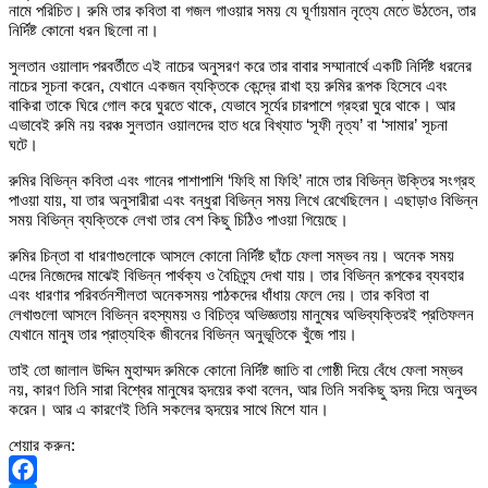
নামে পরিচিত। রুমি তার কবিতা বা গজল গাওয়ার সময় যে ঘূর্ণায়মান নৃত্যে মেতে উঠতেন, তার
নির্দিষ্ট কোনো ধরন ছিলো না।
সুলতান ওয়ালাদ পরবর্তীতে এই নাচের অনুসরণ করে তার বাবার সম্মানার্থে একটি নির্দিষ্ট ধরনের
নাচের সূচনা করেন, যেখানে একজন ব্যক্তিকে কেন্দ্রে রাখা হয় রুমির রূপক হিসেবে এবং
বাকিরা তাকে ঘিরে গোল করে ঘুরতে থাকে, যেভাবে সূর্যের চারপাশে গ্রহরা ঘুরে থাকে। আর
এভাবেই রুমি নয় বরঞ্চ সুলতান ওয়ালদের হাত ধরে বিখ্যাত ‘সূফী নৃত্য’ বা ‘সামার’ সূচনা
ঘটে।
রুমির বিভিন্ন কবিতা এবং গানের পাশাপাশি ‘ফিহি মা ফিহি’ নামে তার বিভিন্ন উক্তির সংগ্রহ
পাওয়া যায়, যা তার অনুসারীরা এবং বন্ধুরা বিভিন্ন সময় লিখে রেখেছিলেন। এছাড়াও বিভিন্ন
সময় বিভিন্ন ব্যক্তিকে লেখা তার বেশ কিছু চিঠিও পাওয়া গিয়েছে।
রুমির চিন্তা বা ধারণাগুলোকে আসলে কোনো নির্দিষ্ট ছাঁচে ফেলা সম্ভব নয়। অনেক সময়
এদের নিজেদের মাঝেই বিভিন্ন পার্থক্য ও বৈচিত্র্য দেখা যায়। তার বিভিন্ন রূপকের ব্যবহার
এবং ধারণার পরিবর্তনশীলতা অনেকসময় পাঠকদের ধাঁধায় ফেলে দেয়। তার কবিতা বা
লেখাগুলো আসলে বিভিন্ন রহস্যময় ও বিচিত্র অভিজ্ঞতায় মানুষের অভিব্যক্তিরই প্রতিফলন
যেখানে মানুষ তার প্রাত্যহিক জীবনের বিভিন্ন অনুভূতিকে খুঁজে পায়।
তাই তো জালাল উদ্দিন মুহাম্মদ রুমিকে কোনো নির্দিষ্ট জাতি বা গোষ্ঠী দিয়ে বেঁধে ফেলা সম্ভব
নয়, কারণ তিনি সারা বিশ্বের মানুষের হৃদয়ের কথা বলেন, আর তিনি সবকিছু হৃদয় দিয়ে অনুভব
করেন। আর এ কারণেই তিনি সকলের হৃদয়ের সাথে মিশে যান।
শেয়ার করুন: