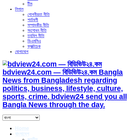
টীম
লিগাল
গোপনীয়তা নীতি
শর্তাবলী
সম্পাদকীয় নীতি
সংশোধন নীতি
তহবিল নীতি
ডিএমসিএ
ফ্যাক্টচেক
যোগাযোগ
bdview24.com — বিডিভিউ২৪.কম Bangla
News from Bangladesh regarding
politics, business, lifestyle, culture,
sports, crime. bdview24 send you all
Bangla News through the day.
Home
বাংলাদেশ
জাতীয়