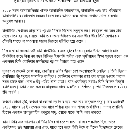
তুরস্কের বুকাতে রুমির ভাস্কর্য; Source: উইকিমিডিয়া কমন্স
১২২৮ সালে আনাতোলিয়ার শাসক আলাউদ্দিন কায়কোবাদ, বাহাউদ্দিন এবং তার পরিবারকে
আনাতোলিয়ার কোনিয়ায় নিমন্ত্রণ দিয়ে নিয়ে আসেন এবং তাদের সেখানে থেকে যাওয়ার
অনুরোধ জানান।
বাহাউদ্দিন সেখানের মাদ্রাসার প্রধান শিক্ষক হিসেবে নিযুক্ত হন। কিছুদিন পর তিনি মারা
গেলে মাত্র ২৫ বছর বয়সে রুমি তার স্থলাভিষিক্ত হন এবং ধীরে ধীরে তিনি সেখানকার
মৌলভী সাহেব বা মাওলানা সাহেব হিসেবে পরিচিত হয়ে ওঠেন।
শিক্ষক থাকা অবস্থাতেই রুমি বাহাউদ্দিনের এক ছাত্র সৈয়দ বুরহান উদ্দিন মোহাক্কিকি
তীরমিযির কাছে টানা নয় বছর বিভিন্ন ইসলামি শরীয়া এবং সূফীবাদের শিক্ষা গ্রহণ করেন এবং
একসময় তিনি কোনিয়ার মসজিদের প্রধান বিচারক হয়ে ওঠেন।
সুতরাং এ থেকেই বোঝা যায়, কোনিয়ায় রুমির জীবন বেশ ভালোমতোই চলছিল। তিনি ছিলেন
কোনিয়ার উঁচু স্তরের সম্মানিত ব্যক্তি। কোনিয়ার তখনকার রাজা তার ছাত্র হওয়ায় অনেক
সময় তাকে রাজা থেকেও উঁচু পর্যায়ে মানা হতো। তবে এতকিছুর মাঝেও তিনি ছিলেন কিছুটা
ব্যতিক্রম। তিনি সকল স্তরের মানুষদের সাথে অবলীলায় মিশতেন। শ্রেণিবৈষম্য তার মধ্যে
ঠাঁই পায়নি।
কখনো কোনো মুচি, কখনো বা কোনো স্বর্ণকার হয়ে যেত তার অন্তরঙ্গ বন্ধু। আর এভাবেই
১২৪৪ সালের ১৫ই নভেম্বর তার সাথে পরিচয় হয়ে যায় শামস তাবরিজির। শামস তাবরিজি
ছিলেন একজন চালচুলোহীন ভবঘুরে সাধু, লোকে যাকে ‘পাখি’ বলে ডাকতো।
কারণ তিনি এক জায়গায় বেশিদিন স্থির থাকতে পারতেন না আর প্রচলিত ছিল, তাকে
একইসময় দুই জায়গায় দেখা যেত, যাতে মনে হতো তিনি উড়ে বা নিজের ইচ্ছামতো চোখের