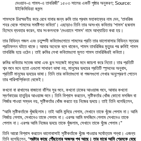
দেওয়ান-এ শামস-এ তাবরিজী” ১৫০৩ সালের একটি পৃষ্ঠার অনুকরণ; Source:
উইকিমিডিয়া কমন্স
শামসকে চিরস্মরণীয় করে রেখে যাবার জন্য রুমি তার প্রথম মহাকাব্যের নাম দেন, ‘তাবরিজ
শহর থেকে শামসের সমষ্টিগত কবিতা’। এছাড়াও তিনি তার অসংখ্য কবিতায় ‘শামস’ ছদ্মনাম
হিসেবে ব্যবহার করেন, যার সংকলনকে ‘দেওয়ানে শামস’ নামে আখ্যায়িত করা হয়।
তার বিভিন্ন গজল এবং চতুষ্পদী কবিতাগুলোতে শামসের প্রতি তার ভালোবাসার বিভিন্ন স্তরের
প্রতিফলন ঘটতে থাকে। আবার অনেকে বলে থাকেন, শামস তাবরিজির মৃত্যুর পর রুমিই শামস
তাবরিজি হয়ে ওঠেন। তাই রুমির লেখা কবিতাগুলো মূলত শামস তাবরিজিরই কবিতা।
রুমির কবিতার সতেজ ভাষা এবং ছন্দ সহজেই মানুষের মনে জায়গা করে নিতো। তার প্রতিটি
শব্দ শুনে মনে হতো এগুলো সাধারণ ভাষা নয়, মানুষের হৃদয়ের প্রতিটি স্পন্দনের অনুবাদ,
প্রতিটি মানুষের হৃদয়ের ভাষা। তিনি তার কবিতাগুলো বা গজলগুলো লেখার অনুপ্রেরণা পেতেন
তার পারিপার্শ্বিকতা থেকেই।
কখনো বা রাখালের বাজানো বাঁশির সুর শুনে, কখনো ঢাকের আওয়াজ শুনে, আবার কখনো
স্বর্ণকারের হাতুড়ির আওয়াজ শুনে। তিনি বিশ্বাস করতেন, সৃষ্টিকর্তার খোঁজ কোনো মসজিদ বা
গির্জার পাওয়া সম্ভব নয়, সৃষ্টিকর্তার খোঁজ করতে হয় নিজের হৃদয়ে। তাই তিনি বলেছিলেন,
“আমি সৃষ্টিকর্তাকে খুঁজছিলাম। তাই আমি মন্দিরে গেলাম, সেখানে তাকে খুঁজে পেলাম না। আমি
গির্জায় গেলাম, সেখানেও তাকে পেলাম না। এরপর আমি মসজিদে গেলাম সেখানেও তাকে
পেলাম না। এরপর আমি নিজের হৃদয়ে তাকে খুঁজলাম, সেখানে তাকে খুঁজে পেলাম।”
তিনি আরো বিশ্বাস করতেন ভালোবাসাই সৃষ্টিকর্তাকে খুঁজে পাওয়ার সর্বোত্তম পন্থা। এজন্য
তিনি বলেছিলেন, “
স্রষ্টার কাছে পৌঁছানোর অজস্র পথ আছে। তার মাঝে আমি প্রেমকে বেছে