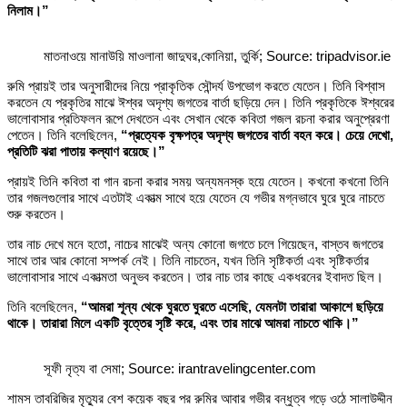
নিলাম।”
মাতনাওয়ে মানাউয়ি মাওলানা জাদুঘর,কোনিয়া, তুর্কি; Source: tripadvisor.ie
রুমি প্রায়ই তার অনুসারীদের নিয়ে প্রাকৃতিক সৌন্দর্য উপভোগ করতে যেতেন। তিনি বিশ্বাস
করতেন যে প্রকৃতির মাঝে ঈশ্বর অদৃশ্য জগতের বার্তা ছড়িয়ে দেন। তিনি প্রকৃতিকে ঈশ্বরের
ভালোবাসার প্রতিফলন রূপে দেখতেন এবং সেখান থেকে কবিতা গজল রচনা করার অনুপ্রেরণা
পেতেন। তিনি বলেছিলেন,
“প্রত্যেক বৃক্ষপত্র অদৃশ্য জগতের বার্তা বহন করে। চেয়ে দেখো,
প্রতিটি ঝরা পাতায় কল্যাণ রয়েছে।”
প্রায়ই তিনি কবিতা বা গান রচনা করার সময় অন্যমনস্ক হয়ে যেতেন। কখনো কখনো তিনি
তার গজলগুলোর সাথে এতটাই একাত্ম সাথে হয়ে যেতেন যে গভীর মগ্নভাবে ঘুরে ঘুরে নাচতে
শুরু করতেন।
তার নাচ দেখে মনে হতো, নাচের মাঝেই অন্য কোনো জগতে চলে গিয়েছেন, বাস্তব জগতের
সাথে তার আর কোনো সম্পর্ক নেই। তিনি নাচতেন, যখন তিনি সৃষ্টিকর্তা এবং সৃষ্টিকর্তার
ভালোবাসার সাথে একাত্মতা অনুভব করতেন। তার নাচ তার কাছে একধরনের ইবাদত ছিল।
তিনি বলেছিলেন,
“আমরা শূন্য থেকে ঘুরতে ঘুরতে এসেছি, যেমনটা তারারা আকাশে ছড়িয়ে
থাকে। তারারা মিলে একটি বৃত্তের সৃষ্টি করে, এবং তার মাঝে আমরা নাচতে থাকি।”
সূফী নৃত্য বা সেমা; Source: irantravelingcenter.com
শামস তাবরিজির মৃত্যুর বেশ কয়েক বছর পর রুমির আবার গভীর বন্ধুত্ব গড়ে ওঠে সালাউদ্দীন