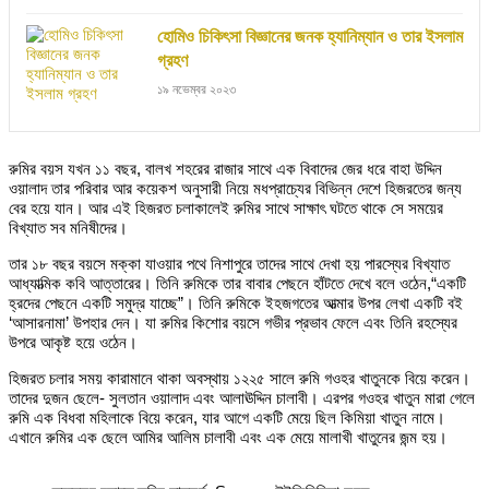
হোমিও চিকিৎসা বিজ্ঞানের জনক হ্যানিম্যান ও তার ইসলাম
গ্রহণ
১৯ নভেম্বর ২০২৩
রুমির বয়স যখন ১১ বছর, বালখ শহরের রাজার সাথে এক বিবাদের জের ধরে বাহা উদ্দিন
ওয়ালাদ তার পরিবার আর কয়েকশ অনুসারী নিয়ে মধপ্রাচ্যের বিভিন্ন দেশে হিজরতের জন্য
বের হয়ে যান। আর এই হিজরত চলাকালেই রুমির সাথে সাক্ষাৎ ঘটতে থাকে সে সময়ের
বিখ্যাত সব মনিষীদের।
তার ১৮ বছর বয়সে মক্কা যাওয়ার পথে নিশাপুরে তাদের সাথে দেখা হয় পারস্যের বিখ্যাত
আধ্যাত্মিক কবি আত্তারের। তিনি রুমিকে তার বাবার পেছনে হাঁটতে দেখে বলে ওঠেন,“একটি
হ্রদের পেছনে একটি সমুদ্র যাচ্ছে”। তিনি রুমিকে ইহজগতের আত্মার উপর লেখা একটি বই
‘আসারনামা’ উপহার দেন। যা রুমির কিশোর বয়সে গভীর প্রভাব ফেলে এবং তিনি রহস্যের
উপরে আকৃষ্ট হয়ে ওঠেন।
হিজরত চলার সময় কারামানে থাকা অবস্থায় ১২২৫ সালে রুমি গওহর খাতুনকে বিয়ে করেন।
তাদের দুজন ছেলে- সুলতান ওয়ালাদ এবং আলাঊদ্দিন চালাবী। এরপর গওহর খাতুন মারা গেলে
রুমি এক বিধবা মহিলাকে বিয়ে করেন, যার আগে একটি মেয়ে ছিল কিমিয়া খাতুন নামে।
এখানে রুমির এক ছেলে আমির আলিম চালাবী এবং এক মেয়ে মালাখী খাতুনের জন্ম হয়।