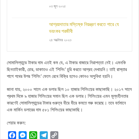
০৩ জুন ২০২৫
আশ্রয়দাতার মস্তিষ্ক নিয়ন্ত্রণ করতে পারে যে
ভয়ংকর পরজীবী
২৪ অক্টোবর ২০২৩
সোমালিল্যান্ডে টাকার দাম এতই কম যে, এ টাকার বাজারে নিরাপত্তা নেই। এমনকি
ছিনতাইকারী, চোর, ডাকাতও এই ‘শিলিং’ চুরি করতে আগ্রহ দেখায়নি। তাই রাস্তার
পাশে পথের উপর ‘শিলিং’ ফেলে রেখে বিক্রি হলেও কোনও অসুবিধা হয়নি।
জানা যায়, ২০০০ সালে এক ডলার ছিল ১০ হাজার শিলিংয়ের কাছাকাছি। ২০১৭ সালে
প্রথম দিকে ৯ হাজার শিলিংয়ের সমান ছিল এক ডলার। শিলিংয়ের এমন মূল্যহীনতার
কারণেই সোমালিল্যান্ডের টাকার গুরুত্ব ধীরে ধীরে কমতে শুরু করেছে। তবে বর্তমানে
এক মার্কিন ডলারের দাম ৫৮১ শিলিংয়ের কাছাকাছি।
শেয়ার করুন:
F
M
W
T
C