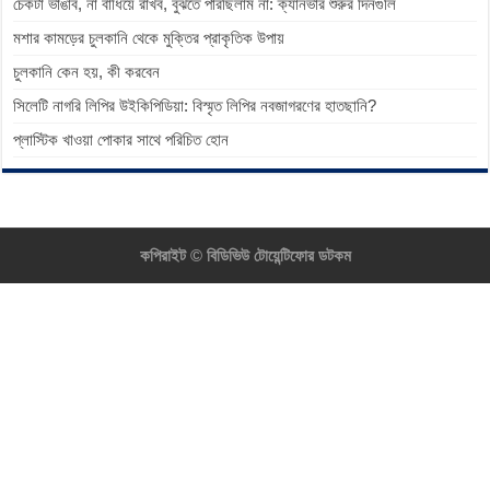
চেকটা ভাঙাব, না বাঁধিয়ে রাখব, বুঝতে পারছিলাম না: ক্যানভার শুরুর দিনগুলি
মশার কামড়ের চুলকানি থেকে মুক্তির প্রাকৃতিক উপায়
চুলকানি কেন হয়, কী করবেন
সিলেটি নাগরি লিপির উইকিপিডিয়া: বিস্মৃত লিপির নবজাগরণের হাতছানি?
প্লাস্টিক খাওয়া পোকার সাথে পরিচিত হোন
কপিরাইট ©
বিডিভিউ টোয়েন্টিফোর ডটকম