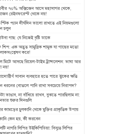
থিবীর ৭০% অক্সিজেন আসে মহাসাগর থেকে,
াজন রেইনফরেস্ট থেকে নয়!
স্টিক প্যান দীর্ঘদিন ভালো রাখতে এই নিয়মগুলো
ে চলুন
বাউবা গাছ: যে নিজেই বৃষ্টি ডাকে
 শিপ: এক অদ্ভুত সামুদ্রিক শামুক যা গাছের মতো
লোকসংশ্লেষণ করে!
ল মিটে আসছে রিয়েল-টাইম ট্রান্সলেশন: ভাষা আর
া নয়!
়াদোত্তীর্ণ সাবান ব্যবহারে হতে পারে ত্বকের ক্ষতি
ন ধরনের বোতলে পানি রাখা সবচেয়ে নিরাপদ?
টা ভাঙাব, না বাঁধিয়ে রাখব, বুঝতে পারছিলাম না:
ানভার শুরুর দিনগুলি
র কামড়ের চুলকানি থেকে মুক্তির প্রাকৃতিক উপায়
লকানি কেন হয়, কী করবেন
েটি নাগরি লিপির উইকিপিডিয়া: বিস্মৃত লিপির
জাগরণের হাতছানি?