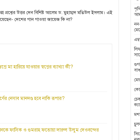
পৃ
ন্ন প্রশ্নের উত্তর দেন বিশিষ্ট আলেম ড. মুহাম্মদ মতিউল ইসলাম। এই
আম
চেয়েছেন- দেশের গান গাওয়া জায়েজ কি না?
নন-
মেন
এম্
লিফ
সা
গুগ
নে মা হারিয়ে যাওয়ার স্বপ্নের ব্যাখ্যা কী?
বাধ
মেয
কো
্বর্ণের নেসাব মানদণ্ড হবে নাকি রূপার?
চেক
ক্য
মশা
চু
খানকে ফাসিক ও গুমরাহ ফতোয়া দারুল উলুম দেওবন্দের
সিল
নব