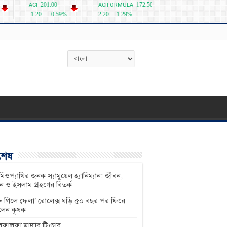
বশেষ
িওপ্যাথির জনক স্যামুয়েল হ্যানিম্যান: জীবন,
শন ও ইসলাম গ্রহণের বিতর্ক
ু গিলে ফেলা’ রোলেক্স ঘড়ি ৫০ বছর পর ফিরে
লেন কৃষক
ফালফা মাদার টিংচার