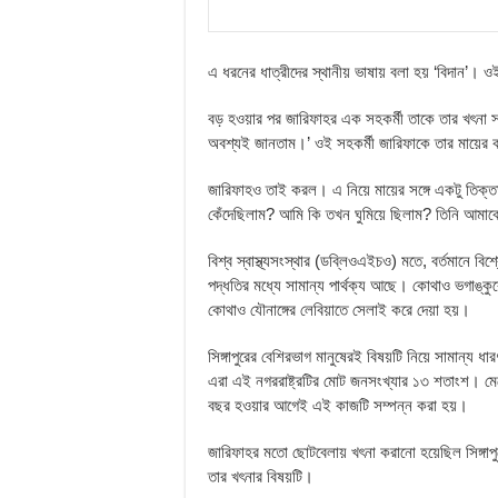
এ ধরনের ধাত্রীদের স্থানীয় ভাষায় বলা হয় ‘বিদান’। ও
বড় হওয়ার পর জারিফাহর এক সহকর্মী তাকে তার খৎনা স
অবশ্যই জানতাম।’ ওই সহকর্মী জারিফাকে তার মায়ের ক
জারিফাহও তাই করল। এ নিয়ে মায়ের সঙ্গে একটু তিক্
কেঁদেছিলাম? আমি কি তখন ঘুমিয়ে ছিলাম? তিনি আমা
বিশ্ব স্বাস্থ্যসংস্থার (ডব্লিওএইচও) মতে, বর্তমানে 
পদ্ধতির মধ্যে সামান্য পার্থক্য আছে। কোথাও ভগাঙ
কোথাও যৌনাঙ্গের লেবিয়াতে সেলাই করে দেয়া হয়।
সিঙ্গাপুরের বেশিরভাগ মানুষেরই বিষয়টি নিয়ে সামান্য 
এরা এই নগররাষ্ট্রটির মোট জনসংখ্যার ১৩ শতাংশ। মেয়
বছর হওয়ার আগেই এই কাজটি সম্পন্ন করা হয়।
জারিফাহর মতো ছোটবেলায় খৎনা করানো হয়েছিল সিঙ্গা
তার খৎনার বিষয়টি।