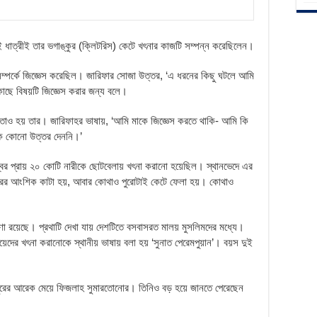
ই ধাত্রীই তার ভগাঙ্কুর (ক্লিটরিস) কেটে খৎনার কাজটি সম্পন্ন করেছিলেন।
ম্পর্কে জিজ্ঞেস করেছিল। জারিফার সোজা উত্তর, ‘এ ধরনের কিছু ঘটলে আমি
াছে বিষয়টি জিজ্ঞেস করার জন্য বলে।
ততাও হয় তার। জারিফাহর ভাষায়, ‘আমি মাকে জিজ্ঞেস করতে থাকি- আমি কি
কে কোনো উত্তর দেননি।’
বিশ্বের প্রায় ২০ কোটি নারীকে ছোটবেলায় খৎনা করানো হয়েছিল। স্থানভেদে এর
্কুরের আংশিক কাটা হয়, আবার কোথাও পুরোটাই কেটে ফেলা হয়। কোথাও
ধারণা রয়েছে। প্রথাটি দেখা যায় দেশটিতে বসবাসরত মালয় মুসলিমদের মধ্যে।
েদের খৎনা করানোকে স্থানীয় ভাষায় বলা হয় ‘সুনাত পেরেমপুয়ান’। বয়স দুই
পুরের আরেক মেয়ে ফিজলাহ সুমারতোনোর। তিনিও বড় হয়ে জানতে পেরেছেন