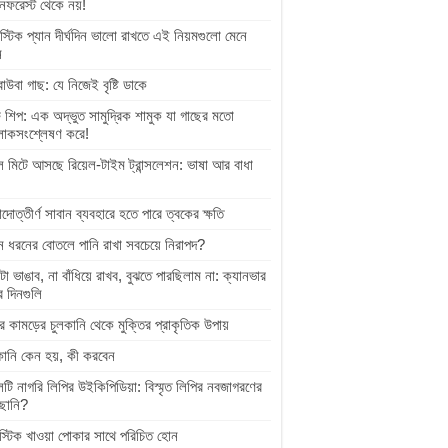
নফরেস্ট থেকে নয়!
স্টিক প্যান দীর্ঘদিন ভালো রাখতে এই নিয়মগুলো মেনে
ন
বাউবা গাছ: যে নিজেই বৃষ্টি ডাকে
 শিপ: এক অদ্ভুত সামুদ্রিক শামুক যা গাছের মতো
োকসংশ্লেষণ করে!
ল মিটে আসছে রিয়েল-টাইম ট্রান্সলেশন: ভাষা আর বাধা
়াদোত্তীর্ণ সাবান ব্যবহারে হতে পারে ত্বকের ক্ষতি
 ধরনের বোতলে পানি রাখা সবচেয়ে নিরাপদ?
টা ভাঙাব, না বাঁধিয়ে রাখব, বুঝতে পারছিলাম না: ক্যানভার
র দিনগুলি
র কামড়ের চুলকানি থেকে মুক্তির প্রাকৃতিক উপায়
কানি কেন হয়, কী করবেন
েটি নাগরি লিপির উইকিপিডিয়া: বিস্মৃত লিপির নবজাগরণের
ছানি?
াস্টিক খাওয়া পোকার সাথে পরিচিত হোন