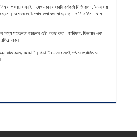
ম সম্প্রদায়ের সবাই। সেখানকার সরকারি কর্মকর্তা সিতি বলেন, ‘মা-বাবারা
 হয়না। আমারও ছোটবেলায় খৎনা করানো হয়েছে। আমি জানিনা, কোন
র মধ্যে সচেতনতা বাড়ানোর চেষ্টা করছে তারা। জারিফাহ, ফিজলাহ এবং
 চালিয়ে যাক।
র জন্য কাজ করছে সংস্থাটি। প্রথাটি সমাজের এতই গভীরে প্রোথিত যে
য়।