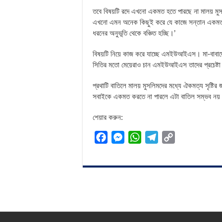
তবে বিষয়টি রদে এখনো একমত হতে পারছে না মালয় মুসলি
এখনো এমন অনেক কিছুই করে যে কাজে সন্তান একমত
ধরনের অনুভূতি থেকে বঞ্চিত হচ্ছি।’
বিষয়টি নিয়ে কাজ করে যাচ্ছে এমইউআইএস। মা-বাবাদে
সিতির মতো মেয়েরাও চান এমইউআইএস তাদের প্রচেষ্টা
প্রথাটি বাতিলে মালয় মুসলিমদের মধ্যে ঐকমত্য সৃষ্টি
সবাইকে একমত করতে না পারলে এটা বাতিল সম্ভব ন
শেয়ার করুন:
F
M
W
T
C
a
e
h
e
o
c
s
a
l
p
e
s
t
e
y
b
e
s
g
L
o
n
A
r
i
o
g
p
a
n