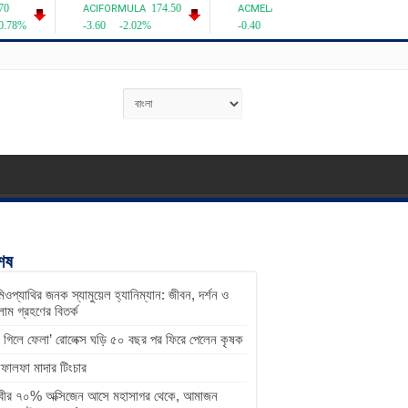
শেষ
িওপ্যাথির জনক স্যামুয়েল হ্যানিম্যান: জীবন, দর্শন ও
াম গ্রহণের বিতর্ক
ু গিলে ফেলা’ রোলেক্স ঘড়ি ৫০ বছর পর ফিরে পেলেন কৃষক
ালফা মাদার টিংচার
িবীর ৭০% অক্সিজেন আসে মহাসাগর থেকে, আমাজন