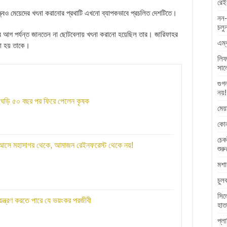
রেই
ত্বেও মেয়েদের খৎনা করানোর প্রথাটি এখনো ব্যাপকভাবে প্রচলিত দেশটিতে।
নন-
চলু
ার আগ পর্যন্ত জানতেন না ছোটবেলায় খৎনা করানো হয়েছিল তার। জারিফাহর
এম্
য়া হয় তাকে।
লিফ
সাল
গুগ
নয়!
স ঘড়ি ৫০ বছর পর ফিরে পেলেন কৃষক
মেয
কোন
চেক
 আসে মহাসাগর থেকে, আমাজন রেইনফরেস্ট থেকে নয়!
শুরু
মশা
চুল
সিল
য়ন্ত্রণ করতে পারে যে ভয়ংকর পরজীবী
হাত
প্ল