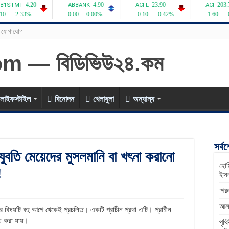
যোগাযোগ
লাইফস্টাইল
বিনোদন
খেলাধুলা
অন্যান্য
সর্ব
 যুবতি মেয়েদের মুসলমানি বা খৎনা করানো
হোম
!
ইসল
‘গর
আলফ
নোর বিষয়টি বহু আগে থেকেই প্রচলিত। একটি প্রাচীন প্রথা এটি। প্রাচীন
্য করা যায়।
পৃথ