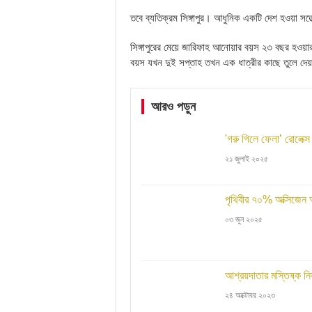
তবে ব্যতিক্রম সিঙ্গাপুর। আধুনিক একটি দেশ হওয়া সত্
সিঙ্গাপুরের মেয়ে জারিফাহ আনোয়ার বয়স ২৩ বছর হওয়
বয়স যখন দুই সপ্তাহ তখন এক ধাত্রীর কাছে তুলে দে
আরও পড়ুন
'গরু গিলে ফেলা’ রোলেক্
২১ জুলাই ২০২৫
পৃথিবীর ৭০% অক্সিজেন
০৩ জুন ২০২৫
আশ্রয়দাতার মস্তিষ্ক নি
২৪ অক্টোবর ২০২৩