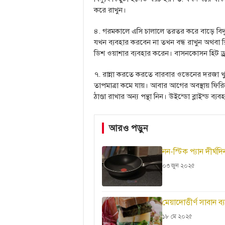
করে রাখুন।
৪. গরমকালে এসি চালালে তরতর করে বাড়ে বিদ্য
যখন ব্যবহার করবেন না তখন বন্ধ রাখুন অথবা স
ডিশ ওয়াশার ব্যবহার করেন। বাসনকোসন হিট ড্র
৭. রান্না করতে করতে বারবার ওভেনের দরজা খ
তাপমাত্রা কমে যায়। আবার আগের অবস্থায় ফিরি
ঠাণ্ডা রাখার অন্য পন্থা নিন। উইন্ডো ব্লাইন্ড ব্
আরও পড়ুন
নন-স্টিক প্যান দীর্
০৩ জুন ২০২৫
মেয়াদোত্তীর্ণ সাবান 
১৮ মে ২০২৫