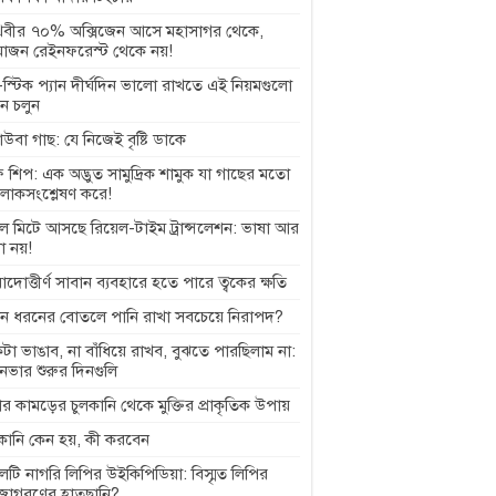
থিবীর ৭০% অক্সিজেন আসে মহাসাগর থেকে,
াজন রেইনফরেস্ট থেকে নয়!
স্টিক প্যান দীর্ঘদিন ভালো রাখতে এই নিয়মগুলো
ে চলুন
বাউবা গাছ: যে নিজেই বৃষ্টি ডাকে
 শিপ: এক অদ্ভুত সামুদ্রিক শামুক যা গাছের মতো
লোকসংশ্লেষণ করে!
ল মিটে আসছে রিয়েল-টাইম ট্রান্সলেশন: ভাষা আর
া নয়!
়াদোত্তীর্ণ সাবান ব্যবহারে হতে পারে ত্বকের ক্ষতি
ন ধরনের বোতলে পানি রাখা সবচেয়ে নিরাপদ?
টা ভাঙাব, না বাঁধিয়ে রাখব, বুঝতে পারছিলাম না:
ানভার শুরুর দিনগুলি
র কামড়ের চুলকানি থেকে মুক্তির প্রাকৃতিক উপায়
লকানি কেন হয়, কী করবেন
েটি নাগরি লিপির উইকিপিডিয়া: বিস্মৃত লিপির
জাগরণের হাতছানি?