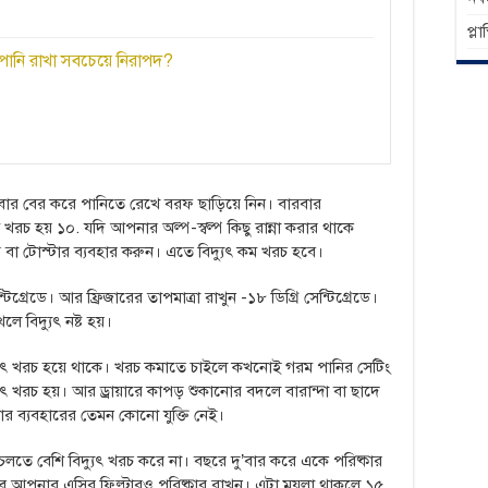
প্ল
নি রাখা সবচেয়ে নিরাপদ?
খাবার বের করে পানিতে রেখে বরফ ছাড়িয়ে নিন। বারবার
ি খরচ হয় ১০. যদি আপনার অল্প-স্বল্প কিছু রান্না করার থাকে
বা টোস্টার ব্যবহার করুন। এতে বিদ্যুৎ কম খরচ হবে।
্টিগ্রেডে। আর ফ্রিজারের তাপমাত্রা রাখুন -১৮ ডিগ্রি সেন্টিগ্রেডে।
লে বিদ্যুৎ নষ্ট হয়।
িদ্যুৎ খরচ হয়ে থাকে। খরচ কমাতে চাইলে কখনোই গরম পানির সেটিং
ুৎ খরচ হয়। আর ড্রায়ারে কাপড় শুকানোর বদলে বারান্দা বা ছাদে
য়ার ব্যবহারের তেমন কোনো যুক্তি নেই।
চলতে বেশি বিদ্যুৎ খরচ করে না। বছরে দু’বার করে একে পরিষ্কার
আপনার এসির ফিল্টারও পরিষ্কার রাখুন। এটা ময়লা থাকলে ১৫