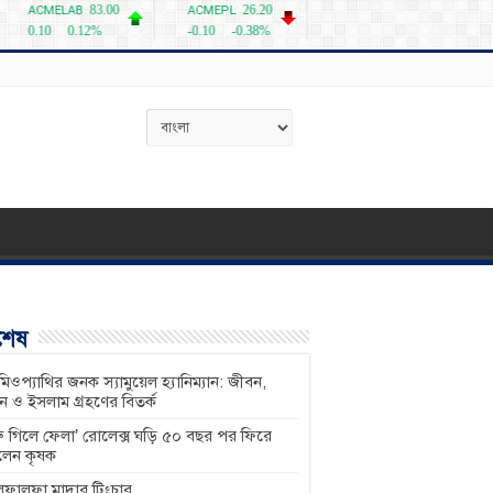
বশেষ
িওপ্যাথির জনক স্যামুয়েল হ্যানিম্যান: জীবন,
শন ও ইসলাম গ্রহণের বিতর্ক
ু গিলে ফেলা’ রোলেক্স ঘড়ি ৫০ বছর পর ফিরে
লেন কৃষক
ফালফা মাদার টিংচার