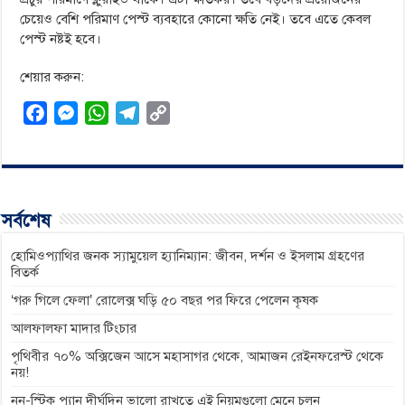
চেয়েও বেশি পরিমাণ পেস্ট ব্যবহারে কোনো ক্ষতি নেই। তবে এতে কেবল
পেস্ট নষ্টই হবে।
শেয়ার করুন:
F
M
W
T
C
a
e
h
e
o
c
s
a
l
p
e
s
t
e
y
b
e
s
g
L
সর্বশেষ
o
n
A
r
i
o
g
p
a
n
হোমিওপ্যাথির জনক স্যামুয়েল হ্যানিম্যান: জীবন, দর্শন ও ইসলাম গ্রহণের
বিতর্ক
k
e
p
m
k
‘গরু গিলে ফেলা’ রোলেক্স ঘড়ি ৫০ বছর পর ফিরে পেলেন কৃষক
r
আলফালফা মাদার টিংচার
পৃথিবীর ৭০% অক্সিজেন আসে মহাসাগর থেকে, আমাজন রেইনফরেস্ট থেকে
নয়!
নন-স্টিক প্যান দীর্ঘদিন ভালো রাখতে এই নিয়মগুলো মেনে চলুন