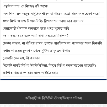
এম্বাউবা গাছ: যে নিজেই বৃষ্টি ডাকে
লিফ শিপ: এক অদ্ভুত সামুদ্রিক শামুক যা গাছের মতো সালোকসংশ্লেষণ করে!
গুগল মিটে আসছে রিয়েল-টাইম ট্রান্সলেশন: ভাষা আর বাধা নয়!
মেয়াদোত্তীর্ণ সাবান ব্যবহারে হতে পারে ত্বকের ক্ষতি
কোন ধরনের বোতলে পানি রাখা সবচেয়ে নিরাপদ?
চেকটা ভাঙাব, না বাঁধিয়ে রাখব, বুঝতে পারছিলাম না: ক্যানভার শুরুর দিনগুলি
মশার কামড়ের চুলকানি থেকে মুক্তির প্রাকৃতিক উপায়
চুলকানি কেন হয়, কী করবেন
সিলেটি নাগরি লিপির উইকিপিডিয়া: বিস্মৃত লিপির নবজাগরণের হাতছানি?
প্লাস্টিক খাওয়া পোকার সাথে পরিচিত হোন
কপিরাইট ©
বিডিভিউ টোয়েন্টিফোর ডটকম