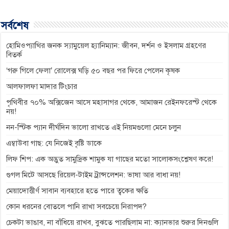
e
s
t
e
y
b
e
s
g
L
সর্বশেষ
o
n
A
r
i
o
g
p
a
n
হোমিওপ্যাথির জনক স্যামুয়েল হ্যানিম্যান: জীবন, দর্শন ও ইসলাম গ্রহণের
বিতর্ক
k
e
p
m
k
‘গরু গিলে ফেলা’ রোলেক্স ঘড়ি ৫০ বছর পর ফিরে পেলেন কৃষক
r
আলফালফা মাদার টিংচার
পৃথিবীর ৭০% অক্সিজেন আসে মহাসাগর থেকে, আমাজন রেইনফরেস্ট থেকে
নয়!
নন-স্টিক প্যান দীর্ঘদিন ভালো রাখতে এই নিয়মগুলো মেনে চলুন
এম্বাউবা গাছ: যে নিজেই বৃষ্টি ডাকে
লিফ শিপ: এক অদ্ভুত সামুদ্রিক শামুক যা গাছের মতো সালোকসংশ্লেষণ করে!
গুগল মিটে আসছে রিয়েল-টাইম ট্রান্সলেশন: ভাষা আর বাধা নয়!
মেয়াদোত্তীর্ণ সাবান ব্যবহারে হতে পারে ত্বকের ক্ষতি
কোন ধরনের বোতলে পানি রাখা সবচেয়ে নিরাপদ?
চেকটা ভাঙাব, না বাঁধিয়ে রাখব, বুঝতে পারছিলাম না: ক্যানভার শুরুর দিনগুলি