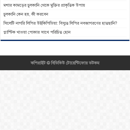
মশার কামড়ের চুলকানি থেকে মুক্তির প্রাকৃতিক উপায়
চুলকানি কেন হয়, কী করবেন
সিলেটি নাগরি লিপির উইকিপিডিয়া: বিস্মৃত লিপির নবজাগরণের হাতছানি?
প্লাস্টিক খাওয়া পোকার সাথে পরিচিত হোন
কপিরাইট ©
বিডিভিউ টোয়েন্টিফোর ডটকম