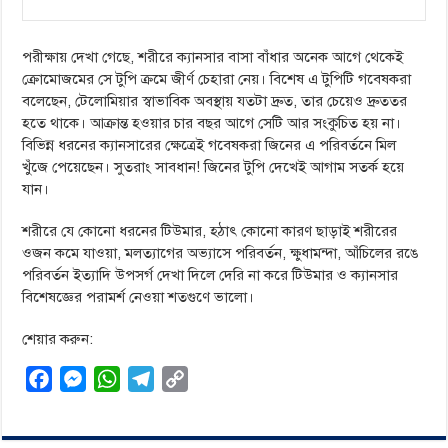
পরীক্ষায় দেখা গেছে, শরীরে ক্যানসার বাসা বাঁধার অনেক আগে থেকেই
ক্রোমোজমের সে টুপি ক্রমে জীর্ণ চেহারা নেয়। বিশেষ এ টুপিটি গবেষকরা
বলেছেন, টেলোমিয়ার স্বাভাবিক অবস্থায় যতটা দ্রুত, তার চেয়েও দ্রুততর
হতে থাকে। আক্রান্ত হওয়ার চার বছর আগে সেটি আর সংকুচিত হয় না।
বিভিন্ন ধরনের ক্যানসারের ক্ষেত্রেই গবেষকরা জিনের এ পরিবর্তনে মিল
খুঁজে পেয়েছেন। সুতরাং সাবধান! জিনের টুপি দেখেই আগাম সতর্ক হয়ে
যান।
শরীরে যে কোনো ধরনের টিউমার, হঠাৎ কোনো কারণ ছাড়াই শরীরের
ওজন কমে যাওয়া, মলত্যাগের অভ্যাসে পরিবর্তন, ক্ষুধামন্দা, আঁচিলের রঙে
পরিবর্তন ইত্যাদি উপসর্গ দেখা দিলে দেরি না করে টিউমার ও ক্যানসার
বিশেষজ্ঞের পরামর্শ নেওয়া শতগুণে ভালো।
শেয়ার করুন:
F
M
W
T
C
a
e
h
e
o
c
s
a
l
p