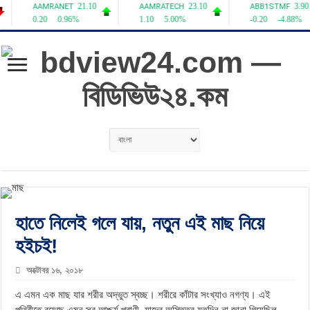
হাতে নিলেই গলে যায়, নতুন এই মাছ নিয়ে
হইচই!
অক্টোবর ১৬, ২০১৮
এ এমন এক মাছ যার শরীর অদ্ভুত স্বচ্ছ। শরীরে কাঁটার সংখ্যাও নগণ্য। এই
পৃথিবীতে রয়েছে এমন সব আশ্চর্য প্রাণী, যাদের অস্তিত্ব যতদিন না জানা গিয়েছিল,