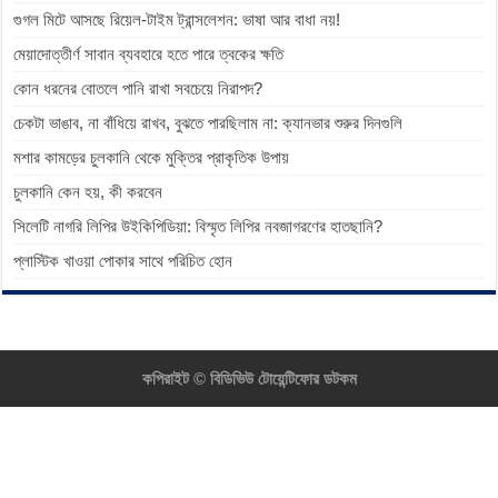
গুগল মিটে আসছে রিয়েল-টাইম ট্রান্সলেশন: ভাষা আর বাধা নয়!
মেয়াদোত্তীর্ণ সাবান ব্যবহারে হতে পারে ত্বকের ক্ষতি
কোন ধরনের বোতলে পানি রাখা সবচেয়ে নিরাপদ?
চেকটা ভাঙাব, না বাঁধিয়ে রাখব, বুঝতে পারছিলাম না: ক্যানভার শুরুর দিনগুলি
মশার কামড়ের চুলকানি থেকে মুক্তির প্রাকৃতিক উপায়
চুলকানি কেন হয়, কী করবেন
সিলেটি নাগরি লিপির উইকিপিডিয়া: বিস্মৃত লিপির নবজাগরণের হাতছানি?
প্লাস্টিক খাওয়া পোকার সাথে পরিচিত হোন
কপিরাইট ©
বিডিভিউ টোয়েন্টিফোর ডটকম