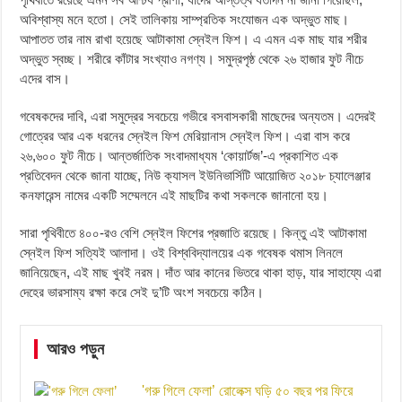
অবিশ্বাস্য মনে হতো। সেই তালিকায় সাম্প্রতিক সংযোজন এক অদ্ভুত মাছ।
আপাতত তার নাম রাখা হয়েছে আটাকামা স্নেইল ফিশ। এ এমন এক মাছ যার শরীর
অদ্ভুত স্বচ্ছ। শরীরে কাঁটার সংখ্যাও নগণ্য। সমুদ্রপৃষ্ঠ থেকে ২৬ হাজার ফুট নীচে
এদের বাস।
গবেষকদের দাবি, এরা সমুদ্রের সবচেয়ে গভীরে বসবাসকারী মাছেদের অন্যতম। এদেরই
গোত্রের আর এক ধরনের স্নেইল ফিশ মেরিয়ানাস স্নেইল ফিশ। এরা বাস করে
২৬,৬০০ ফুট নীচে। আন্তর্জাতিক সংবাদমাধ্যম ‘কোয়ার্টজ’-এ প্রকাশিত এক
প্রতিবেদন থেকে জানা যাচ্ছে, নিউ ক্যাসল ইউনিভার্সিটি আয়োজিত ২০১৮ চ্যালেঞ্জার
কনফারেন্স নামের একটি সম্মেলনে এই মাছটির কথা সকলকে জানানো হয়।
সারা পৃথিবীতে ৪০০-রও বেশি স্নেইল ফিশের প্রজাতি রয়েছে। কিন্তু এই আটাকামা
স্নেইল ফিশ সত্যিই আলাদা। ওই বিশ্ববিদ্যালয়ের এক গবেষক থমাস লিনলে
জানিয়েছেন, এই মাছ খুবই নরম। দাঁত আর কানের ভিতরে থাকা হাড়, যার সাহায্যে এরা
দেহের ভারসাম্য রক্ষা করে সেই দু’টি অংশ সবচেয়ে কঠিন।
আরও পড়ুন
'গরু গিলে ফেলা’ রোলেক্স ঘড়ি ৫০ বছর পর ফিরে