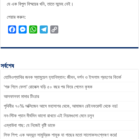
যে এক বিপুল বিস্ময়ের খনি, তাতে সন্দেহ নেই।
শেয়ার করুন:
F
M
W
T
C
a
e
h
e
o
c
s
a
l
p
e
s
t
e
y
b
e
s
g
L
সর্বশেষ
o
n
A
r
i
হোমিওপ্যাথির জনক স্যামুয়েল হ্যানিম্যান: জীবন, দর্শন ও ইসলাম গ্রহণের বিতর্ক
o
g
p
a
n
k
e
p
m
k
‘গরু গিলে ফেলা’ রোলেক্স ঘড়ি ৫০ বছর পর ফিরে পেলেন কৃষক
r
আলফালফা মাদার টিংচার
পৃথিবীর ৭০% অক্সিজেন আসে মহাসাগর থেকে, আমাজন রেইনফরেস্ট থেকে নয়!
নন-স্টিক প্যান দীর্ঘদিন ভালো রাখতে এই নিয়মগুলো মেনে চলুন
এম্বাউবা গাছ: যে নিজেই বৃষ্টি ডাকে
লিফ শিপ: এক অদ্ভুত সামুদ্রিক শামুক যা গাছের মতো সালোকসংশ্লেষণ করে!