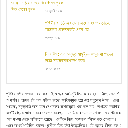
পেলেন কৃষক
২১ জুলাই ২০২৫
পৃথিবীর ৭০% অক্সিজেন আসে মহাসাগর থেকে,
আমাজন রেইনফরেস্ট থেকে নয়!
০৩ জুন ২০২৫
লিফ শিপ: এক অদ্ভুত সামুদ্রিক শামুক যা গাছের
মতো সালোকসংশ্লেষণ করে!
২৯ মে ২০২৫
পৃথিবীর গভীর তলদেশে বাস করা এই মাছেরা মোটামুটি তিন রংয়ের হয়— নীল, গোলাপি
ও পার্পল। তাদের এই নরম শরীরই তাদের প্রতিবন্ধক হয়ে ওঠে সমুদ্রের উপরে। দেখা
গিয়েছে, সমুদ্রপৃষ্ঠে আনা হলে সেখানকার তাপমাত্রায় এরা গলে যায়! আপাতত বিজ্ঞানীরা
একটি মাছকে আলাদা করে সংরক্ষণ করেছেন। সেটিকে বাঁচানো না গেলেও, তার শরীরকে
গলে যাওয়া থেকে আটকানো হয়েছে। সেটিকে নিয়ে গবেষকরা পরীক্ষা করে দেখছেন।
এমন আশ্চর্য শারীরিক গঠনের প্রাণীকে ঘিরে তাঁরা উত্তেজিত। এই গ্রহের জীবজগতে এ