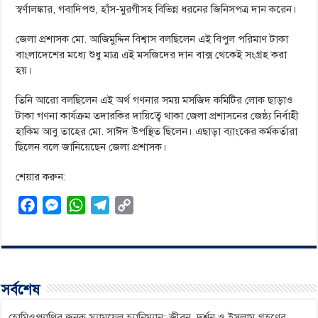
স্বর্ণালঙ্কার, গবাদিপশু, হাঁস-মুরগীসহ বিভিন্ন ধরনের জিনিসপত্র দান করেন।
জেলা প্রশাসক মো. আজিমুদ্দিন বিশ্বাস বলছিলেন এই বিপুল পরিমাণ টাকা
বাংলাদেশের মধ্যে শুধু মাত্র এই মসজিদের দান বাক্স থেকেই সংগ্রহ করা
হয়।
তিনি আরো বলছিলেন এই অর্থ গণনার সময় মসজিদ কমিটির লোক ছাড়াও
টাকা গণনা কার্যক্রম তদারকির দায়িত্বে থাকা জেলা প্রশাসনের জেষ্ঠ্য নির্বাহী
হাকিম আবু তাহের মো. সাঈদ উপস্থিত ছিলেন। এছাড়া ব্যাংকের কর্মকর্তারা
ছিলেন বলে জানিয়েছেন জেলা প্রশাসক।
শেয়ার করুন:
F
M
W
T
C
a
e
h
e
o
c
s
a
l
p
e
s
t
e
y
b
e
s
g
L
সর্বশেষ
o
n
A
r
i
o
g
p
a
n
হোমিওপ্যাথির জনক স্যামুয়েল হ্যানিম্যান: জীবন, দর্শন ও ইসলাম গ্রহণের