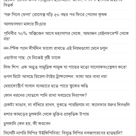
বিতর্ক
k
e
p
m
k
‘গরু গিলে ফেলা’ রোলেক্স ঘড়ি ৫০ বছর পর ফিরে পেলেন কৃষক
r
আলফালফা মাদার টিংচার
পৃথিবীর ৭০% অক্সিজেন আসে মহাসাগর থেকে, আমাজন রেইনফরেস্ট থেকে
নয়!
নন-স্টিক প্যান দীর্ঘদিন ভালো রাখতে এই নিয়মগুলো মেনে চলুন
এম্বাউবা গাছ: যে নিজেই বৃষ্টি ডাকে
লিফ শিপ: এক অদ্ভুত সামুদ্রিক শামুক যা গাছের মতো সালোকসংশ্লেষণ করে!
গুগল মিটে আসছে রিয়েল-টাইম ট্রান্সলেশন: ভাষা আর বাধা নয়!
মেয়াদোত্তীর্ণ সাবান ব্যবহারে হতে পারে ত্বকের ক্ষতি
কোন ধরনের বোতলে পানি রাখা সবচেয়ে নিরাপদ?
চেকটা ভাঙাব, না বাঁধিয়ে রাখব, বুঝতে পারছিলাম না: ক্যানভার শুরুর দিনগুলি
মশার কামড়ের চুলকানি থেকে মুক্তির প্রাকৃতিক উপায়
চুলকানি কেন হয়, কী করবেন
সিলেটি নাগরি লিপির উইকিপিডিয়া: বিস্মৃত লিপির নবজাগরণের হাতছানি?