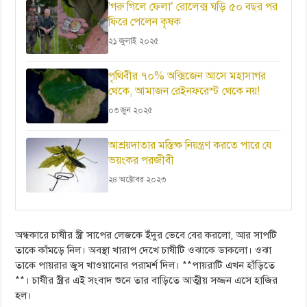
'গরু গিলে ফেলা’ রোলেক্স ঘড়ি ৫০ বছর পর
ফিরে পেলেন কৃষক
২১ জুলাই ২০২৫
পৃথিবীর ৭০% অক্সিজেন আসে মহাসাগর
থেকে, আমাজন রেইনফরেস্ট থেকে নয়!
০৩ জুন ২০২৫
আশ্রয়দাতার মস্তিষ্ক নিয়ন্ত্রণ করতে পারে যে
ভয়ংকর পরজীবী
২৪ অক্টোবর ২০২৩
অন্ধকারে চাষীর স্ত্রী সাপের লেজকে ইঁদুর ভেবে বের করলো, আর সাপটি
তাকে কাঁমড়ে নিল। অবস্থা খারাপ দেখে চাষীটি ওঝাকে ডাকলো। ওঝা
তাকে পায়রার জুস খাওয়ানোর পরামর্শ দিল। **পায়রাটি এখন হাঁড়িতে
**। চাষীর স্ত্রীর এই সংবাদ শুনে তার বাড়িতে আত্মীয় সজ্জন এসে হাজির
হল।