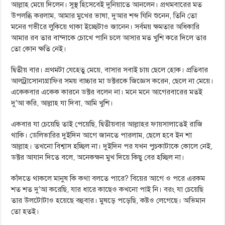
আল্লাহ মেয়ে দিলেন। সুস্থ হিসেবেই দুনিয়াতে আনলেন। প্রথমবারের মত
উপলব্ধি করলাম, আমার মুখের ভাষা, দুআর শব্দ যিনি শুনেন, তিনি তো
মনের গভীরে লুকিয়ে থাকা ইচ্ছেটাও জানেন। সর্বময় ক্ষমতার অধিকারি
আমার রব তার বান্দাকে চোখে পানি চলে আসার মত খুশি করে দিলে তার
তো কোন ক্ষতি নেই।
দ্বিতীয় বার। প্রথমটা যেহেতু মেয়ে, বাসার সবাই চায় ছেলে হোক। প্রতিবার
আলট্রাসোনাগ্রাফির সময় বাচ্চার মা ডক্টরকে জিজ্ঞেস করেন, ছেলে না মেয়ে।
একেকবার একেক কারনে ডক্টর বলেন না। মনে মনে আগেরবারের মতই
দু’আ করি, আল্লাহ যা দিবা, আমি খুশি।
একবার যা চেয়েছি তাই পেয়েছি, দ্বিতীয়বার আল্লাহর ফায়সালাতেই রাজি
থাকি। ডেলিভারির দুইদিন আগে জানতে পারলাম, ছেলে হবে ইন শা
আল্লাহ। তখনো বিশ্বাস হচ্ছিল না। দুইদিন পর যখন পুচকাটাকে কোলে নেই,
ডক্টর আযান দিতে বলে, অনেকক্ষন মুখ দিয়ে কিছু বের হচ্ছিল না।
কাঁদতে থাকলে মানুষ কি কথা বলতে পারে? বিয়ের আগে ও পরে এরকম
শত শত দু’আ করেছি, যার ধারে কাছেও কখনো পাই নি। বরং যা চেয়েছি
তার উলটোটাও হয়েছে বহুবার। মুষড়ে পড়েছি, কষ্টও লেগেছে। অভিমান
তো হতই।