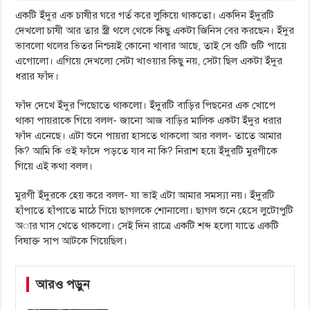
একটি ইঁদুর এক চাষীর ঘরে গর্ত করে লুকিয়ে থাকতো। একদিন ইঁদুরটি
দেখলো চাষী আর তার স্ত্রী থলে থেকে কিছু একটা জিনিস বের করছেন। ইঁদুর
ভাবলো থলের ভিতর নিশ্চয়ই কোনো খাবার আছে, তাই সে গুটি গুটি পায়ে
এগোলো। এগিয়ে দেখলো সেটা খাওয়ার কিছু নয়, সেটা ছিল একটা ইঁদুর
ধরার ফাঁদ।
ফাঁদ দেখে ইঁদুর পিছোতে থাকলো। ইঁদুরটি বাড়ির পিছনের এক খোপে
থাকা পায়রাকে গিয়ে বলল- জানো আজ বাড়ির মালিক একটা ইঁদুর ধরার
ফাঁদ এনেছে। এটা শুনে পায়রা হাসতে থাকলো আর বলল- তাতে আমার
কি? আমি কি ওই ফাঁদে পড়তে যাব না কি? নিরাশ হয়ে ইঁদুরটি মুরগীকে
গিয়ে এই কথা বলল।
মুরগী ইঁদুরকে হেয় করে বলল- যা ভাই এটা আমার সমস্যা নয়। ইঁদুরটি
হাঁপাতে হাঁপাতে মাঠে গিয়ে ছাগলকে শোনালো। ছাগল শুনে হেসে লুটোপুটি
অার ঘাস খেতে থাকলো। সেই দিন রাত্রে একটি শব্দ হলো যাতে একটি
বিষাক্ত সাপ আটকে গিয়েছিল।
আরও পড়ুন