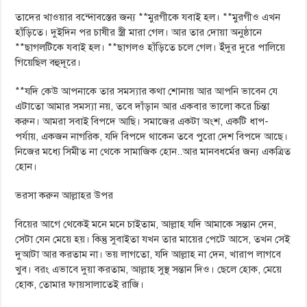
তাদের খাওয়ার বন্দোবস্তের জন্য **মুরগীকে যবাই হল। **মুরগীও এখন
হাঁড়িতে। দুইদিন পর চাষীর স্ত্রী মারা গেল। আর তার দোয়া অনুষ্ঠানে
**ছাগলটিকে যবাই হল। **ছাগলও হাঁড়িতে চলে গেল। ইঁদুর দুরে পালিয়ে
গিয়েছিল বহুদূরে।
**যদি কেউ আপনাকে তার সমস্যার কথা শোনায় আর আপনি ভাবেন যে
এটাতো আমার সমস্যা নয়, তবে দাঁড়ান আর একবার ভালো করে চিন্তা
করুন। আমরা সবাই বিপদে আছি। সমাজের একটা অংশ, একটি ধাপ-
পর্যায়, একজন নাগরিক, যদি বিপদে থাকেন তবে পুরো দেশ বিপদে আছে।
নিজের মধ্যে সিমীত না থেকে সামাজিক হোন..আর মানবধর্মের জন্য একত্রিত
হোন।
ভরসা করুন আল্লাহর উপর
বিয়ের আগে থেকেই মনে মনে চাইতাম, আল্লাহ যদি আমাকে সন্তান দেন,
সেটা যেন মেয়ে হয়। কিন্তু সুবাইতা যখন তার মায়ের পেটে আসে, তখন সেই
দুআটা আর করতাম না। ভয় লাগতো, যদি আল্লাহ না দেন, খারাপ লাগবে
খুব। বরং এভাবে দুয়া করতাম, আল্লাহ সুস্থ সন্তান দিও। ছেলে হোক, মেয়ে
হোক, তোমার ফায়সালাতেই রাজি।