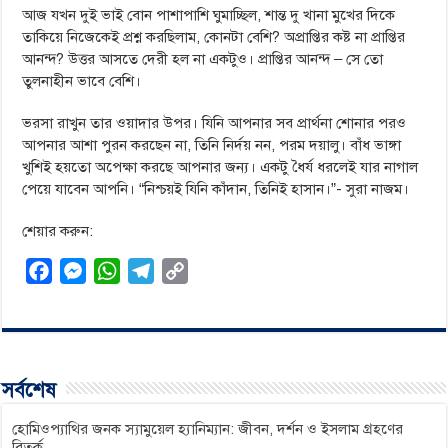
আজ যখন দুই ভাই বোন পাশাপাশি ঘুমাচ্ছিল, শান্ত দু খানা মুখের দিকে
তাকিয়ে নিজেকেই প্রশ্ন করছিলাম, কোনটা বেশি? অপ্রাপ্তির কষ্ট না প্রাপ্তির
আনন্দ? উত্তর আসতে দেরী হল না একটুও। প্রাপ্তির আনন্দ – সে তো
তুলনাহীন ভাবে বেশি।
ভরসা রাখুন তার ওয়াদার উপর। যিনি আপনার সব প্রার্থনা শোনার পরও
আপনার আশা পুরন করছেন না, তিনি নির্দয় নন, পরম দয়ালু। বাঁধ ভাঙ্গা
খুশিই হয়তো অপেক্ষা করছে আপনার জন্য। একটু ধৈর্য ধরলেই যার নাগাল
পেয়ে যাবেন আপনি। “নিশ্চয়ই যিনি কাঁদান, তিনিই হাসান।”- সুরা নাজম।
শেয়ার করুন:
F
M
W
T
C
a
e
h
e
o
c
s
a
l
p
e
s
t
e
y
b
e
s
g
L
সর্বশেষ
o
n
A
r
i
o
g
p
a
n
হোমিওপ্যাথির জনক স্যামুয়েল হ্যানিম্যান: জীবন, দর্শন ও ইসলাম গ্রহণের
বিতর্ক