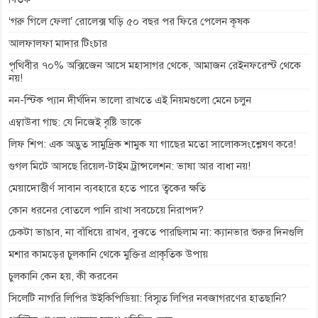
k
e
p
m
k
‘গরু গিলে ফেলা’ রোলেক্স ঘড়ি ৫০ বছর পর ফিরে পেলেন কৃষক
r
আলফালফা মাদার টিংচার
পৃথিবীর ৭০% অক্সিজেন আসে মহাসাগর থেকে, আমাজন রেইনফরেস্ট থেকে
নয়!
নন-স্টিক প্যান দীর্ঘদিন ভালো রাখতে এই নিয়মগুলো মেনে চলুন
এম্বাউবা গাছ: যে নিজেই বৃষ্টি ডাকে
লিফ শিপ: এক অদ্ভুত সামুদ্রিক শামুক যা গাছের মতো সালোকসংশ্লেষণ করে!
গুগল মিটে আসছে রিয়েল-টাইম ট্রান্সলেশন: ভাষা আর বাধা নয়!
মেয়াদোত্তীর্ণ সাবান ব্যবহারে হতে পারে ত্বকের ক্ষতি
কোন ধরনের বোতলে পানি রাখা সবচেয়ে নিরাপদ?
চেকটা ভাঙাব, না বাঁধিয়ে রাখব, বুঝতে পারছিলাম না: ক্যানভার শুরুর দিনগুলি
মশার কামড়ের চুলকানি থেকে মুক্তির প্রাকৃতিক উপায়
চুলকানি কেন হয়, কী করবেন
সিলেটি নাগরি লিপির উইকিপিডিয়া: বিস্মৃত লিপির নবজাগরণের হাতছানি?