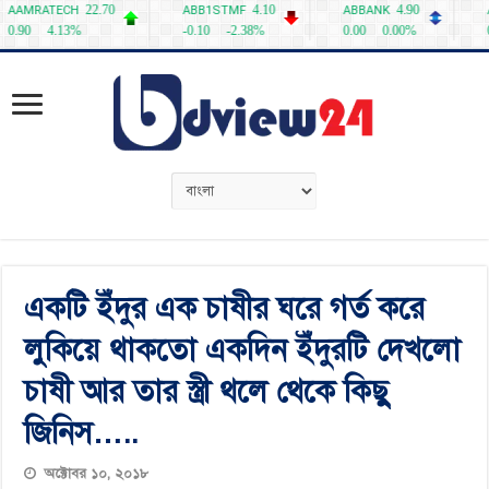
একটি ইঁদুর এক চাষীর ঘরে গর্ত করে
লুকিয়ে থাকতো একদিন ইঁদুরটি দেখলো
চাষী আর তার স্ত্রী থলে থেকে কিছু
জিনিস…..
অক্টোবর ১০, ২০১৮