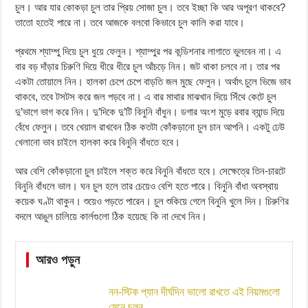
চুল। আর যার কোকড়া চুল তার প্রিয় সোজা চুল। তবে ইচ্ছা কি আর অপূরণ থাকবে?
তাতো হতেই পারে না। তবে আজকে বলবো কিভাবে চুল কালি করা যাবে।
প্রথমে শ্যাম্পু দিয়ে চুল ধুয়ে ফেলুন। শ্যাম্পুর পর কন্ডিশনার লাগাতে ভুলবেন না। এ
বার বড় দাঁড়ার চিরুণি দিয়ে ধীরে ধীরে চুল আঁচড়ে নিন। জট থাকা চলবে না। তার পর
একটা তোয়ালে নিন। হালকা চেপে চেপে বাড়তি জল মুছে ফেলুন। অর্থাৎ চুলে ভিজে ভাব
থাকবে, তবে টসটস করে জল পড়বে না। এ বার মাথার মাঝখান দিয়ে সিঁথে কেটে চুল
দু’ভাগে ভাগ করে নিন। দু’দিকে দু’টি বিনুনি বাঁধুন। ডগার অংশ মুড়ে রবার ব্যান্ড দিয়ে
বেঁধে ফেলুন। তবে খেয়াল রাখবেন ঠিক কতটা কোঁকড়ানো চুল চান আপনি। একটু ঢেউ
খেলানো ভাব চাইলে হালকা করে বিনুনি বাঁধতে হবে।
আর বেশি কোঁকড়ানো চুল চাইলে শক্ত করে বিনুনি বাঁধতে হবে। সেক্ষেত্রে তিন-চারটে
বিনুনি বাঁধলে ভাল। ঘন চুল হলে তার চেয়েও বেশি হতে পারে। বিনুনি বাঁধা অবস্থায়
কয়েক ঘণ্টা থাকুন। শুয়েও পড়তে পারেন। চুল শুকিয়ে গেলে বিনুনি খুলে দিন। চিরুণির
বদলে আঙুল চালিয়ে কার্লগুলো ঠিক হয়েছে কি না দেখে নিন।
আরও পড়ুন
নন-স্টিক প্যান দীর্ঘদিন ভালো রাখতে এই নিয়মগুলো
মেনে চলুন