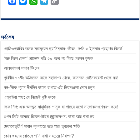
F
M
W
T
C
a
e
h
e
o
c
s
a
l
p
e
s
t
e
y
b
e
s
g
L
সর্বশেষ
o
n
A
r
i
হোমিওপ্যাথির জনক স্যামুয়েল হ্যানিম্যান: জীবন, দর্শন ও ইসলাম গ্রহণের বিতর্ক
o
g
p
a
n
k
e
p
m
k
‘গরু গিলে ফেলা’ রোলেক্স ঘড়ি ৫০ বছর পর ফিরে পেলেন কৃষক
r
আলফালফা মাদার টিংচার
পৃথিবীর ৭০% অক্সিজেন আসে মহাসাগর থেকে, আমাজন রেইনফরেস্ট থেকে নয়!
নন-স্টিক প্যান দীর্ঘদিন ভালো রাখতে এই নিয়মগুলো মেনে চলুন
এম্বাউবা গাছ: যে নিজেই বৃষ্টি ডাকে
লিফ শিপ: এক অদ্ভুত সামুদ্রিক শামুক যা গাছের মতো সালোকসংশ্লেষণ করে!
গুগল মিটে আসছে রিয়েল-টাইম ট্রান্সলেশন: ভাষা আর বাধা নয়!
মেয়াদোত্তীর্ণ সাবান ব্যবহারে হতে পারে ত্বকের ক্ষতি
কোন ধরনের বোতলে পানি রাখা সবচেয়ে নিরাপদ?