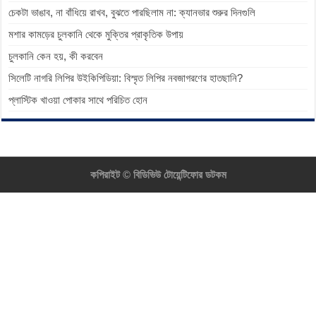
চেকটা ভাঙাব, না বাঁধিয়ে রাখব, বুঝতে পারছিলাম না: ক্যানভার শুরুর দিনগুলি
মশার কামড়ের চুলকানি থেকে মুক্তির প্রাকৃতিক উপায়
চুলকানি কেন হয়, কী করবেন
সিলেটি নাগরি লিপির উইকিপিডিয়া: বিস্মৃত লিপির নবজাগরণের হাতছানি?
প্লাস্টিক খাওয়া পোকার সাথে পরিচিত হোন
কপিরাইট ©
বিডিভিউ টোয়েন্টিফোর ডটকম