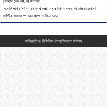
চুলকানি কেন হয়, কী করবেন
সিলেটি নাগরি লিপির উইকিপিডিয়া: বিস্মৃত লিপির নবজাগরণের হাতছানি?
প্লাস্টিক খাওয়া পোকার সাথে পরিচিত হোন
কপিরাইট ©
বিডিভিউ টোয়েন্টিফোর ডটকম