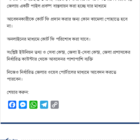
জেলায় একটি পাইল প্রবল্প বাস্তবায়ন করা হচ্ছে যার মাধ্যমে
আবেদনকারীকে কোর্ট ফি প্রদান করার জন্য কোন ঝামেলা পোহাতে হবে
না।
অনলাইনের মাধ্যমে কোর্ট ফি পরিশোধ করা যাবে।
সংশ্লিষ্ট ইউনিয়ন তথ্য ও সেবা কেন্দ্র, জেলা ই-সেবা কেন্দ্র, জেলা প্রশাসকের
নির্ধারিত কাউন্টার থেকে আবদেনর পাশাপাশি ব্যক্তি
নিজেও নির্ধারিত জেলার ওয়েব পোর্টালের মাধ্যমে আবেদন করতে
পারবেন।
শেয়ার করুন:
F
M
W
T
C
a
e
h
e
o
c
s
a
l
p
e
s
t
e
y
b
e
s
g
L