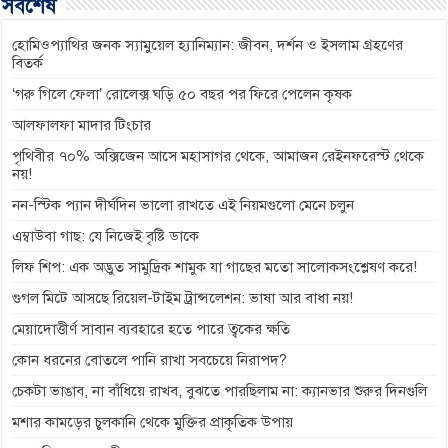
সর্বশেষ
o
n
A
r
i
o
g
p
a
n
হোমিওপ্যাথির জনক স্যামুয়েল হ্যানিম্যান: জীবন, দর্শন ও ইসলাম গ্রহণের
বিতর্ক
k
e
p
m
k
‘গরু গিলে ফেলা’ রোলেক্স ঘড়ি ৫০ বছর পর ফিরে পেলেন কৃষক
r
আলফালফা মাদার টিংচার
পৃথিবীর ৭০% অক্সিজেন আসে মহাসাগর থেকে, আমাজন রেইনফরেস্ট থেকে
নয়!
নন-স্টিক প্যান দীর্ঘদিন ভালো রাখতে এই নিয়মগুলো মেনে চলুন
এম্বাউবা গাছ: যে নিজেই বৃষ্টি ডাকে
লিফ শিপ: এক অদ্ভুত সামুদ্রিক শামুক যা গাছের মতো সালোকসংশ্লেষণ করে!
গুগল মিটে আসছে রিয়েল-টাইম ট্রান্সলেশন: ভাষা আর বাধা নয়!
মেয়াদোত্তীর্ণ সাবান ব্যবহারে হতে পারে ত্বকের ক্ষতি
কোন ধরনের বোতলে পানি রাখা সবচেয়ে নিরাপদ?
চেকটা ভাঙাব, না বাঁধিয়ে রাখব, বুঝতে পারছিলাম না: ক্যানভার শুরুর দিনগুলি
মশার কামড়ের চুলকানি থেকে মুক্তির প্রাকৃতিক উপায়