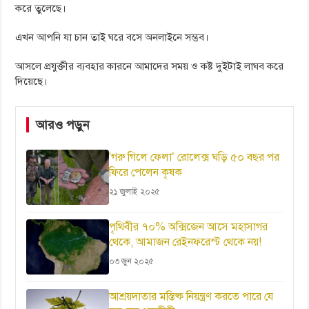
করে তুলেছে।
এখন আপনি যা চান তাই ঘরে বসে অনলাইনে সম্ভব।
আসলে প্রযুক্তীর ব্যবহার কারনে আমাদের সময় ও কষ্ট দুইটাই লাঘব করে
দিয়েছে।
আরও পড়ুন
'গরু গিলে ফেলা’ রোলেক্স ঘড়ি ৫০ বছর পর
ফিরে পেলেন কৃষক
২১ জুলাই ২০২৫
পৃথিবীর ৭০% অক্সিজেন আসে মহাসাগর
থেকে, আমাজন রেইনফরেস্ট থেকে নয়!
০৩ জুন ২০২৫
আশ্রয়দাতার মস্তিষ্ক নিয়ন্ত্রণ করতে পারে যে