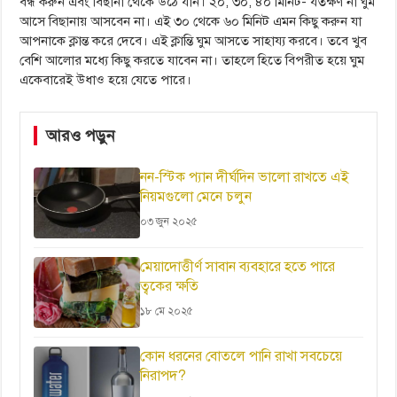
বন্ধ করুন এবং বিছানা থেকে উঠে যান। ২০, ৩০, ৪০ মিনিট- যতক্ষণ না ঘুম
আসে বিছানায় আসবেন না। এই ৩০ থেকে ৬০ মিনিট এমন কিছু করুন যা
আপনাকে ক্লান্ত করে দেবে। এই ক্লান্তি ঘুম আসতে সাহায্য করবে। তবে খুব
বেশি আলোর মধ্যে কিছু করতে যাবেন না। তাহলে হিতে বিপরীত হয়ে ঘুম
একেবারেই উধাও হয়ে যেতে পারে।
আরও পড়ুন
নন-স্টিক প্যান দীর্ঘদিন ভালো রাখতে এই
নিয়মগুলো মেনে চলুন
০৩ জুন ২০২৫
মেয়াদোত্তীর্ণ সাবান ব্যবহারে হতে পারে
ত্বকের ক্ষতি
১৮ মে ২০২৫
কোন ধরনের বোতলে পানি রাখা সবচেয়ে
নিরাপদ?