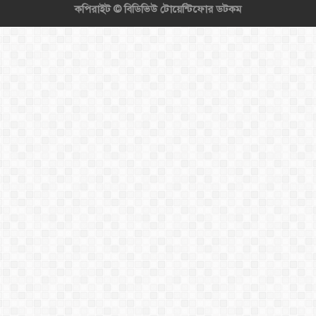
কপিরাইট ©
বিডিভিউ টোয়েন্টিফোর ডটকম