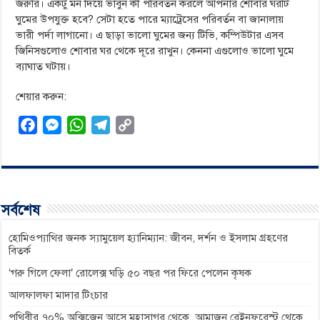
জরুরি। একটু মন দিয়ে ভাবুন কী পরিবর্তন করলে আপনার শোবার ঘরটি
ঘুমের উপযুক্ত হবে? সেটা হতে পারে ম্যাট্রেসের পরিবর্তন বা জানালায়
ভারী পর্দা লাগানো। এ ছাড়া ভালো ঘুমের জন্য টিভি, কম্পিউটার এসব
জিনিসগুলোও শোবার ঘর থেকে দূরে রাখুন। কেননা এগুলোও ভালো ঘুমে
ব্যাঘাত ঘটায়।
শেয়ার করুন:
F
M
W
T
C
a
e
h
e
o
c
s
a
l
p
e
s
t
e
y
b
e
s
g
L
সর্বশেষ
o
n
A
r
i
o
g
p
a
n
হোমিওপ্যাথির জনক স্যামুয়েল হ্যানিম্যান: জীবন, দর্শন ও ইসলাম গ্রহণের
বিতর্ক
k
e
p
m
k
‘গরু গিলে ফেলা’ রোলেক্স ঘড়ি ৫০ বছর পর ফিরে পেলেন কৃষক
r
আলফালফা মাদার টিংচার
পৃথিবীর ৭০% অক্সিজেন আসে মহাসাগর থেকে, আমাজন রেইনফরেস্ট থেকে