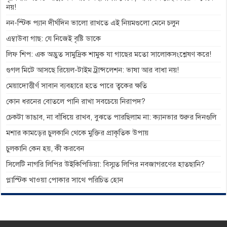
নয়!
নন-স্টিক প্যান দীর্ঘদিন ভালো রাখতে এই নিয়মগুলো মেনে চলুন
এম্বাউবা গাছ: যে নিজেই বৃষ্টি ডাকে
লিফ শিপ: এক অদ্ভুত সামুদ্রিক শামুক যা গাছের মতো সালোকসংশ্লেষণ করে!
গুগল মিটে আসছে রিয়েল-টাইম ট্রান্সলেশন: ভাষা আর বাধা নয়!
মেয়াদোত্তীর্ণ সাবান ব্যবহারে হতে পারে ত্বকের ক্ষতি
কোন ধরনের বোতলে পানি রাখা সবচেয়ে নিরাপদ?
চেকটা ভাঙাব, না বাঁধিয়ে রাখব, বুঝতে পারছিলাম না: ক্যানভার শুরুর দিনগুলি
মশার কামড়ের চুলকানি থেকে মুক্তির প্রাকৃতিক উপায়
চুলকানি কেন হয়, কী করবেন
সিলেটি নাগরি লিপির উইকিপিডিয়া: বিস্মৃত লিপির নবজাগরণের হাতছানি?
প্লাস্টিক খাওয়া পোকার সাথে পরিচিত হোন