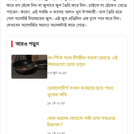
করে রস ছেঁকে নিন বা জুসারে জুস তৈরি করে নিন। চাইলে না ছেঁকেও খেতে
পারেন। কারণ, এই সবজি ও ফলের আশও খুব উপকারী। ব্যস তৈরি হয়ে
গেল অ্যালর্জি নিরাময়ের জুস। এই জুস প্রতিদিন এক গ্লাস পান করে নিন।
দেখবেন অ্যালার্জির সমস্যা অনেকটাই কমে গেছে।
আরও পড়ুন
নন-স্টিক প্যান দীর্ঘদিন ভালো রাখতে এই
নিয়মগুলো মেনে চলুন
০৩ জুন ২০২৫
মেয়াদোত্তীর্ণ সাবান ব্যবহারে হতে পারে
ত্বকের ক্ষতি
১৮ মে ২০২৫
কোন ধরনের বোতলে পানি রাখা সবচেয়ে
নিরাপদ?
১৮ মে ২০২৫