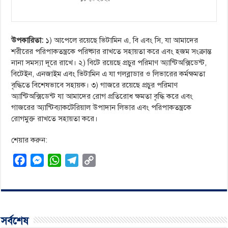
উপকারিতা:
১) আপেলে রয়েছে ভিটামিন এ, বি এবং সি, যা আমাদের
শরীরের পরিপাকতন্ত্রকে পরিষ্কার রাখতে সহায়তা করে এবং হজম সংক্রান্ত
নানা সমস্যা দূরে রাখে। ২) বিটে রয়েছে প্রচুর পরিমাণ অ্যান্টিঅক্সিডেন্ট,
বিটেইন, এনজাইম এবং ভিটামিন এ যা গলব্লাডার ও লিভারের কর্মক্ষমতা
বৃদ্ধিতে বিশেষভাবে সহায়ক। ৩) গাজরে রয়েছে প্রচুর পরিমাণ
অ্যান্টিঅক্সিডেন্ট যা আমাদের রোগ প্রতিরোধ ক্ষমতা বৃদ্ধি করে এবং
গাজরের অ্যান্টিব্যাকটেরিয়াল উপাদান লিভার এবং পরিপাকতন্ত্রকে
রোগমুক্ত রাখতে সহায়তা করে।
শেয়ার করুন:
F
M
W
T
C
a
e
h
e
o
c
s
a
l
p
e
s
t
e
y
b
e
s
g
L
সর্বশেষ
o
n
A
r
i