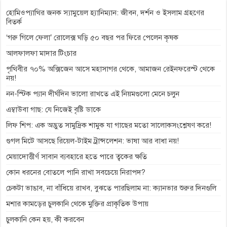
o
g
p
a
n
হোমিওপ্যাথির জনক স্যামুয়েল হ্যানিম্যান: জীবন, দর্শন ও ইসলাম গ্রহণের
বিতর্ক
k
e
p
m
k
‘গরু গিলে ফেলা’ রোলেক্স ঘড়ি ৫০ বছর পর ফিরে পেলেন কৃষক
r
আলফালফা মাদার টিংচার
পৃথিবীর ৭০% অক্সিজেন আসে মহাসাগর থেকে, আমাজন রেইনফরেস্ট থেকে
নয়!
নন-স্টিক প্যান দীর্ঘদিন ভালো রাখতে এই নিয়মগুলো মেনে চলুন
এম্বাউবা গাছ: যে নিজেই বৃষ্টি ডাকে
লিফ শিপ: এক অদ্ভুত সামুদ্রিক শামুক যা গাছের মতো সালোকসংশ্লেষণ করে!
গুগল মিটে আসছে রিয়েল-টাইম ট্রান্সলেশন: ভাষা আর বাধা নয়!
মেয়াদোত্তীর্ণ সাবান ব্যবহারে হতে পারে ত্বকের ক্ষতি
কোন ধরনের বোতলে পানি রাখা সবচেয়ে নিরাপদ?
চেকটা ভাঙাব, না বাঁধিয়ে রাখব, বুঝতে পারছিলাম না: ক্যানভার শুরুর দিনগুলি
মশার কামড়ের চুলকানি থেকে মুক্তির প্রাকৃতিক উপায়
চুলকানি কেন হয়, কী করবেন