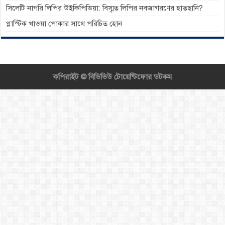
সিলেটি নাগরি লিপির উইকিপিডিয়া: বিস্মৃত লিপির নবজাগরণের হাতছানি?
প্লাস্টিক খাওয়া পোকার সাথে পরিচিত হোন
কপিরাইট ©
বিডিভিউ টোয়েন্টিফোর ডটকম