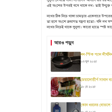
লুনুলা দেখতে সাদা লাগলেও আসলে এর রঙ মাং
এই অংশের উপরই বসে থাকে নখ। তাই উন্মুক্ত 
নখের ঠিক নিচে থাকা চামড়ার একেবারে উপরে
তা হলে অংশে ক্রমাগত যন্ত্রণা হতো। যদি নখ সম্পূ
নখের নিচেই থাকে লুনুলা। কারো হাতে স্পষ্ট 
আরও পড়ুন
নন-স্টিক প্যান দীর্
০৩ জুন ২০২৫
মেয়াদোত্তীর্ণ সাবান 
১৮ মে ২০২৫
কোন ধরনের বোতলে পা