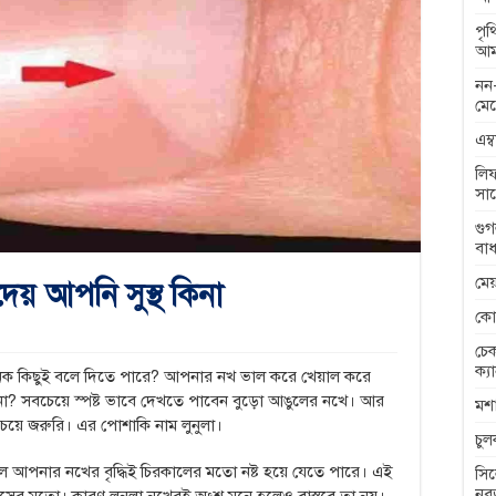
পৃ
আম
নন-
মেন
এম্
লিফ
সা
গুগ
বাধ
মেয
দেয় আপনি সুস্থ কিনা
কো
চেক
ক্য
 অনেক কিছুই বলে দিতে পারে? আপনার নখ ভাল করে খেয়াল করে
িনা? সবচেয়ে স্পষ্ট ভাবে দেখতে পাবেন বুড়ো আঙুলের নখে। আর
মশা
চেয়ে জরুরি। এর পোশাকি নাম লুনুলা।
চু
 হলে আপনার নখের বৃদ্ধিই চিরকালের মতো নষ্ট হয়ে যেতে পারে। এই
সিল
নব