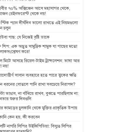
থিবীর ৭০% অক্সিজেন আসে মহাসাগর থেকে,
াজন রেইনফরেস্ট থেকে নয়!
স্টিক প্যান দীর্ঘদিন ভালো রাখতে এই নিয়মগুলো
ে চলুন
বাউবা গাছ: যে নিজেই বৃষ্টি ডাকে
 শিপ: এক অদ্ভুত সামুদ্রিক শামুক যা গাছের মতো
লোকসংশ্লেষণ করে!
ল মিটে আসছে রিয়েল-টাইম ট্রান্সলেশন: ভাষা আর
া নয়!
়াদোত্তীর্ণ সাবান ব্যবহারে হতে পারে ত্বকের ক্ষতি
ন ধরনের বোতলে পানি রাখা সবচেয়ে নিরাপদ?
টা ভাঙাব, না বাঁধিয়ে রাখব, বুঝতে পারছিলাম না:
ানভার শুরুর দিনগুলি
র কামড়ের চুলকানি থেকে মুক্তির প্রাকৃতিক উপায়
লকানি কেন হয়, কী করবেন
েটি নাগরি লিপির উইকিপিডিয়া: বিস্মৃত লিপির
জাগরণের হাতছানি?