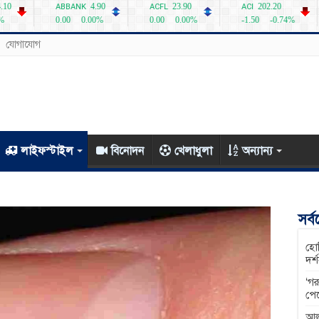
যোগাযোগ
লাইফস্টাইল
বিনোদন
খেলাধুলা
অন্যান্য
সর্
হোম
দর্
‘গর
পে
আল