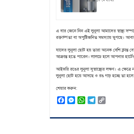
১৮ মে ২০২৫
এ বার জেনে নিন এই লুনুলা আমাদের স্বাস্থ্য সম্
রক্তাল্পতা বা অপুষ্টিজনিত সমস্যায় ভুগছে। আ
যাদের লুনুলা ছোট হয় তারা অনেক বেশি ক্লান্ত
আক্রান্ত হতে পারেন। লালচে হলে আপনার হার্ট
আইভরি রঙের লুনুলা সুস্বাস্থ্যের লক্ষণ। এ ক্ষেত
লুনুলা ছোট হয়ে আসছে ও রঙ গাঢ় হচ্ছে তা হলে
শেয়ার করুন:
F
M
W
T
C
a
e
h
e
o
c
s
a
l
p
e
s
t
e
y
b
e
s
g
L