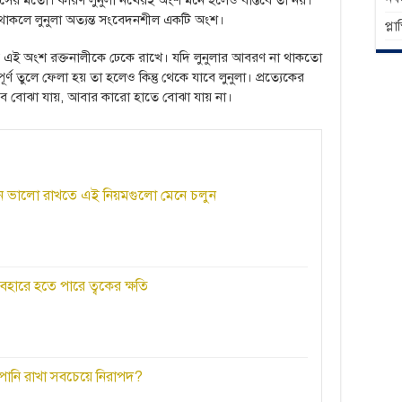
সের মতো। কারণ লুনুলা নখেরই অংশ মনে হলেও বাস্তবে তা নয়।
থাকলে লুনুলা অত্যন্ত সংবেদনশীল একটি অংশ।
প্ল
র এই অংশ রক্তনালীকে ঢেকে রাখে। যদি লুনুলার আবরণ না থাকতো
র্ণ তুলে ফেলা হয় তা হলেও কিন্তু থেকে যাবে লুনুলা। প্রত্যেকের
ভাবে বোঝা যায়, আবার কারো হাতে বোঝা যায় না।
ঘদিন ভালো রাখতে এই নিয়মগুলো মেনে চলুন
ব্যবহারে হতে পারে ত্বকের ক্ষতি
নি রাখা সবচেয়ে নিরাপদ?