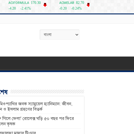
বশেষ
িওপ্যাথির জনক স্যামুয়েল হ্যানিম্যান: জীবন,
শন ও ইসলাম গ্রহণের বিতর্ক
ু গিলে ফেলা’ রোলেক্স ঘড়ি ৫০ বছর পর ফিরে
লেন কৃষক
ফালফা মাদার টিংচার