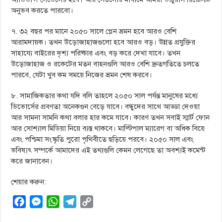
অনুভব করতে পারবো।
৭. ৩২ বছর পর মানে ২০৫০ সালে প্লেন ভ্রমন হবে আরও বেশি
আরামদায়ক। তখন উড়োজাহাজগুলো হবে আরও বড়। উন্নত প্রযুক্তির
সাহায্যে বাইরের দৃশ্য পরিষ্কার এবং বড় করে দেখা যাবে। তখন
উড়োজাহাজ ও রকেটের মতন বাহনগুলি আরও বেশি দ্রুতগতিতে চলতে
পারবে, যেটা খুব কম সময়ে নিজের ভ্রমন শেষ করবে।
৮. সামাজিকতার কথা যদি বলি তাহলে ২০৫০ সাল পর্যন্ত মানুষের মধ্যে
ডিভোর্সের প্রবণতা অনেকগুন বেড়ে যাবে। বন্ধুদের সাথে আড্ডা দেওয়া
আর সামনা সামনি কথা বলার হার কমে যাবে। কারণ তখন সবাই স্মার্ট ফোন
আর সোশ্যাল মিডিয়া নিয়ে ব্যস্ত থাকবে। মাল্টিপাল ম্যারেগ বা অধিক বিয়ে
এবং পশ্চিমা সংস্কৃতি পুরো পৃথিবীতে ছড়িয়ে পরবে। ২০৫০ সাল এবং
ভবিষ্যৎ সম্পর্কে আমাদের এই তথ্যগুলি কেমন লেগেছে তা অবশ্যই কমেন্ট
করে জানাবেন।
শেয়ার করুন:
F
M
W
T
C
a
e
h
e
o