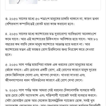
৩. ২০৫০ সালের মধ্যে ৫০ শতাংশ মানুষের চাকরি থাকবে না, কারণ তখন
বেশিরভাগ কম্পানিতেই রোবট দ্বারা কাজ করানো হবে।
৪. ২০৫০ সালের মধ্যে ক্যান্সারের মত দুরারোগ্য ব্যাধিগুলো অনেকাংশে
কমে যাবে। আর এই ক্যান্সারের চিকিৎসাও আবিষ্কার হয়ে যাবে। আর ৮০
বছরের কম বয়সি কোন মানুষ ক্যান্সারে আক্রান্ত হয়ে মরবে না। আর
ক্যান্সারের মতন এই ভয়ঙ্কর রোগ চিরদিনের জন্য নিঃস্বেশ করে দেওয়া
হবে।
৫. ২০৫০ সাল পর্যন্ত মায়াপিয়া নামক এক ধরনের রোগ মানুষের মধ্যে
জেঁকে বসবে। এটা চোখের একটি রোগ, এই রোগের কারণে মানুষ দুরের
কোন জিনিসকে ঘোলা এবং ঝাপসা দেখবে। খাওয়া দাওয়া এবং
জীবনযাপনের ধরন পরিবর্তনের কারণে এই রোগ দেখা দেবে।
৬. ২০৫০ সাল পর্যন্ত আজ আমরা যেই ধরনের টেকনোলজি ব্যবহার করি
তার চেয়ে বেশি অ্যাডভান্স এবং শক্তিশালী গ্যাজেট সবাই ব্যবহার করবে।
সেটা মোবাইল হোক আর যেকোন ইলেকট্রনিক গ্যাজেড হোক, সবই খুব
অ্যাডভান্স লেভেলের হবে। আর সেগুলোর মাধ্যমে আমরা ভার্চুয়াল রিয়েলিটি