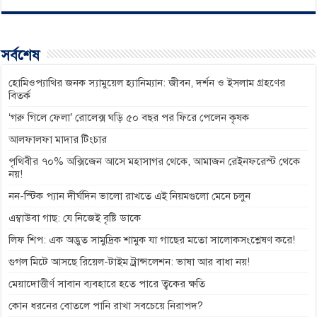
c
s
a
l
p
e
s
t
e
y
b
e
s
g
L
সর্বশেষ
o
n
A
r
i
o
g
p
a
n
হোমিওপ্যাথির জনক স্যামুয়েল হ্যানিম্যান: জীবন, দর্শন ও ইসলাম গ্রহণের
বিতর্ক
k
e
p
m
k
‘গরু গিলে ফেলা’ রোলেক্স ঘড়ি ৫০ বছর পর ফিরে পেলেন কৃষক
r
আলফালফা মাদার টিংচার
পৃথিবীর ৭০% অক্সিজেন আসে মহাসাগর থেকে, আমাজন রেইনফরেস্ট থেকে
নয়!
নন-স্টিক প্যান দীর্ঘদিন ভালো রাখতে এই নিয়মগুলো মেনে চলুন
এম্বাউবা গাছ: যে নিজেই বৃষ্টি ডাকে
লিফ শিপ: এক অদ্ভুত সামুদ্রিক শামুক যা গাছের মতো সালোকসংশ্লেষণ করে!
গুগল মিটে আসছে রিয়েল-টাইম ট্রান্সলেশন: ভাষা আর বাধা নয়!
মেয়াদোত্তীর্ণ সাবান ব্যবহারে হতে পারে ত্বকের ক্ষতি
কোন ধরনের বোতলে পানি রাখা সবচেয়ে নিরাপদ?