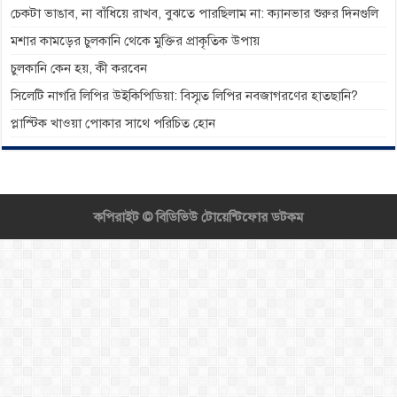
চেকটা ভাঙাব, না বাঁধিয়ে রাখব, বুঝতে পারছিলাম না: ক্যানভার শুরুর দিনগুলি
মশার কামড়ের চুলকানি থেকে মুক্তির প্রাকৃতিক উপায়
চুলকানি কেন হয়, কী করবেন
সিলেটি নাগরি লিপির উইকিপিডিয়া: বিস্মৃত লিপির নবজাগরণের হাতছানি?
প্লাস্টিক খাওয়া পোকার সাথে পরিচিত হোন
কপিরাইট ©
বিডিভিউ টোয়েন্টিফোর ডটকম