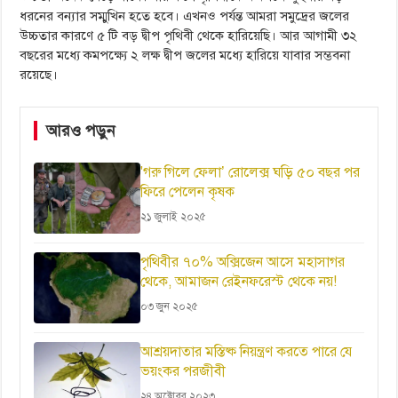
ধরনের বন্যার সম্মুখিন হতে হবে। এখনও পর্যন্ত আমরা সমুদ্রের জলের
উচ্চতার কারণে ৫ টি বড় দ্বীপ পৃথিবী থেকে হারিয়েছি। আর আগামী ৩২
বছরের মধ্যে কমপক্ষ্যে ২ লক্ষ দ্বীপ জলের মধ্যে হারিয়ে যাবার সম্ভবনা
রয়েছে।
আরও পড়ুন
'গরু গিলে ফেলা’ রোলেক্স ঘড়ি ৫০ বছর পর
ফিরে পেলেন কৃষক
২১ জুলাই ২০২৫
পৃথিবীর ৭০% অক্সিজেন আসে মহাসাগর
থেকে, আমাজন রেইনফরেস্ট থেকে নয়!
০৩ জুন ২০২৫
আশ্রয়দাতার মস্তিষ্ক নিয়ন্ত্রণ করতে পারে যে
ভয়ংকর পরজীবী
২৪ অক্টোবর ২০২৩