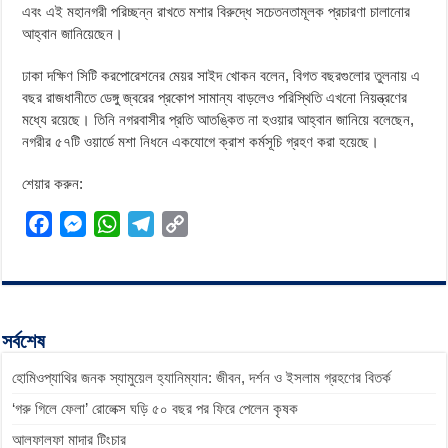
এবং এই মহানগরী পরিচ্ছন্ন রাখতে মশার বিরুদ্ধে সচেতনতামূলক প্রচারণা চালানোর
আহ্বান জানিয়েছেন।
ঢাকা দক্ষিণ সিটি করপোরেশনের মেয়র সাইদ খোকন বলেন, বিগত বছরগুলোর তুলনায় এ
বছর রাজধানীতে ডেঙ্গু জ্বরের প্রকোপ সামান্য বাড়লেও পরিস্থিতি এখনো নিয়ন্ত্রণের
মধ্যে রয়েছে। তিনি নগরবাসীর প্রতি আতঙ্কিত না হওয়ার আহ্বান জানিয়ে বলেছেন,
নগরীর ৫৭টি ওয়ার্ডে মশা নিধনে একযোগে ক্রাশ কর্মসূচি গ্রহণ করা হয়েছে।
শেয়ার করুন:
F
M
W
T
C
a
e
h
e
o
c
s
a
l
p
e
s
t
e
y
b
e
s
g
L
সর্বশেষ
o
n
A
r
i
হোমিওপ্যাথির জনক স্যামুয়েল হ্যানিম্যান: জীবন, দর্শন ও ইসলাম গ্রহণের বিতর্ক
o
g
p
a
n
k
e
p
m
k
‘গরু গিলে ফেলা’ রোলেক্স ঘড়ি ৫০ বছর পর ফিরে পেলেন কৃষক
r
আলফালফা মাদার টিংচার