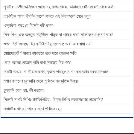
পৃথিবীর ৭০% অক্সিজেন আসে মহাসাগর থেকে, আমাজন রেইনফরেস্ট থেকে নয়!
নন-স্টিক প্যান দীর্ঘদিন ভালো রাখতে এই নিয়মগুলো মেনে চলুন
এম্বাউবা গাছ: যে নিজেই বৃষ্টি ডাকে
লিফ শিপ: এক অদ্ভুত সামুদ্রিক শামুক যা গাছের মতো সালোকসংশ্লেষণ করে!
গুগল মিটে আসছে রিয়েল-টাইম ট্রান্সলেশন: ভাষা আর বাধা নয়!
মেয়াদোত্তীর্ণ সাবান ব্যবহারে হতে পারে ত্বকের ক্ষতি
কোন ধরনের বোতলে পানি রাখা সবচেয়ে নিরাপদ?
চেকটা ভাঙাব, না বাঁধিয়ে রাখব, বুঝতে পারছিলাম না: ক্যানভার শুরুর দিনগুলি
মশার কামড়ের চুলকানি থেকে মুক্তির প্রাকৃতিক উপায়
চুলকানি কেন হয়, কী করবেন
সিলেটি নাগরি লিপির উইকিপিডিয়া: বিস্মৃত লিপির নবজাগরণের হাতছানি?
প্লাস্টিক খাওয়া পোকার সাথে পরিচিত হোন