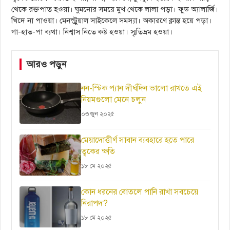
থেকে রক্তপাত হওয়া। ঘুমনোর সময়ে মুখ থেকে লালা পড়া। ফুড অ্যালার্জি।
খিদে না পাওয়া। মেনস্ট্রুয়াল সাইকেলে সমস্যা। অকারণে ক্লান্ত হয়ে পড়া।
গা-হাত-পা ব্যথা। নিশ্বাস নিতে কষ্ট হওয়া। স্মৃতিভ্রম হওয়া।
আরও পড়ুন
নন-স্টিক প্যান দীর্ঘদিন ভালো রাখতে এই
নিয়মগুলো মেনে চলুন
০৩ জুন ২০২৫
মেয়াদোত্তীর্ণ সাবান ব্যবহারে হতে পারে
ত্বকের ক্ষতি
১৮ মে ২০২৫
কোন ধরনের বোতলে পানি রাখা সবচেয়ে
নিরাপদ?
১৮ মে ২০২৫