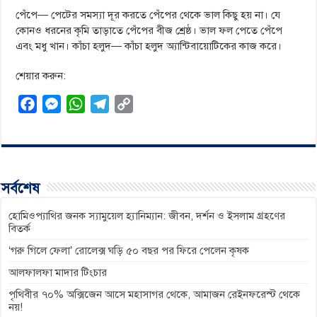
পেঁপে— পেটের সমস্যা দূর করতে পেঁপের থেকে ভাল কিছু হয় না। যে
কোনও ধরনের কৃমি তাড়াতে পেঁপের বীজ শ্রেষ্ঠ। ভাল ফল পেতে পেঁপে
এবং মধু খান। কাঁচা হলুদ— কাঁচা হলুদ অ্যান্টিবায়োটিকের কাজ করে।
শেয়ার করুন:
F
M
W
T
C
a
e
h
e
o
c
s
a
l
p
e
s
t
e
y
b
e
s
g
L
সর্বশেষ
o
n
A
r
i
o
g
p
a
n
হোমিওপ্যাথির জনক স্যামুয়েল হ্যানিম্যান: জীবন, দর্শন ও ইসলাম গ্রহণের
বিতর্ক
k
e
p
m
k
‘গরু গিলে ফেলা’ রোলেক্স ঘড়ি ৫০ বছর পর ফিরে পেলেন কৃষক
r
আলফালফা মাদার টিংচার
পৃথিবীর ৭০% অক্সিজেন আসে মহাসাগর থেকে, আমাজন রেইনফরেস্ট থেকে
নয়!