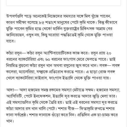
উপসর্গগুলি পড়ে অনেকেই নিজেদের সমস্যার সঙ্গে মিল খুঁজে পাবেন,
কারণ সমীক্ষা বলেছে ৮৫ শতাংশ মানুষের পেটে কৃমি থাকে। কিন্তু কীভাবে
মুক্তি পাবেন কৃমির হাত থেকে! মার্কিন যুক্তরাষ্ট্রের চিকিৎসক আব্রাম বের
জানিয়েছেন, ওষুধ নয়, কিছু ঘরোয়া পদ্ধতিতেই কৃমি থেকে মুক্তি পাওয়া
যাবে।
কাঁচা রসুন— কাঁচা রসুন অ্যান্টিবায়োটিকের কাজ করে। রসুন প্রায় ২০
ধরনের ব্যাকটেরিয়া এবং ৬০ ধরনের ফাংগাস মেরে ফেলতে পারে। তাই
নিয়মিত কুচনো কাঁচা রসুন খান অথবা রসুনের জুস করে খান। লবঙ্গ— লবঙ্গ
কলেরা, ম্যালেরিয়া, যক্ষ্মাকে প্রতিরোধ করতে পারে। এ ছাড়া রোজ লবঙ্গ
খেলে ব্যাকটেরিয়া,ভাইরাস, ফাংগাস ইত্যাদি থেকে মুক্তি পাওয়া যায়।
আদা— আদা হজমের সমস্ত রকমের সমস্যা মেটাতে সক্ষম। হজমের সমস্যা,
অ্যাসিডিটি, পেটে ইনফেকশন, ইত্যাদি দূর করতে আদার জুড়ি মেলা ভার।
এই সমস্যাগুলিও কৃমি থেকে তৈরি হয়। তাই এই ধরনের সমস্যা দূর করতে
কাঁচা আদার রস খান খালি পেটে। শশার বীজ— ফিতাকৃমি রুখতে শশার
দানা সর্বশ্রেষ্ঠ। শশার দানাকে গুঁড়ো করে নিন। প্রতিদিন এক চা-চামচ করে
খান।