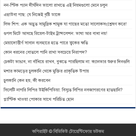
নন-স্টিক প্যান দীর্ঘদিন ভালো রাখতে এই নিয়মগুলো মেনে চলুন
এম্বাউবা গাছ: যে নিজেই বৃষ্টি ডাকে
লিফ শিপ: এক অদ্ভুত সামুদ্রিক শামুক যা গাছের মতো সালোকসংশ্লেষণ করে!
গুগল মিটে আসছে রিয়েল-টাইম ট্রান্সলেশন: ভাষা আর বাধা নয়!
মেয়াদোত্তীর্ণ সাবান ব্যবহারে হতে পারে ত্বকের ক্ষতি
কোন ধরনের বোতলে পানি রাখা সবচেয়ে নিরাপদ?
চেকটা ভাঙাব, না বাঁধিয়ে রাখব, বুঝতে পারছিলাম না: ক্যানভার শুরুর দিনগুলি
মশার কামড়ের চুলকানি থেকে মুক্তির প্রাকৃতিক উপায়
চুলকানি কেন হয়, কী করবেন
সিলেটি নাগরি লিপির উইকিপিডিয়া: বিস্মৃত লিপির নবজাগরণের হাতছানি?
প্লাস্টিক খাওয়া পোকার সাথে পরিচিত হোন
কপিরাইট ©
বিডিভিউ টোয়েন্টিফোর ডটকম