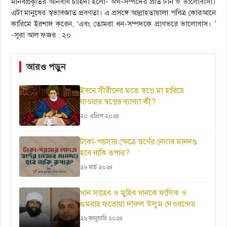
মানবপ্রকৃতির অনিবার্য চাহিদা হলো- অর্থ-সম্পদের প্রতি টান ও ভালোবাসা।
এটা মানুষের স্বভাবজাত প্রবণতা। এ প্রসঙ্গে আল্লাহতায়ালা পবিত্র কোরআনে
কারিমে ইরশাদ করেন, ‘এবং তোমরা ধন-সম্পদকে প্রাণভরে ভালোবাস। ’
-সূরা আল ফজর : ২০
আরও পড়ুন
ইবনে সীরীনের মতে স্বপ্নে মা হারিয়ে
যাওয়ার স্বপ্নের ব্যাখ্যা কী?
২০ এপ্রিল ২০২৪
টাকা-পয়সার ক্ষেত্রে স্বর্ণের নেসাব মানদণ্ড
হবে নাকি রূপার?
২৬ মার্চ ২০২৪
খান সাহেব ও মুহিব খানকে ফাসিক ও
গুমরাহ ফতোয়া দারুল উলুম দেওবন্দের
২৯ জানুয়ারি ২০২৪