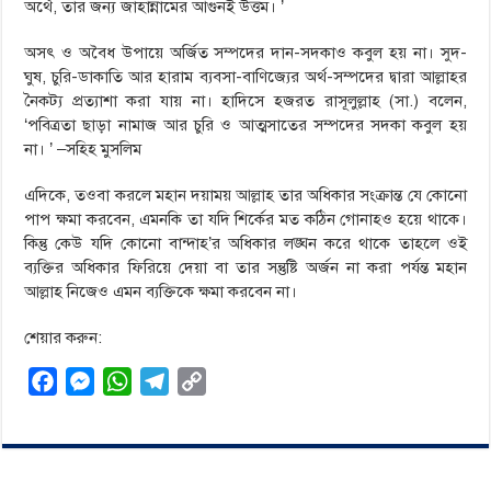
অর্থে, তার জন্য জাহান্নামের আগুনই উত্তম। ’
অসৎ ও অবৈধ উপায়ে অর্জিত সম্পদের দান-সদকাও কবুল হয় না। সুদ-
ঘুষ, চুরি-ডাকাতি আর হারাম ব্যবসা-বাণিজ্যের অর্থ-সম্পদের দ্বারা আল্লাহর
নৈকট্য প্রত্যাশা করা যায় না। হাদিসে হজরত রাসূলুল্লাহ (সা.) বলেন,
‘পবিত্রতা ছাড়া নামাজ আর চুরি ও আত্মসাতের সম্পদের সদকা কবুল হয়
না। ’ –সহিহ মুসলিম
এদিকে, তওবা করলে মহান দয়াময় আল্লাহ তার অধিকার সংক্রান্ত যে কোনো
পাপ ক্ষমা করবেন, এমনকি তা যদি শির্কের মত কঠিন গোনাহও হয়ে থাকে।
কিন্তু কেউ যদি কোনো বান্দাহ’র অধিকার লঙ্ঘন করে থাকে তাহলে ওই
ব্যক্তির অধিকার ফিরিয়ে দেয়া বা তার সন্তুষ্টি অর্জন না করা পর্যন্ত মহান
আল্লাহ নিজেও এমন ব্যক্তিকে ক্ষমা করবেন না।
শেয়ার করুন:
F
M
W
T
C
a
e
h
e
o
c
s
a
l
p
e
s
t
e
y