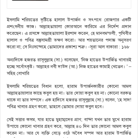
ইসলামি শরিয়তের দৃষ্টিতে হালাল উপার্জন ও সৎপথে রোজগার একটি
প্রশংসনীয় কাজ। আল্লাহতায়ালা কোরআনে কারিমে এর নির্দেশ প্রদান
করেছেন। এ প্রসঙ্গে আল্লাহতায়ালা ইরশাদ করেন, হে মানবমন্ডলী, পৃথিবীর
হালাল ও পবিত্র বস্তুসামগ্রী ভক্ষণ করো। আর শয়তানের পদাঙ্ক অনুসরণ
করো না; সে নিঃসন্দেহে তোমাদের প্রকাশ্য শত্রু। -সূরা আল বাকারা : ১৬৮
অন্যদিকে হজরত রাসূলুল্লাহ (সা.) বলেছেন, ‘নিজ হাতের উপার্জিত খাবারই
হচ্ছে সর্বোৎকৃষ্ট। আল্লাহর নবী দাউদ (আ.) নিজ হাতের কামাই খেতেন। ’ –
সহিহ বোখারি
ইসলামি শরিয়তের বিধান হলো, হারাম উপার্জনকারীর কোনো আমল
আল্লাহতায়ালার কাছে কবুল হয় না। তার দোয়া কবুল হয় না। কোনো বরকত
থাকে না তার সম্পদে। এক হাদিসে হজরত রাসূলুল্লাহ (সা.) বলেন, ‘হে সাদ!
পবিত্র খাবার গ্রহণ করো, তাহলে তোমার দোয়া কবুল হবে।
সেই সত্তার কসম, যার হাতে মুহাম্মদের প্রাণ; বান্দা যখন তার মুখে হারাম
উপায়ে কোনো খাবার গ্রহণ করে, আল্লাহ ৪০ দিন তার কোনো আমল কবুল
করেন না। আর যে ব্যক্তি বেড়ে ওঠে অবৈধ সম্পদ আর হারাম উপার্জিত