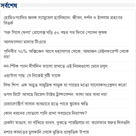
b
e
s
g
L
সর্বশেষ
o
n
A
r
i
o
g
p
a
n
হোমিওপ্যাথির জনক স্যামুয়েল হ্যানিম্যান: জীবন, দর্শন ও ইসলাম গ্রহণের
বিতর্ক
k
e
p
m
k
‘গরু গিলে ফেলা’ রোলেক্স ঘড়ি ৫০ বছর পর ফিরে পেলেন কৃষক
r
আলফালফা মাদার টিংচার
পৃথিবীর ৭০% অক্সিজেন আসে মহাসাগর থেকে, আমাজন রেইনফরেস্ট থেকে
নয়!
নন-স্টিক প্যান দীর্ঘদিন ভালো রাখতে এই নিয়মগুলো মেনে চলুন
এম্বাউবা গাছ: যে নিজেই বৃষ্টি ডাকে
লিফ শিপ: এক অদ্ভুত সামুদ্রিক শামুক যা গাছের মতো সালোকসংশ্লেষণ করে!
গুগল মিটে আসছে রিয়েল-টাইম ট্রান্সলেশন: ভাষা আর বাধা নয়!
মেয়াদোত্তীর্ণ সাবান ব্যবহারে হতে পারে ত্বকের ক্ষতি
কোন ধরনের বোতলে পানি রাখা সবচেয়ে নিরাপদ?
চেকটা ভাঙাব, না বাঁধিয়ে রাখব, বুঝতে পারছিলাম না: ক্যানভার শুরুর দিনগুলি
মশার কামড়ের চুলকানি থেকে মুক্তির প্রাকৃতিক উপায়