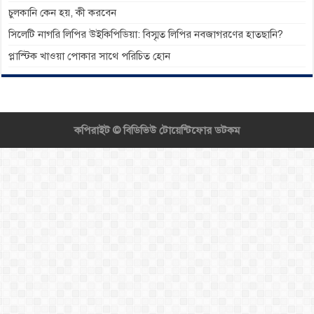
চুলকানি কেন হয়, কী করবেন
সিলেটি নাগরি লিপির উইকিপিডিয়া: বিস্মৃত লিপির নবজাগরণের হাতছানি?
প্লাস্টিক খাওয়া পোকার সাথে পরিচিত হোন
কপিরাইট ©
বিডিভিউ টোয়েন্টিফোর ডটকম