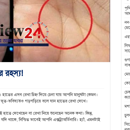
পৃ
আম
নন-
মেন
এম্
লিফ
সা
গুগ
বাধ
র রহস্য!
মেয
কো
চেক
যায়। হাতের এসব রেখা চিহ্ন দিয়ে চেনা যায় আপনি মানুষটা কেমন।
ক্য
ত-ভবিষ্যত্‍‌ও গড়গড়িয়ে বলে যান হাতের রেখা দেখে।
মশা
ই হাতে দেখেছেন বা রেখা নিয়ে শুনেছেন অনেক কথা। কিন্তু,
চু
াকে, নিশ্চিত ভাবেই আপনি এক্সট্রাঅর্ডিনারি। হ্যাঁ, এমনটাই
সিল
নব