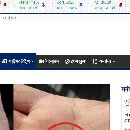
যোগাযোগ
লাইফস্টাইল
বিনোদন
খেলাধুলা
অন্যান্য
সর্
হোম
দর্
‘গর
পে
আল