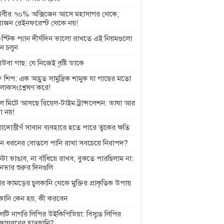
থিবীর ৭০% অক্সিজেন আসে মহাসাগর থেকে,
াজন রেইনফরেস্ট থেকে নয়!
স্টিক প্যান দীর্ঘদিন ভালো রাখতে এই নিয়মগুলো
ে চলুন
বাউবা গাছ: যে নিজেই বৃষ্টি ডাকে
 শিপ: এক অদ্ভুত সামুদ্রিক শামুক যা গাছের মতো
লোকসংশ্লেষণ করে!
ল মিটে আসছে রিয়েল-টাইম ট্রান্সলেশন: ভাষা আর
া নয়!
়াদোত্তীর্ণ সাবান ব্যবহারে হতে পারে ত্বকের ক্ষতি
ন ধরনের বোতলে পানি রাখা সবচেয়ে নিরাপদ?
টা ভাঙাব, না বাঁধিয়ে রাখব, বুঝতে পারছিলাম না:
ানভার শুরুর দিনগুলি
র কামড়ের চুলকানি থেকে মুক্তির প্রাকৃতিক উপায়
লকানি কেন হয়, কী করবেন
েটি নাগরি লিপির উইকিপিডিয়া: বিস্মৃত লিপির
জাগরণের হাতছানি?