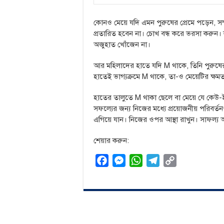
কোনও মেয়ে যদি এমন পুরুষের প্রেমে পড়েন, সম্
প্রতারিত হবেন না। চোখ বন্ধ করে ভরসা করুন। 
অজুহাত খোঁজেন না।
আর মহিলাদের হাতে যদি M থাকে, তিনি পুরুষের 
হাতেই ভাগ্যক্রমে M থাকে, তা-ও মেয়েটির ক্ষম
হাতের তালুতে M থাকা ছেলে বা মেয়ে যে কেউ-
সফল্যের জন্য নিজের মধ্যে প্রয়োজনীয় পরিবর্
এগিয়ে যান। নিজের ওপর আস্থা রাখুন। সাফল্য 
শেয়ার করুন:
F
M
W
T
C
a
e
h
e
o
c
s
a
l
p
e
s
t
e
y
b
e
s
g
L