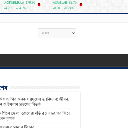
বশেষ
িওপ্যাথির জনক স্যামুয়েল হ্যানিম্যান: জীবন,
শন ও ইসলাম গ্রহণের বিতর্ক
ু গিলে ফেলা’ রোলেক্স ঘড়ি ৫০ বছর পর ফিরে
লেন কৃষক
ফালফা মাদার টিংচার