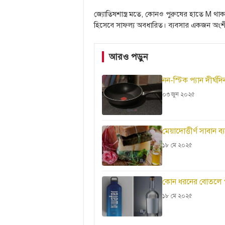
জ্যোতিষশাস্ত্র মতে, কোনও পুরুষের হাতে M থাকলে
হিসেবে সাফল্য অবধারিত। ব্যবসার একজন অং
আরও পড়ুন
নন-স্টিক প্যান দীর্
০৩ জুন ২০২৫
মেয়াদোত্তীর্ণ সাবান 
১৮ মে ২০২৫
কোন ধরনের বোতলে পা
১৮ মে ২০২৫